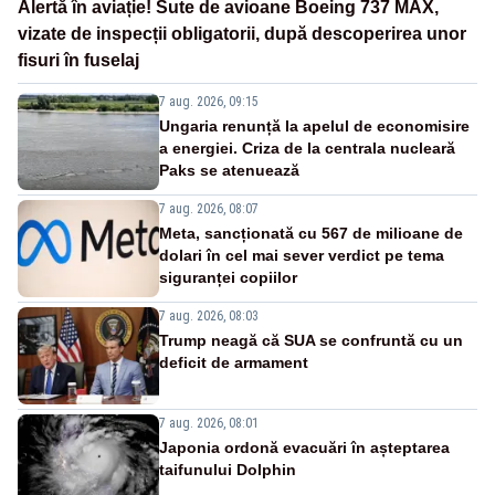
Alertă în aviație! Sute de avioane Boeing 737 MAX,
vizate de inspecții obligatorii, după descoperirea unor
fisuri în fuselaj
7 aug. 2026, 09:15
Ungaria renunță la apelul de economisire
a energiei. Criza de la centrala nucleară
Paks se atenuează
7 aug. 2026, 08:07
Meta, sancționată cu 567 de milioane de
dolari în cel mai sever verdict pe tema
siguranței copiilor
7 aug. 2026, 08:03
Trump neagă că SUA se confruntă cu un
deficit de armament
7 aug. 2026, 08:01
Japonia ordonă evacuări în așteptarea
taifunului Dolphin