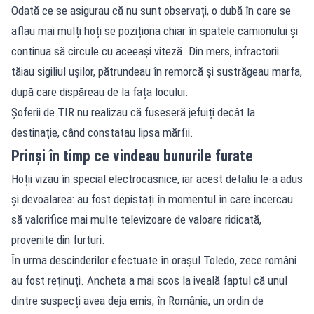
Odată ce se asigurau că nu sunt observați, o dubă în care se
aflau mai mulți hoți se poziționa chiar în spatele camionului și
continua să circule cu aceeași viteză. Din mers, infractorii
tăiau sigiliul ușilor, pătrundeau în remorcă și sustrăgeau marfa,
după care dispăreau de la fața locului.
Șoferii de TIR nu realizau că fuseseră jefuiți decât la
destinație, când constatau lipsa mărfii.
Prinși în timp ce vindeau bunurile furate
Hoții vizau în special electrocasnice, iar acest detaliu le-a adus
și devoalarea: au fost depistați în momentul în care încercau
să valorifice mai multe televizoare de valoare ridicată,
provenite din furturi.
În urma descinderilor efectuate în orașul Toledo, zece români
au fost reținuți. Ancheta a mai scos la iveală faptul că unul
dintre suspecți avea deja emis, în România, un ordin de