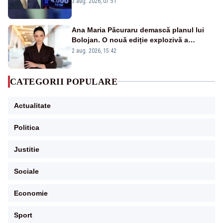
3 aug. 2026, 07:51
Ana Maria Păcuraru demască planul lui
Bolojan. O nouă ediție explozivă a
emisiunii „Miza Zilei” la Realitatea PLUS
2 aug. 2026, 15:42
CATEGORII POPULARE
Actualitate
Politica
Justitie
Sociale
Economie
Sport