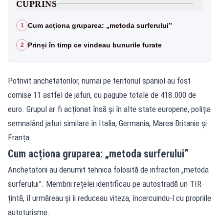
CUPRINS
Cum acționa gruparea: „metoda surferului”
1
Prinși în timp ce vindeau bunurile furate
2
Potrivit anchetatorilor, numai pe teritoriul spaniol au fost
comise 11 astfel de jafuri, cu pagube totale de 418.000 de
euro. Grupul ar fi acționat însă și în alte state europene, poliția
semnalând jafuri similare în Italia, Germania, Marea Britanie și
Franța.
Cum acționa gruparea: „metoda surferului”
Anchetatorii au denumit tehnica folosită de infractori „metoda
surferului”. Membrii rețelei identificau pe autostradă un TIR-
țintă, îl urmăreau și îi reduceau viteza, încercuindu-l cu propriile
autoturisme.