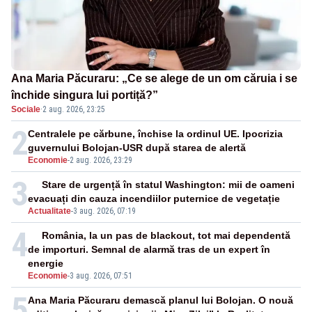
Ana Maria Păcuraru: „Ce se alege de un om căruia i se
închide singura lui portiță?”
Sociale
·
2 aug. 2026, 23:25
2
Centralele pe cărbune, închise la ordinul UE. Ipocrizia
guvernului Bolojan-USR după starea de alertă
Economie
-
2 aug. 2026, 23:29
3
Stare de urgență în statul Washington: mii de oameni
evacuați din cauza incendiilor puternice de vegetație
Actualitate
-
3 aug. 2026, 07:19
4
România, la un pas de blackout, tot mai dependentă
de importuri. Semnal de alarmă tras de un expert în
energie
Economie
-
3 aug. 2026, 07:51
5
Ana Maria Păcuraru demască planul lui Bolojan. O nouă