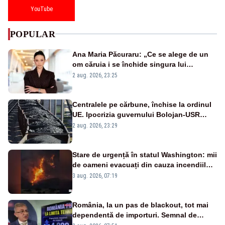
YouTube
POPULAR
Ana Maria Păcuraru: „Ce se alege de un
om căruia i se închide singura lui
portiță?”
2 aug. 2026, 23:25
Centralele pe cărbune, închise la ordinul
UE. Ipocrizia guvernului Bolojan-USR
după starea de alertă
2 aug. 2026, 23:29
Stare de urgență în statul Washington: mii
de oameni evacuați din cauza incendiilor
puternice de vegetație
3 aug. 2026, 07:19
România, la un pas de blackout, tot mai
dependentă de importuri. Semnal de
alarmă tras de un expert în energie