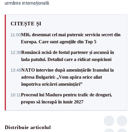
urmărire internațională.
CITEȘTE ȘI
MI6, desemnat cel mai puternic serviciu secret din
11:00
Europa. Care sunt agenţiile din Top 5
Româncă ucisă de fostul partener și ascunsă în
12:38
lada patului. Detaliul care a ridicat suspiciuni
NATO intervine după amenințările Iranului la
13:48
adresa Bulgariei: „Vom apăra orice aliat
împotriva oricărei amenințări”
Procesul lui Maduro pentru trafic de droguri,
10:11
propus să înceapă în iunie 2027
Distribuie articolul