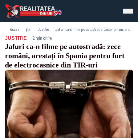
Acasă
Știri
Justitie
Jafuri ca-n filme pe autostradă: zece români, arestați în Spania pentru furt de electrocasnice din TIR-uri
·
JUSTITIE
2 min citire
Jafuri ca-n filme pe autostradă: zece
români, arestați în Spania pentru furt
de electrocasnice din TIR-uri