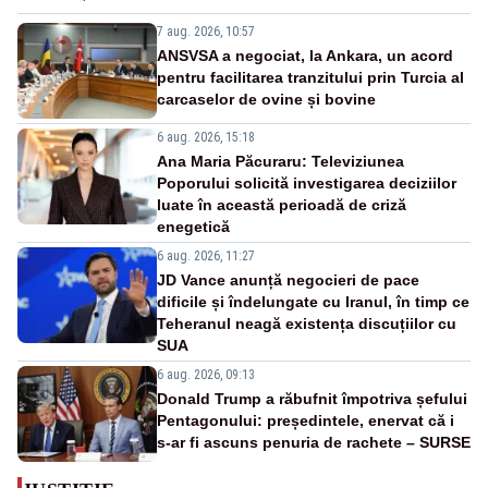
7 aug. 2026, 10:57
ANSVSA a negociat, la Ankara, un acord
pentru facilitarea tranzitului prin Turcia al
carcaselor de ovine și bovine
6 aug. 2026, 15:18
Ana Maria Păcuraru: Televiziunea
Poporului solicită investigarea deciziilor
luate în această perioadă de criză
enegetică
6 aug. 2026, 11:27
JD Vance anunță negocieri de pace
dificile și îndelungate cu Iranul, în timp ce
Teheranul neagă existența discuțiilor cu
SUA
6 aug. 2026, 09:13
Donald Trump a răbufnit împotriva șefului
Pentagonului: președintele, enervat că i
s-ar fi ascuns penuria de rachete – SURSE