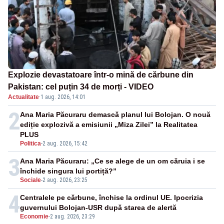
Explozie devastatoare într-o mină de cărbune din
Pakistan: cel puțin 34 de morți - VIDEO
Actualitate
·
1 aug. 2026, 14:01
2
Ana Maria Păcuraru demască planul lui Bolojan. O nouă
ediție explozivă a emisiunii „Miza Zilei” la Realitatea
PLUS
Politica
-
2 aug. 2026, 15:42
3
Ana Maria Păcuraru: „Ce se alege de un om căruia i se
închide singura lui portiță?”
Sociale
-
2 aug. 2026, 23:25
4
Centralele pe cărbune, închise la ordinul UE. Ipocrizia
guvernului Bolojan-USR după starea de alertă
Economie
-
2 aug. 2026, 23:29