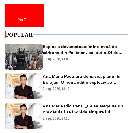
YouTube
POPULAR
Explozie devastatoare într-o mină de
cărbune din Pakistan: cel puțin 34 de
morți - VIDEO
1 aug. 2026, 14:01
Ana Maria Păcuraru demască planul lui
Bolojan. O nouă ediție explozivă a
emisiunii „Miza Zilei” la Realitatea PLUS
2 aug. 2026, 15:42
Ana Maria Păcuraru: „Ce se alege de un
om căruia i se închide singura lui
portiță?”
2 aug. 2026, 23:25