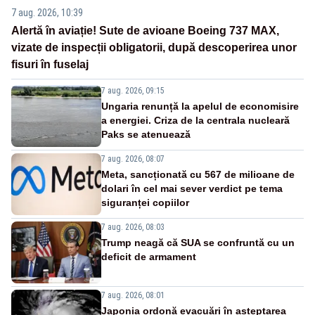
7 aug. 2026, 10:39
Alertă în aviație! Sute de avioane Boeing 737 MAX,
vizate de inspecții obligatorii, după descoperirea unor
fisuri în fuselaj
7 aug. 2026, 09:15
Ungaria renunță la apelul de economisire
a energiei. Criza de la centrala nucleară
Paks se atenuează
7 aug. 2026, 08:07
Meta, sancționată cu 567 de milioane de
dolari în cel mai sever verdict pe tema
siguranței copiilor
7 aug. 2026, 08:03
Trump neagă că SUA se confruntă cu un
deficit de armament
7 aug. 2026, 08:01
Japonia ordonă evacuări în așteptarea