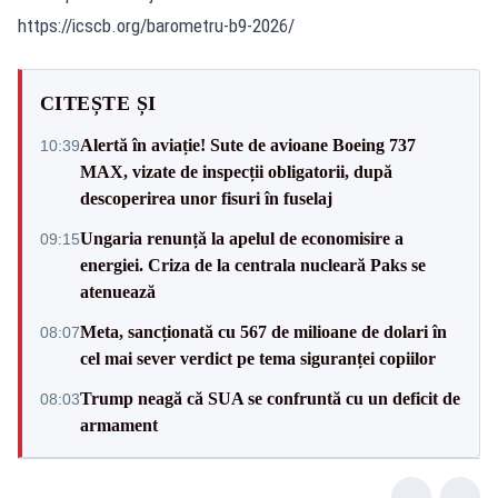
https://icscb.org/barometru-b9-2026/
CITEȘTE ȘI
Alertă în aviație! Sute de avioane Boeing 737
10:39
MAX, vizate de inspecții obligatorii, după
descoperirea unor fisuri în fuselaj
Ungaria renunță la apelul de economisire a
09:15
energiei. Criza de la centrala nucleară Paks se
atenuează
Meta, sancționată cu 567 de milioane de dolari în
08:07
cel mai sever verdict pe tema siguranței copiilor
Trump neagă că SUA se confruntă cu un deficit de
08:03
armament