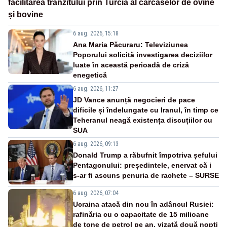
facilitarea tranzitului prin Turcia al carcaselor de ovine
și bovine
6 aug. 2026, 15:18
Ana Maria Păcuraru: Televiziunea
Poporului solicită investigarea deciziilor
luate în această perioadă de criză
enegetică
6 aug. 2026, 11:27
JD Vance anunță negocieri de pace
dificile și îndelungate cu Iranul, în timp ce
Teheranul neagă existența discuțiilor cu
SUA
6 aug. 2026, 09:13
Donald Trump a răbufnit împotriva șefului
Pentagonului: președintele, enervat că i
s-ar fi ascuns penuria de rachete – SURSE
6 aug. 2026, 07:04
Ucraina atacă din nou în adâncul Rusiei:
rafinăria cu o capacitate de 15 milioane
de tone de petrol pe an, vizată două nopți