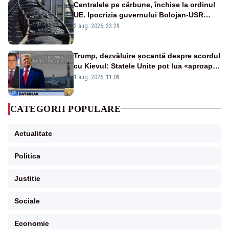
Centralele pe cărbune, închise la ordinul
UE. Ipocrizia guvernului Bolojan-USR
după starea de alertă
2 aug. 2026, 23:29
Trump, dezvăluire șocantă despre acordul
cu Kievul: Statele Unite pot lua «aproape
tot ce vor» din minele Ucrainei”
1 aug. 2026, 11:09
CATEGORII POPULARE
Actualitate
Politica
Justitie
Sociale
Economie