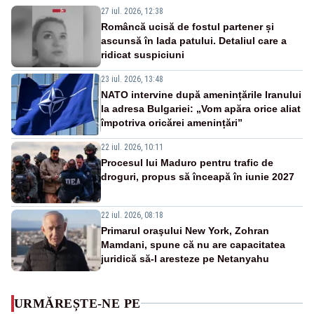
27 iul. 2026, 12:38
Româncă ucisă de fostul partener și
ascunsă în lada patului. Detaliul care a
ridicat suspiciuni
23 iul. 2026, 13:48
NATO intervine după amenințările Iranului
la adresa Bulgariei: „Vom apăra orice aliat
împotriva oricărei amenințări”
22 iul. 2026, 10:11
Procesul lui Maduro pentru trafic de
droguri, propus să înceapă în iunie 2027
22 iul. 2026, 08:18
Primarul oraşului New York, Zohran
Mamdani, spune că nu are capacitatea
juridică să-l aresteze pe Netanyahu
URMĂREȘTE-NE PE