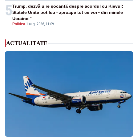
5
Trump, dezvăluire șocantă despre acordul cu Kievul:
Statele Unite pot lua «aproape tot ce vor» din minele
Ucrainei”
Politica
-
1 aug. 2026, 11:09
ACTUALITATE