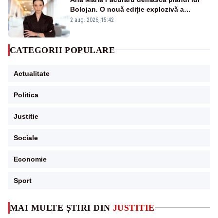
Bolojan. O nouă ediție explozivă a
emisiunii „Miza Zilei” la Realitatea PLUS
2 aug. 2026, 15:42
CATEGORII POPULARE
Actualitate
Politica
Justitie
Sociale
Economie
Sport
MAI MULTE ȘTIRI DIN
JUSTITIE