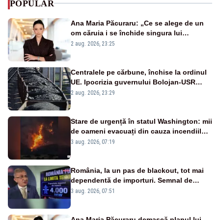
POPULAR
Ana Maria Păcuraru: „Ce se alege de un
om căruia i se închide singura lui
portiță?”
2 aug. 2026, 23:25
Centralele pe cărbune, închise la ordinul
UE. Ipocrizia guvernului Bolojan-USR
după starea de alertă
2 aug. 2026, 23:29
Stare de urgență în statul Washington: mii
de oameni evacuați din cauza incendiilor
puternice de vegetație
3 aug. 2026, 07:19
România, la un pas de blackout, tot mai
dependentă de importuri. Semnal de
alarmă tras de un expert în energie
3 aug. 2026, 07:51
Ana Maria Păcuraru demască planul lui