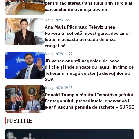
pentru facilitarea tranzitului prin Turcia al
carcaselor de ovine și bovine
6 aug. 2026, 15:18
Ana Maria Păcuraru: Televiziunea
Poporului solicită investigarea deciziilor
luate în această perioadă de criză
enegetică
6 aug. 2026, 11:27
JD Vance anunță negocieri de pace
dificile și îndelungate cu Iranul, în timp ce
Teheranul neagă existența discuțiilor cu
SUA
6 aug. 2026, 09:13
Donald Trump a răbufnit împotriva șefului
Pentagonului: președintele, enervat că i
s-ar fi ascuns penuria de rachete – SURSE
JUSTITIE