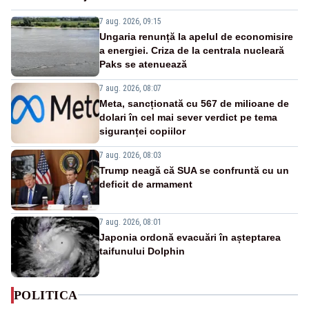
7 aug. 2026, 09:15
Ungaria renunță la apelul de economisire
a energiei. Criza de la centrala nucleară
Paks se atenuează
7 aug. 2026, 08:07
Meta, sancționată cu 567 de milioane de
dolari în cel mai sever verdict pe tema
siguranței copiilor
7 aug. 2026, 08:03
Trump neagă că SUA se confruntă cu un
deficit de armament
7 aug. 2026, 08:01
Japonia ordonă evacuări în așteptarea
taifunului Dolphin
POLITICA