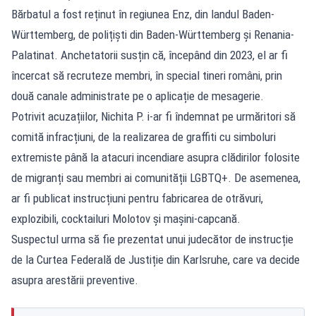
Bărbatul a fost reținut în regiunea Enz, din landul Baden-
Württemberg, de polițiști din Baden-Württemberg și Renania-
Palatinat. Anchetatorii susțin că, începând din 2023, el ar fi
încercat să recruteze membri, în special tineri români, prin
două canale administrate pe o aplicație de mesagerie.
Potrivit acuzațiilor, Nichita P. i-ar fi îndemnat pe urmăritori să
comită infracțiuni, de la realizarea de graffiti cu simboluri
extremiste până la atacuri incendiare asupra clădirilor folosite
de migranți sau membri ai comunității LGBTQ+. De asemenea,
ar fi publicat instrucțiuni pentru fabricarea de otrăvuri,
explozibili, cocktailuri Molotov și mașini-capcană.
Suspectul urma să fie prezentat unui judecător de instrucție
de la Curtea Federală de Justiție din Karlsruhe, care va decide
asupra arestării preventive.