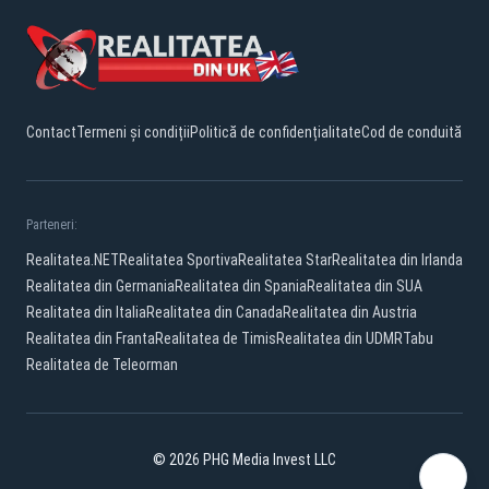
Contact
Termeni și condiții
Politică de confidențialitate
Cod de conduită
Parteneri:
Realitatea.NET
Realitatea Sportiva
Realitatea Star
Realitatea din Irlanda
Realitatea din Germania
Realitatea din Spania
Realitatea din SUA
Realitatea din Italia
Realitatea din Canada
Realitatea din Austria
Realitatea din Franta
Realitatea de Timis
Realitatea din UDMR
Tabu
Realitatea de Teleorman
© 2026 PHG Media Invest LLC
YouTube