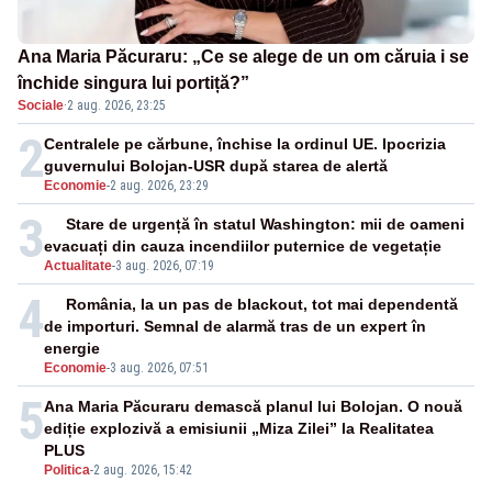
Ana Maria Păcuraru: „Ce se alege de un om căruia i se
închide singura lui portiță?”
Sociale
·
2 aug. 2026, 23:25
2
Centralele pe cărbune, închise la ordinul UE. Ipocrizia
guvernului Bolojan-USR după starea de alertă
Economie
-
2 aug. 2026, 23:29
3
Stare de urgență în statul Washington: mii de oameni
evacuați din cauza incendiilor puternice de vegetație
Actualitate
-
3 aug. 2026, 07:19
4
România, la un pas de blackout, tot mai dependentă
de importuri. Semnal de alarmă tras de un expert în
energie
Economie
-
3 aug. 2026, 07:51
5
Ana Maria Păcuraru demască planul lui Bolojan. O nouă
ediție explozivă a emisiunii „Miza Zilei” la Realitatea
PLUS
Politica
-
2 aug. 2026, 15:42