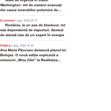
3
Washington: mii de oameni evacuați
din cauza incendiilor puternice de
vegetație
4
Economie
-
3 aug. 2026, 07:51
România, la un pas de blackout, tot
mai dependentă de importuri. Semnal
de alarmă tras de un expert în energie
5
Politica
-
2 aug. 2026, 15:42
Ana Maria Păcuraru demască planul lui
Bolojan. O nouă ediție explozivă a
emisiunii „Miza Zilei” la Realitatea
PLUS