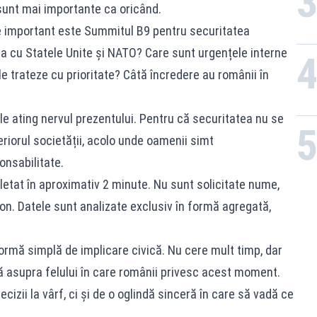
 sunt mai importante ca oricând.
e important este Summitul B9 pentru securitatea
a cu Statele Unite și NATO? Care sunt urgențele interne
le trateze cu prioritate? Câtă încredere au românii în
le ating nervul prezentului. Pentru că securitatea nu se
teriorul societății, acolo unde oamenii simt
ponsabilitate.
tat în aproximativ 2 minute. Nu sunt solicitate nume,
n. Datele sunt analizate exclusiv în formă agregată,
ormă simplă de implicare civică. Nu cere mult timp, dar
ră asupra felului în care românii privesc acest moment.
cizii la vârf, ci și de o oglindă sinceră în care să vadă ce