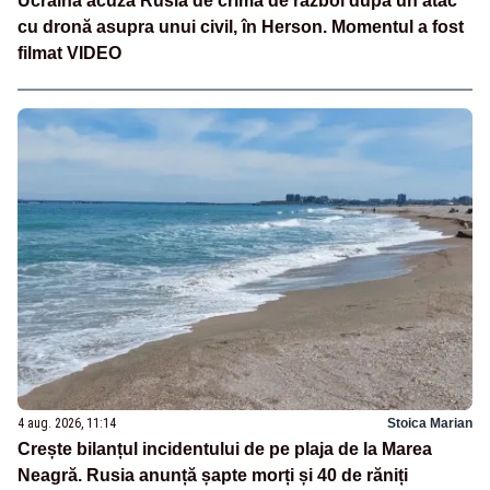
Ucraina acuză Rusia de crimă de război după un atac
cu dronă asupra unui civil, în Herson. Momentul a fost
filmat VIDEO
4 aug. 2026, 11:14
Stoica Marian
Crește bilanțul incidentului de pe plaja de la Marea
Neagră. Rusia anunță șapte morți și 40 de răniți