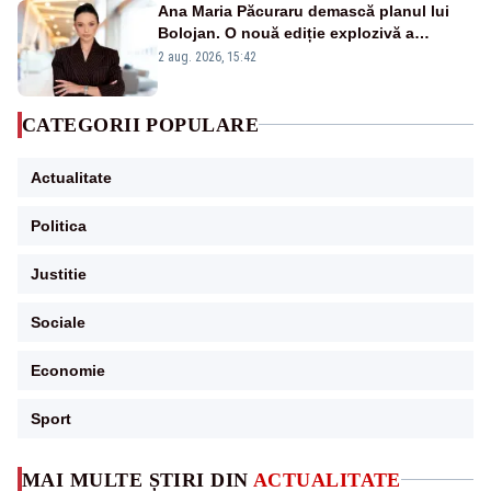
Ana Maria Păcuraru demască planul lui
Bolojan. O nouă ediție explozivă a
emisiunii „Miza Zilei” la Realitatea PLUS
2 aug. 2026, 15:42
CATEGORII POPULARE
Actualitate
Politica
Justitie
Sociale
Economie
Sport
MAI MULTE ȘTIRI DIN
ACTUALITATE