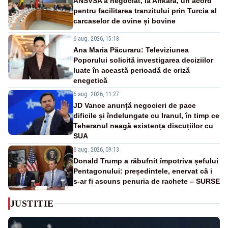
ANSVSA a negociat, la Ankara, un acord
pentru facilitarea tranzitului prin Turcia al
carcaselor de ovine și bovine
6 aug. 2026, 15:18
Ana Maria Păcuraru: Televiziunea
Poporului solicită investigarea deciziilor
luate în această perioadă de criză
enegetică
6 aug. 2026, 11:27
JD Vance anunță negocieri de pace
dificile și îndelungate cu Iranul, în timp ce
Teheranul neagă existența discuțiilor cu
SUA
6 aug. 2026, 09:13
Donald Trump a răbufnit împotriva șefului
Pentagonului: președintele, enervat că i
s-ar fi ascuns penuria de rachete – SURSE
JUSTITIE