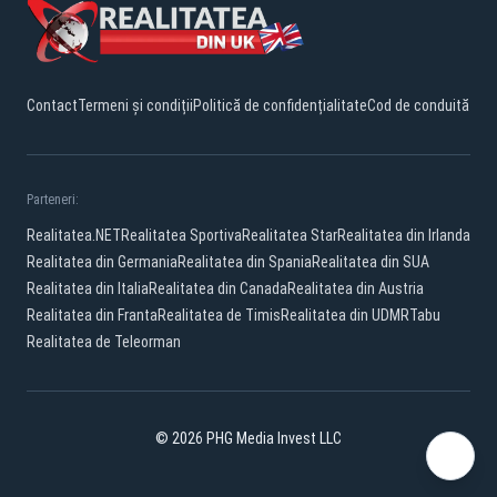
Contact
Termeni și condiții
Politică de confidențialitate
Cod de conduită
Parteneri:
Realitatea.NET
Realitatea Sportiva
Realitatea Star
Realitatea din Irlanda
Realitatea din Germania
Realitatea din Spania
Realitatea din SUA
Realitatea din Italia
Realitatea din Canada
Realitatea din Austria
Realitatea din Franta
Realitatea de Timis
Realitatea din UDMR
Tabu
Realitatea de Teleorman
© 2026 PHG Media Invest LLC
YouTube