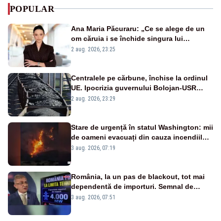
POPULAR
Ana Maria Păcuraru: „Ce se alege de un
om căruia i se închide singura lui
portiță?”
2 aug. 2026, 23:25
Centralele pe cărbune, închise la ordinul
UE. Ipocrizia guvernului Bolojan-USR
după starea de alertă
2 aug. 2026, 23:29
Stare de urgență în statul Washington: mii
de oameni evacuați din cauza incendiilor
puternice de vegetație
3 aug. 2026, 07:19
România, la un pas de blackout, tot mai
dependentă de importuri. Semnal de
alarmă tras de un expert în energie
3 aug. 2026, 07:51