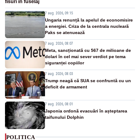
fisuri în fuselaj
7 aug. 2026, 09:15
Ungaria renunță la apelul de economisire
a energiei. Criza de la centrala nucleară
Paks se atenuează
7 aug. 2026, 08:07
Meta, sancționată cu 567 de milioane de
dolari în cel mai sever verdict pe tema
siguranței copiilor
7 aug. 2026, 08:03
Trump neagă că SUA se confruntă cu un
deficit de armament
7 aug. 2026, 08:01
Japonia ordonă evacuări în așteptarea
taifunului Dolphin
POLITICA