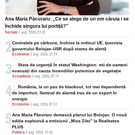
Ana Maria Păcuraru: „Ce se alege de un om căruia i se
închide singura lui portiță?”
Sociale
·
2 aug. 2026, 23:25
2
Centralele pe cărbune, închise la ordinul UE. Ipocrizia
guvernului Bolojan-USR după starea de alertă
Economie
-
2 aug. 2026, 23:29
3
Stare de urgență în statul Washington: mii de oameni
evacuați din cauza incendiilor puternice de vegetație
Actualitate
-
3 aug. 2026, 07:19
4
România, la un pas de blackout, tot mai dependentă
de importuri. Semnal de alarmă tras de un expert în
energie
Economie
-
3 aug. 2026, 07:51
5
Ana Maria Păcuraru demască planul lui Bolojan. O nouă
ediție explozivă a emisiunii „Miza Zilei” la Realitatea
PLUS
Politica
-
2 aug. 2026, 15:42