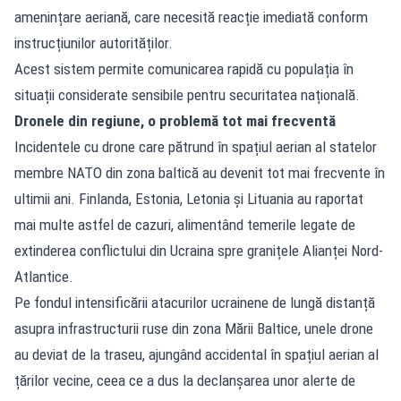
amenințare aeriană, care necesită reacție imediată conform
instrucțiunilor autorităților.
Acest sistem permite comunicarea rapidă cu populația în
situații considerate sensibile pentru securitatea națională.
Dronele din regiune, o problemă tot mai frecventă
Incidentele cu drone care pătrund în spațiul aerian al statelor
membre NATO din zona baltică au devenit tot mai frecvente în
ultimii ani. Finlanda, Estonia, Letonia și Lituania au raportat
mai multe astfel de cazuri, alimentând temerile legate de
extinderea conflictului din Ucraina spre granițele Alianței Nord-
Atlantice.
Pe fondul intensificării atacurilor ucrainene de lungă distanță
asupra infrastructurii ruse din zona Mării Baltice, unele drone
au deviat de la traseu, ajungând accidental în spațiul aerian al
țărilor vecine, ceea ce a dus la declanșarea unor alerte de