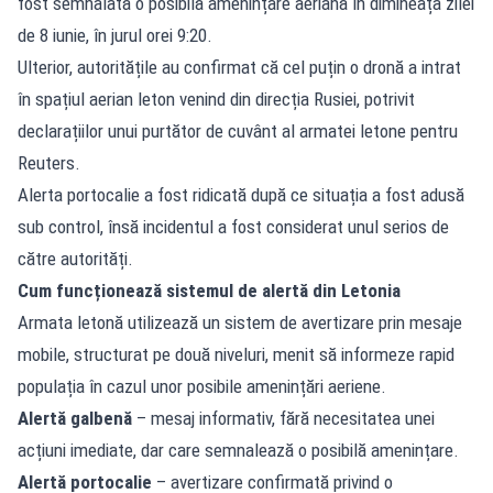
fost semnalată o posibilă amenințare aeriană în dimineața zilei
de 8 iunie, în jurul orei 9:20.
Ulterior, autoritățile au confirmat că cel puțin o dronă a intrat
în spațiul aerian leton venind din direcția Rusiei, potrivit
declarațiilor unui purtător de cuvânt al armatei letone pentru
Reuters.
Alerta portocalie a fost ridicată după ce situația a fost adusă
sub control, însă incidentul a fost considerat unul serios de
către autorități.
Cum funcționează sistemul de alertă din Letonia
Armata letonă utilizează un sistem de avertizare prin mesaje
mobile, structurat pe două niveluri, menit să informeze rapid
populația în cazul unor posibile amenințări aeriene.
Alertă galbenă
– mesaj informativ, fără necesitatea unei
acțiuni imediate, dar care semnalează o posibilă amenințare.
Alertă portocalie
– avertizare confirmată privind o