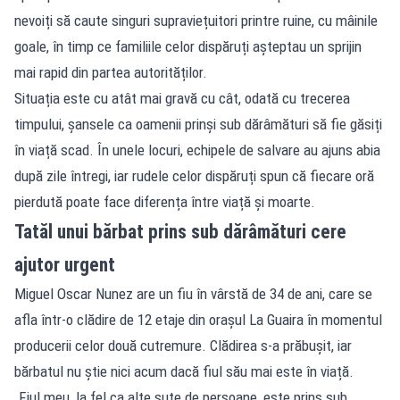
nevoiți să caute singuri supraviețuitori printre ruine, cu mâinile
goale, în timp ce familiile celor dispăruți așteptau un sprijin
mai rapid din partea autorităților.
Situația este cu atât mai gravă cu cât, odată cu trecerea
timpului, șansele ca oamenii prinși sub dărâmături să fie găsiți
în viață scad. În unele locuri, echipele de salvare au ajuns abia
după zile întregi, iar rudele celor dispăruți spun că fiecare oră
pierdută poate face diferența între viață și moarte.
Tatăl unui bărbat prins sub dărâmături cere
ajutor urgent
Miguel Oscar Nunez are un fiu în vârstă de 34 de ani, care se
afla într-o clădire de 12 etaje din orașul La Guaira în momentul
producerii celor două cutremure. Clădirea s-a prăbușit, iar
bărbatul nu știe nici acum dacă fiul său mai este în viață.
„Fiul meu, la fel ca alte sute de persoane, este prins sub