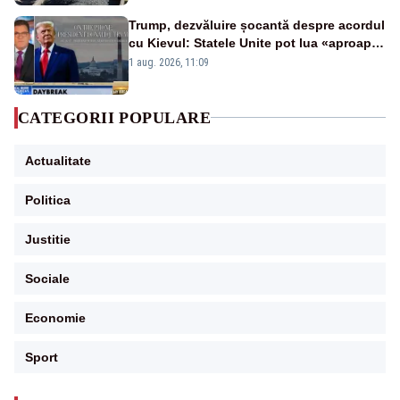
Trump, dezvăluire șocantă despre acordul
cu Kievul: Statele Unite pot lua «aproape
tot ce vor» din minele Ucrainei”
1 aug. 2026, 11:09
CATEGORII POPULARE
Actualitate
Politica
Justitie
Sociale
Economie
Sport