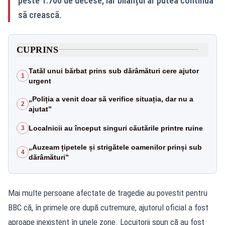
peste 1.700 de decese, iar bilanțul ar putea continua
să crească.
CUPRINS
Tatăl unui bărbat prins sub dărâmături cere ajutor
1
urgent
„Poliția a venit doar să verifice situația, dar nu a
2
ajutat”
Localnicii au început singuri căutările printre ruine
3
„Auzeam țipetele și strigătele oamenilor prinși sub
4
dărâmături”
Mai multe persoane afectate de tragedie au povestit pentru
BBC că, în primele ore după cutremure, ajutorul oficial a fost
aproape inexistent în unele zone. Locuitorii spun că au fost