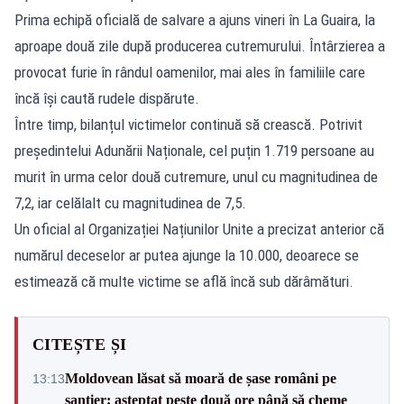
Prima echipă oficială de salvare a ajuns vineri în La Guaira, la
aproape două zile după producerea cutremurului. Întârzierea a
provocat furie în rândul oamenilor, mai ales în familiile care
încă își caută rudele dispărute.
Între timp, bilanțul victimelor continuă să crească. Potrivit
președintelui Adunării Naționale, cel puțin 1.719 persoane au
murit în urma celor două cutremure, unul cu magnitudinea de
7,2, iar celălalt cu magnitudinea de 7,5.
Un oficial al Organizației Națiunilor Unite a precizat anterior că
numărul deceselor ar putea ajunge la 10.000, deoarece se
estimează că multe victime se află încă sub dărâmături.
CITEȘTE ȘI
Moldovean lăsat să moară de șase români pe
13:13
șantier: așteptat peste două ore până să cheme