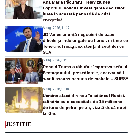
Ana Maria Păcuraru: Televiziunea
Poporului solicită investigarea deciziilor
luate în această perioadă de criză
enegetică
6 aug. 2026, 11:27
JD Vance anunță negocieri de pace
dificile și îndelungate cu Iranul, în timp ce
Teheranul neagă existența discuțiilor cu
SUA
6 aug. 2026, 09:13
Donald Trump a răbufnit împotriva șefului
Pentagonului: președintele, enervat că i
s-ar fi ascuns penuria de rachete – SURSE
6 aug. 2026, 07:04
Ucraina atacă din nou în adâncul Rusiei:
rafinăria cu o capacitate de 15 milioane
de tone de petrol pe an, vizată două nopți
la rând
JUSTITIE