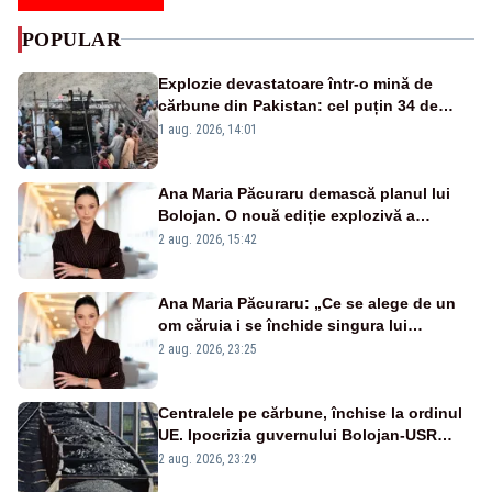
POPULAR
Explozie devastatoare într-o mină de
cărbune din Pakistan: cel puțin 34 de
morți - VIDEO
1 aug. 2026, 14:01
Ana Maria Păcuraru demască planul lui
Bolojan. O nouă ediție explozivă a
emisiunii „Miza Zilei” la Realitatea PLUS
2 aug. 2026, 15:42
Ana Maria Păcuraru: „Ce se alege de un
om căruia i se închide singura lui
portiță?”
2 aug. 2026, 23:25
Centralele pe cărbune, închise la ordinul
UE. Ipocrizia guvernului Bolojan-USR
după starea de alertă
2 aug. 2026, 23:29