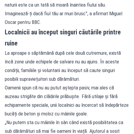
naturii este ca un tată să moară înaintea fiului său.
Imaginează-ți dacă fiul tău ar muri brusc”, a afirmat Miguel
Oscar pentru BBC.
Localnicii au început singuri căutările printre
ruine
La aproape o săptămână după cele două cutremure, există
încă zone unde echipele de salvare nu au ajuns. În aceste
condiții, familiile și voluntarii au început să caute singuri
posibili supraviețuitori sub dărâmături.
Oamenii spun că nu au putut aștepta pasiv, mai ales că
auzeau strigăte din clădirile prăbușite. Fără utilaje și fără
echipamente speciale, unii localnici au încercat să îndepărteze
bucăți de beton și moloz cu mâinile goale.
„Nu putem sta cu mâinile în sân când există posibilitatea ca
sub dărâmături să mai fie oameni în viață. Ajutorul a sosit