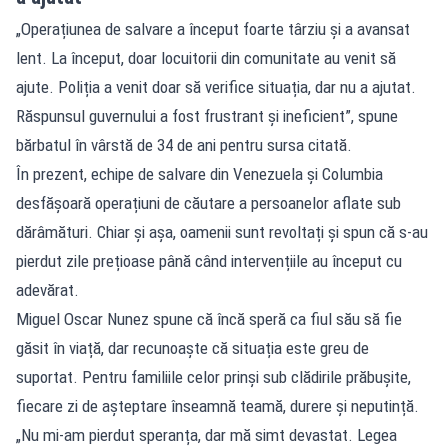
„Operațiunea de salvare a început foarte târziu și a avansat
lent. La început, doar locuitorii din comunitate au venit să
ajute. Poliția a venit doar să verifice situația, dar nu a ajutat.
Răspunsul guvernului a fost frustrant și ineficient”, spune
bărbatul în vârstă de 34 de ani pentru sursa citată.
În prezent, echipe de salvare din Venezuela și Columbia
desfășoară operațiuni de căutare a persoanelor aflate sub
dărâmături. Chiar și așa, oamenii sunt revoltați și spun că s-au
pierdut zile prețioase până când intervențiile au început cu
adevărat.
Miguel Oscar Nunez spune că încă speră ca fiul său să fie
găsit în viață, dar recunoaște că situația este greu de
suportat. Pentru familiile celor prinși sub clădirile prăbușite,
fiecare zi de așteptare înseamnă teamă, durere și neputință.
„Nu mi-am pierdut speranța, dar mă simt devastat. Legea