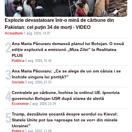
Explozie devastatoare într-o mină de cărbune din
Pakistan: cel puțin 34 de morți - VIDEO
Actualitate
·
1 aug. 2026, 14:01
2
Ana Maria Păcuraru demască planul lui Bolojan. O nouă
ediție explozivă a emisiunii „Miza Zilei” la Realitatea
PLUS
Politica
-
2 aug. 2026, 15:42
3
Ana Maria Păcuraru: „Ce se alege de un om căruia i se
închide singura lui portiță?”
Sociale
-
2 aug. 2026, 23:25
4
Centralele pe cărbune, închise la ordinul UE. Ipocrizia
guvernului Bolojan-USR după starea de alertă
Economie
-
2 aug. 2026, 23:29
5
Trump, dezvăluire șocantă despre acordul cu Kievul:
Statele Unite pot lua «aproape tot ce vor» din minele
Ucrainei”
Politica
-
1 aug. 2026, 11:09