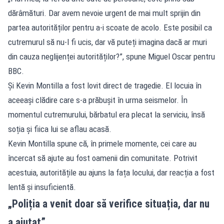
dărâmături. Dar avem nevoie urgent de mai mult sprijin din
partea autorităților pentru a-i scoate de acolo. Este posibil ca
cutremurul să nu-l fi ucis, dar vă puteți imagina dacă ar muri
din cauza neglijenței autorităților?”, spune Miguel Oscar pentru
BBC.
Și Kevin Montilla a fost lovit direct de tragedie. El locuia în
aceeași clădire care s-a prăbușit în urma seismelor. În
momentul cutremurului, bărbatul era plecat la serviciu, însă
soția și fiica lui se aflau acasă.
Kevin Montilla spune că, în primele momente, cei care au
încercat să ajute au fost oamenii din comunitate. Potrivit
acestuia, autoritățile au ajuns la fața locului, dar reacția a fost
lentă și insuficientă.
„Poliția a venit doar să verifice situația, dar nu
a ajutat”