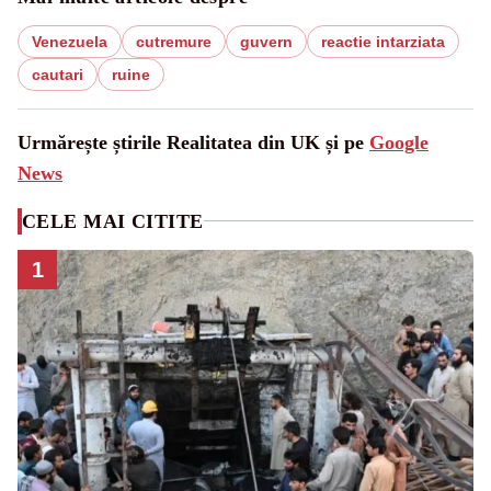
Venezuela
cutremure
guvern
reactie intarziata
cautari
ruine
Urmărește știrile Realitatea din UK și pe
Google
News
CELE MAI CITITE
1