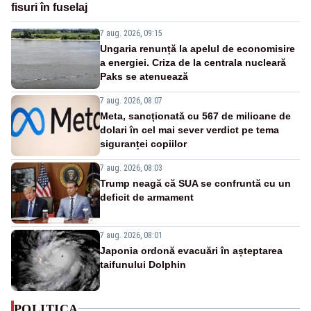
fisuri în fuselaj
7 aug. 2026, 09:15
Ungaria renunță la apelul de economisire
a energiei. Criza de la centrala nucleară
Paks se atenuează
7 aug. 2026, 08:07
Meta, sancționată cu 567 de milioane de
dolari în cel mai sever verdict pe tema
siguranței copiilor
7 aug. 2026, 08:03
Trump neagă că SUA se confruntă cu un
deficit de armament
7 aug. 2026, 08:01
Japonia ordonă evacuări în așteptarea
taifunului Dolphin
POLITICA