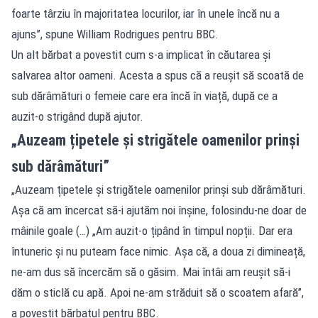
foarte târziu în majoritatea locurilor, iar în unele încă nu a
ajuns”, spune William Rodrigues pentru BBC.
Un alt bărbat a povestit cum s-a implicat în căutarea și
salvarea altor oameni. Acesta a spus că a reușit să scoată de
sub dărâmături o femeie care era încă în viață, după ce a
auzit-o strigând după ajutor.
„Auzeam țipetele și strigătele oamenilor prinși
sub dărâmături”
„Auzeam țipetele și strigătele oamenilor prinși sub dărâmături.
Așa că am încercat să-i ajutăm noi înșine, folosindu-ne doar de
mâinile goale (…) „Am auzit-o țipând în timpul nopții. Dar era
întuneric și nu puteam face nimic. Așa că, a doua zi dimineață,
ne-am dus să încercăm să o găsim. Mai întâi am reușit să-i
dăm o sticlă cu apă. Apoi ne-am străduit să o scoatem afară”,
a povestit bărbatul pentru BBC.