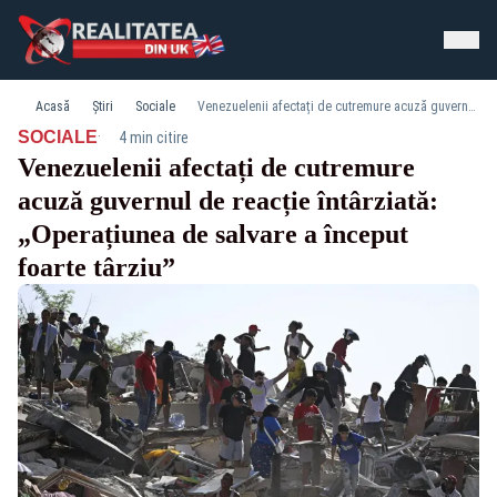
Acasă
Știri
Sociale
Venezuelenii afectați de cutremure acuză guvernul de reacție întârziată: „Operațiunea de salvare a început foarte târziu”
·
SOCIALE
4 min citire
Venezuelenii afectați de cutremure
acuză guvernul de reacție întârziată:
„Operațiunea de salvare a început
foarte târziu”