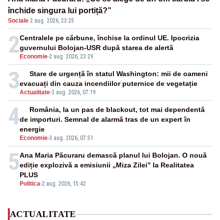
închide singura lui portiță?”
Sociale
·
2 aug. 2026, 23:25
2
Centralele pe cărbune, închise la ordinul UE. Ipocrizia
guvernului Bolojan-USR după starea de alertă
Economie
-
2 aug. 2026, 23:29
3
Stare de urgență în statul Washington: mii de oameni
evacuați din cauza incendiilor puternice de vegetație
Actualitate
-
3 aug. 2026, 07:19
4
România, la un pas de blackout, tot mai dependentă
de importuri. Semnal de alarmă tras de un expert în
energie
Economie
-
3 aug. 2026, 07:51
5
Ana Maria Păcuraru demască planul lui Bolojan. O nouă
ediție explozivă a emisiunii „Miza Zilei” la Realitatea
PLUS
Politica
-
2 aug. 2026, 15:42
ACTUALITATE