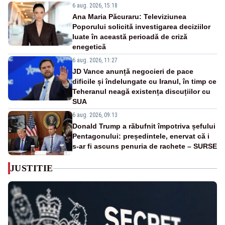
6 aug. 2026, 15:18
Ana Maria Păcuraru: Televiziunea
Poporului solicită investigarea deciziilor
luate în această perioadă de criză
enegetică
6 aug. 2026, 11:27
JD Vance anunță negocieri de pace
dificile și îndelungate cu Iranul, în timp ce
Teheranul neagă existența discuțiilor cu
SUA
6 aug. 2026, 09:13
Donald Trump a răbufnit împotriva șefului
Pentagonului: președintele, enervat că i
s-ar fi ascuns penuria de rachete – SURSE
JUSTITIE