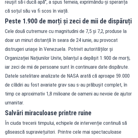
reușit să-i ducă apă”, a spus femeia, exprimându-și speranța
că soțul său va fi scos în viață.
Peste 1.900 de morți și zeci de mii de dispăruți
Cele două cutremure cu magnitudini de 7,5 și 7,2, produse la
doar un minut distanță în seara de 24 iunie, au provocat
distrugeri uriașe în Venezuela. Potrivit autorităților și
Organizației Națiunilor Unite, bilanțul a depășit 1.900 de morți,
iar zeci de mii de persoane sunt în continuare date dispărute.
Datele satelitare analizate de NASA arată că aproape 59.000
de clădiri au fost avariate grav sau s-au prăbușit complet, în
timp ce aproximativ 1,8 milioane de oameni au nevoie de ajutor
umanitar.
Salvări miraculoase printre ruine
În ciuda trecerii timpului, echipele de intervenție continuă să
găsească supraviețuitori. Printre cele mai spectaculoase