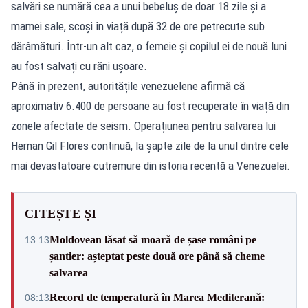
salvări se numără cea a unui bebeluș de doar 18 zile și a
mamei sale, scoși în viață după 32 de ore petrecute sub
dărâmături. Într-un alt caz, o femeie și copilul ei de nouă luni
au fost salvați cu răni ușoare.
Până în prezent, autoritățile venezuelene afirmă că
aproximativ 6.400 de persoane au fost recuperate în viață din
zonele afectate de seism. Operațiunea pentru salvarea lui
Hernan Gil Flores continuă, la șapte zile de la unul dintre cele
mai devastatoare cutremure din istoria recentă a Venezuelei.
CITEȘTE ȘI
Moldovean lăsat să moară de șase români pe
13:13
șantier: așteptat peste două ore până să cheme
salvarea
Record de temperatură în Marea Mediterană:
08:13