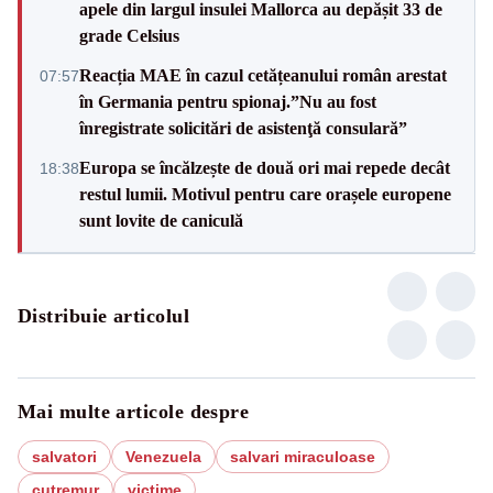
apele din largul insulei Mallorca au depășit 33 de
grade Celsius
Reacția MAE în cazul cetățeanului român arestat
07:57
în Germania pentru spionaj.”Nu au fost
înregistrate solicitări de asistenţă consulară”
Europa se încălzește de două ori mai repede decât
18:38
restul lumii. Motivul pentru care orașele europene
sunt lovite de caniculă
Distribuie articolul
Mai multe articole despre
salvatori
Venezuela
salvari miraculoase
cutremur
victime