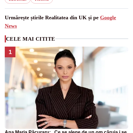
Urmărește știrile Realitatea din UK și pe
Google
News
CELE MAI CITITE
1
Ana Maria Păcuraru: „Ce se alege de un om căruia i se