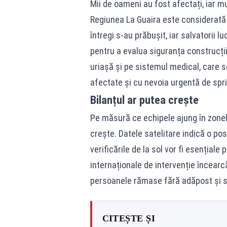
Mii de oameni au fost afectați, iar mu
Regiunea La Guaira este considerată u
întregi s-au prăbușit, iar salvatorii lu
pentru a evalua siguranța construcți
uriașă și pe sistemul medical, care s
afectate și cu nevoia urgentă de spr
Bilanțul ar putea crește
Pe măsură ce echipele ajung în zonele
crește. Datele satelitare indică o pos
verificările de la sol vor fi esențiale 
internaționale de intervenție încearcă
persoanele rămase fără adăpost și s
CITEȘTE ȘI