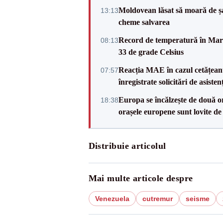
Moldovean lăsat să moară de șa
13:13
cheme salvarea
Record de temperatură în Marea
08:13
33 de grade Celsius
Reacția MAE în cazul cetățean
07:57
înregistrate solicitări de asiste
Europa se încălzește de două or
18:38
orașele europene sunt lovite de
Distribuie articolul
Mai multe articole despre
Venezuela
cutremur
seisme