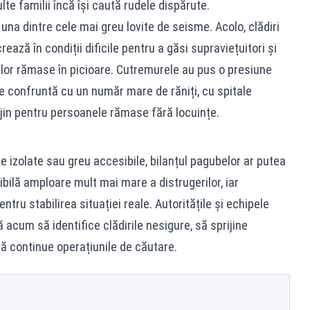
lte familii încă își caută rudele dispărute.
na dintre cele mai greu lovite de seisme. Acolo, clădiri
crează în condiții dificile pentru a găsi supraviețuitori și
ilor rămase în picioare. Cutremurele au pus o presiune
e confruntă cu un număr mare de răniți, cu spitale
ijin pentru persoanele rămase fără locuințe.
 izolate sau greu accesibile, bilanțul pagubelor ar putea
ibilă amploare mult mai mare a distrugerilor, iar
pentru stabilirea situației reale. Autoritățile și echipele
 acum să identifice clădirile nesigure, să sprijine
ă continue operațiunile de căutare.