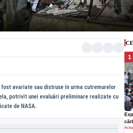
CE
1
i fost avariate sau distruse în urma cutremurelor
la, potrivit unei evaluări preliminare realizate cu
blicate de NASA.
Exp
căr
Actua
mor