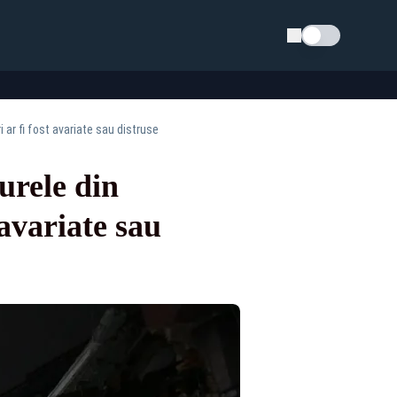
Schimba tema
ar fi fost avariate sau distruse
rele din
 avariate sau