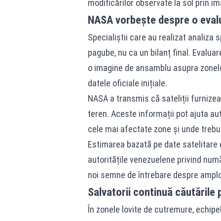
modificărilor observate la sol prin ima
NASA vorbește despre o evalu
Specialiștii care au realizat analiza s
pagube, nu ca un bilanț final. Evaluar
o imagine de ansamblu asupra zonelor
datele oficiale inițiale.
NASA a transmis că sateliții furnizea
teren. Aceste informații pot ajuta aut
cele mai afectate zone și unde trebui
Estimarea bazată pe date satelitare
autoritățile venezuelene privind numă
noi semne de întrebare despre amploa
Salvatorii continuă căutările 
În zonele lovite de cutremure, echipe