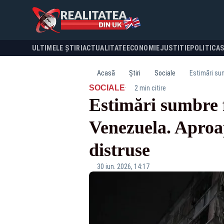
ULTIMELE ȘTIRI
ACTUALITATE
ECONOMIE
JUSTITIE
POLITICA
Acasă
Știri
Sociale
Estimări sum
·
SOCIALE
2 min citire
Estimări sumbre 
Venezuela. Aproape
distruse
30 iun. 2026, 14:17