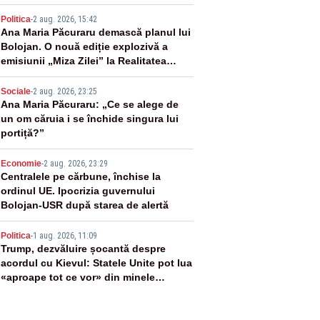
2
Politica
-
2 aug. 2026, 15:42
Ana Maria Păcuraru demască planul lui
Bolojan. O nouă ediție explozivă a
emisiunii „Miza Zilei” la Realitatea
PLUS
3
Sociale
-
2 aug. 2026, 23:25
Ana Maria Păcuraru: „Ce se alege de
un om căruia i se închide singura lui
portiță?”
4
Economie
-
2 aug. 2026, 23:29
Centralele pe cărbune, închise la
ordinul UE. Ipocrizia guvernului
Bolojan-USR după starea de alertă
5
Politica
-
1 aug. 2026, 11:09
Trump, dezvăluire șocantă despre
acordul cu Kievul: Statele Unite pot lua
«aproape tot ce vor» din minele
Ucrainei”