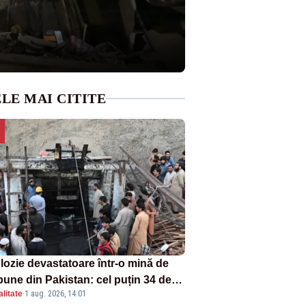
LE MAI CITITE
lozie devastatoare într-o mină de
bune din Pakistan: cel puțin 34 de
litate
·
1 aug. 2026, 14:01
ți - VIDEO