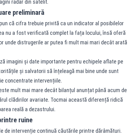
gini radar din satelit.
are preliminară
pun că cifra trebuie privită ca un indicator al posibilelor
ea nu a fost verificată complet la fața locului, însă oferă
 unde distrugerile ar putea fi mult mai mari decât arată
ză imagini și date importante pentru echipele aflate pe
oritățile și salvatorii să înțeleagă mai bine unde sunt
e concentrate intervențiile.
 este mult mai mare decât bilanțul anunțat până acum de
rul clădirilor avariate. Tocmai această diferență ridică
rea reală a dezastrului.
printre ruine
le de intervenție continuă căutările printre dărâmături.