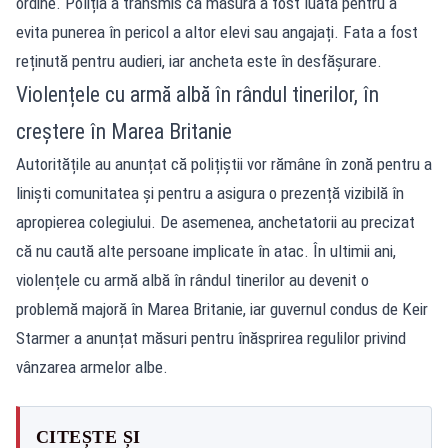
ordine. Poliția a transmis că măsura a fost luată pentru a
evita punerea în pericol a altor elevi sau angajați. Fata a fost
reținută pentru audieri, iar ancheta este în desfășurare.
Violențele cu armă albă în rândul tinerilor, în
creștere în Marea Britanie
Autoritățile au anunțat că polițiștii vor rămâne în zonă pentru a
liniști comunitatea și pentru a asigura o prezență vizibilă în
apropierea colegiului. De asemenea, anchetatorii au precizat
că nu caută alte persoane implicate în atac. În ultimii ani,
violențele cu armă albă în rândul tinerilor au devenit o
problemă majoră în Marea Britanie, iar guvernul condus de Keir
Starmer a anunțat măsuri pentru înăsprirea regulilor privind
vânzarea armelor albe.
CITEȘTE ȘI