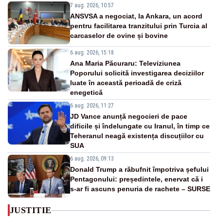
7 aug. 2026, 10:57
ANSVSA a negociat, la Ankara, un acord
pentru facilitarea tranzitului prin Turcia al
carcaselor de ovine și bovine
6 aug. 2026, 15:18
Ana Maria Păcuraru: Televiziunea
Poporului solicită investigarea deciziilor
luate în această perioadă de criză
enegetică
6 aug. 2026, 11:27
JD Vance anunță negocieri de pace
dificile și îndelungate cu Iranul, în timp ce
Teheranul neagă existența discuțiilor cu
SUA
6 aug. 2026, 09:13
Donald Trump a răbufnit împotriva șefului
Pentagonului: președintele, enervat că i
s-ar fi ascuns penuria de rachete – SURSE
JUSTITIE