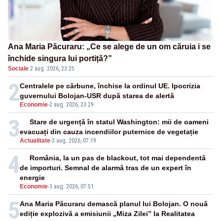
Ana Maria Păcuraru: „Ce se alege de un om căruia i se
închide singura lui portiță?”
Sociale
·
2 aug. 2026, 23:25
2
Centralele pe cărbune, închise la ordinul UE. Ipocrizia
guvernului Bolojan-USR după starea de alertă
Economie
-
2 aug. 2026, 23:29
3
Stare de urgență în statul Washington: mii de oameni
evacuați din cauza incendiilor puternice de vegetație
Actualitate
-
3 aug. 2026, 07:19
4
România, la un pas de blackout, tot mai dependentă
de importuri. Semnal de alarmă tras de un expert în
energie
Economie
-
3 aug. 2026, 07:51
5
Ana Maria Păcuraru demască planul lui Bolojan. O nouă
ediție explozivă a emisiunii „Miza Zilei” la Realitatea