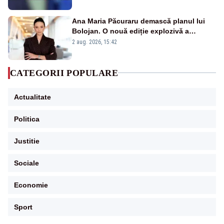
Ana Maria Păcuraru demască planul lui
Bolojan. O nouă ediție explozivă a
emisiunii „Miza Zilei” la Realitatea PLUS
2 aug. 2026, 15:42
CATEGORII POPULARE
Actualitate
Politica
Justitie
Sociale
Economie
Sport