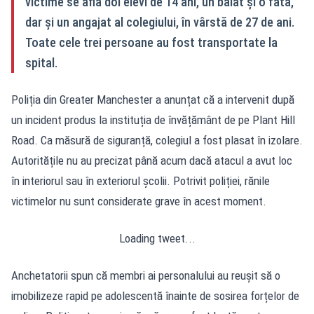
victime se află doi elevi de 14 ani, un băiat și o fată,
dar și un angajat al colegiului, în vârstă de 27 de ani.
Toate cele trei persoane au fost transportate la
spital.
Poliția din Greater Manchester a anunțat că a intervenit după
un incident produs la instituția de învățământ de pe Plant Hill
Road. Ca măsură de siguranță, colegiul a fost plasat în izolare.
Autoritățile nu au precizat până acum dacă atacul a avut loc
în interiorul sau în exteriorul școlii. Potrivit poliției, rănile
victimelor nu sunt considerate grave în acest moment.
Loading tweet...
Anchetatorii spun că membri ai personalului au reușit să o
imobilizeze rapid pe adolescentă înainte de sosirea forțelor de