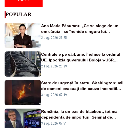
POPULAR
Ana Maria Păcuraru: „Ce se alege de un
om căruia i se închide singura lui
portiță?”
2 aug. 2026, 23:25
Centralele pe cărbune, închise la ordinul
UE. Ipocrizia guvernului Bolojan-USR
după starea de alertă
2 aug. 2026, 23:29
Stare de urgență în statul Washington: mii
de oameni evacuați din cauza incendiilor
puternice de vegetație
3 aug. 2026, 07:19
România, la un pas de blackout, tot mai
dependentă de importuri. Semnal de
alarmă tras de un expert în energie
3 aug. 2026, 07:51