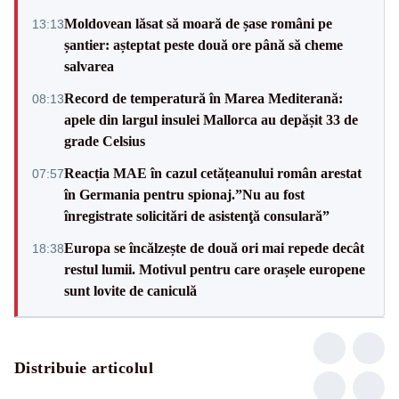
Moldovean lăsat să moară de șase români pe
13:13
șantier: așteptat peste două ore până să cheme
salvarea
Record de temperatură în Marea Mediterană:
08:13
apele din largul insulei Mallorca au depășit 33 de
grade Celsius
Reacția MAE în cazul cetățeanului român arestat
07:57
în Germania pentru spionaj.”Nu au fost
înregistrate solicitări de asistenţă consulară”
Europa se încălzește de două ori mai repede decât
18:38
restul lumii. Motivul pentru care orașele europene
sunt lovite de caniculă
Distribuie articolul