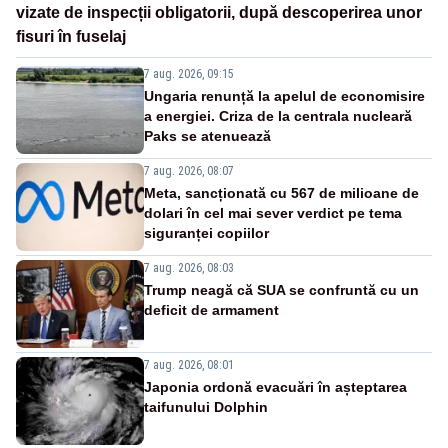
vizate de inspecții obligatorii, după descoperirea unor
fisuri în fuselaj
7 aug. 2026, 09:15
Ungaria renunță la apelul de economisire
a energiei. Criza de la centrala nucleară
Paks se atenuează
7 aug. 2026, 08:07
Meta, sancționată cu 567 de milioane de
dolari în cel mai sever verdict pe tema
siguranței copiilor
7 aug. 2026, 08:03
Trump neagă că SUA se confruntă cu un
deficit de armament
7 aug. 2026, 08:01
Japonia ordonă evacuări în așteptarea
taifunului Dolphin