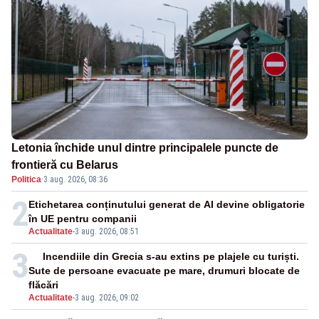
Letonia închide unul dintre principalele puncte de
frontieră cu Belarus
Politica
·
3 aug. 2026, 08:36
2
Etichetarea conținutului generat de AI devine obligatorie
în UE pentru companii
Actualitate
-
3 aug. 2026, 08:51
3
Incendiile din Grecia s-au extins pe plajele cu turiști.
Sute de persoane evacuate pe mare, drumuri blocate de
flăcări
Actualitate
-
3 aug. 2026, 09:02