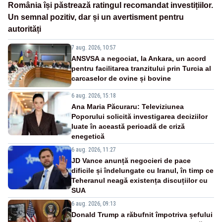
România își păstrează ratingul recomandat investițiilor.
Un semnal pozitiv, dar și un avertisment pentru
autorități
7 aug. 2026, 10:57
ANSVSA a negociat, la Ankara, un acord
pentru facilitarea tranzitului prin Turcia al
carcaselor de ovine și bovine
6 aug. 2026, 15:18
Ana Maria Păcuraru: Televiziunea
Poporului solicită investigarea deciziilor
luate în această perioadă de criză
enegetică
6 aug. 2026, 11:27
JD Vance anunță negocieri de pace
dificile și îndelungate cu Iranul, în timp ce
Teheranul neagă existența discuțiilor cu
SUA
6 aug. 2026, 09:13
Donald Trump a răbufnit împotriva șefului