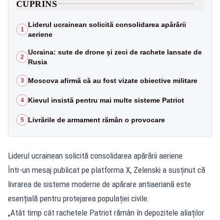
CUPRINS
Liderul ucrainean solicită consolidarea apărării
1
aeriene
Ucraina: sute de drone și zeci de rachete lansate de
2
Rusia
Moscova afirmă că au fost vizate obiective militare
3
Kievul insistă pentru mai multe sisteme Patriot
4
Livrările de armament rămân o provocare
5
Liderul ucrainean solicită consolidarea apărării aeriene
Într-un mesaj publicat pe platforma X, Zelenski a susținut că
livrarea de sisteme moderne de apărare antiaeriană este
esențială pentru protejarea populației civile.
„Atât timp cât rachetele Patriot rămân în depozitele aliaților