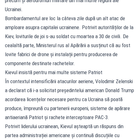
precum și aerodromuri militare din mai multe regiuni ale
Ucrainei.
Bombardamentul are loc la câteva zile după un alt atac de
amploare asupra capitalei ucrainene. Potrivit autorităților de la
Kiev, loviturile de joi s-au soldat cu moartea a 30 de civili. De
cealaltă parte, Ministerul rus al Apărării a susținut că au fost
lovite fabrici de drone și instalații pentru producerea de
componente destinate rachetelor.
Kievul insistă pentru mai multe sisteme Patriot
În contextul intensificării atacurilor aeriene, Volodimir Zelenski
a declarat că i-a solicitat președintelui american Donald Trump
acordarea licențelor necesare pentru ca Ucraina să poată
produce, împreună cu partenerii europeni, sisteme de apărare
antiaeriană Patriot și rachete interceptoare PAC-3.
Potrivit liderului ucrainean, Kievul așteaptă un răspuns din
partea administrației americane și continuă discuțiile cu