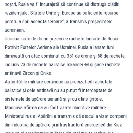
noștri, Rusia va fi încurajată să continue să distrugă clădiri
rezidențiale. Statele Unite și Europa au suficiente resurse
pentru a opri această teroare”, a transmis președintele
ucrainean.
Ucraina: sute de drone și zeci de rachete lansate de Rusia
Potrivit Forțelor Aeriene ale Ucrainei, Rusia a lansat luni
dimineață un atac combinat cu 351 de drone și 68 de rachete,
inclusiv 23 de rachete balistice Iskander-M și șase rachete
antinavă Zircon și Oniks.
Autoritățile militare ucrainene au precizat că rachetele
balistice și cele antinavă nu au putut fi interceptate de
sistemele de apărare aeriană și și-au atins țintele.
Moscova afirmă că au fost vizate obiective militare
Ministerul rus al Apărării a transmis că atacul a vizat companii
din industria de apărare și infrastructură energetică din Kiev,