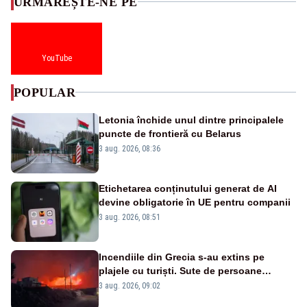
URMĂREȘTE-NE PE
YouTube
POPULAR
Letonia închide unul dintre principalele
puncte de frontieră cu Belarus
3 aug. 2026, 08:36
Etichetarea conținutului generat de AI
devine obligatorie în UE pentru companii
3 aug. 2026, 08:51
Incendiile din Grecia s-au extins pe
plajele cu turiști. Sute de persoane
evacuate pe mare, drumuri blocate de
3 aug. 2026, 09:02
flăcări