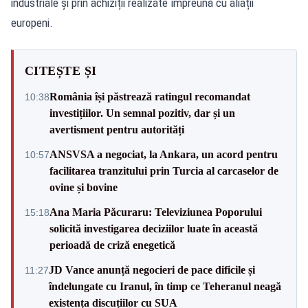
industriale și prin achiziții realizate împreună cu aliații
europeni.
CITEȘTE ȘI
România își păstrează ratingul recomandat
10:38
investițiilor. Un semnal pozitiv, dar și un
avertisment pentru autorități
ANSVSA a negociat, la Ankara, un acord pentru
10:57
facilitarea tranzitului prin Turcia al carcaselor de
ovine și bovine
Ana Maria Păcuraru: Televiziunea Poporului
15:18
solicită investigarea deciziilor luate în această
perioadă de criză enegetică
JD Vance anunță negocieri de pace dificile și
11:27
îndelungate cu Iranul, în timp ce Teheranul neagă
existența discuțiilor cu SUA