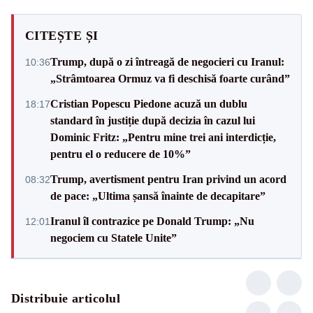
CITEȘTE ȘI
Trump, după o zi întreagă de negocieri cu Iranul:
10:36
„Strâmtoarea Ormuz va fi deschisă foarte curând”
Cristian Popescu Piedone acuză un dublu
18:17
standard în justiție după decizia în cazul lui
Dominic Fritz: „Pentru mine trei ani interdicție,
pentru el o reducere de 10%”
Trump, avertisment pentru Iran privind un acord
08:32
de pace: „Ultima șansă înainte de decapitare”
Iranul îl contrazice pe Donald Trump: „Nu
12:01
negociem cu Statele Unite”
Distribuie articolul