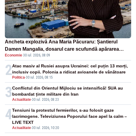
Ancheta explozivă Ana Maria Păcuraru: Șantierul
Damen Mangalia, dosarul care scufundă apărarea
Economie
·
30 iul. 2026, 08:09
României
2
Atac masiv al Rusiei asupra Ucrainei: cel puțin 13 morți,
inclusiv copii. Polonia a ridicat avioanele de vânătoare
Politica
-
30 iul. 2026, 08:15
3
Conflictul din Orientul Mijlociu se intensifică! SUA au
bombardat ținte militare din Iran
Actualitate
-
30 iul. 2026, 08:23
4
Tensiuni la protestul fermierilor, s-au folosit gaze
lacrimogene. Televiziunea Poporului face apel la calm –
LIVE TEXT
Actualitate
-
30 iul. 2026, 10:20