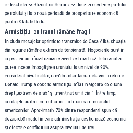
redeschiderea Strâmtorii Hormuz va duce la scăderea prețului
petrolului și la o nouă perioadă de prosperitate economică
pentru Statele Unite.
Armistițiul cu Iranul rămâne fragil
În ciuda mesajelor optimiste transmise de Casa Albă, situația
din regiune rămâne extrem de tensionată. Negocierile sunt în
impas, iar un oficial iranian a avertizat marți că Teheranul ar
putea începe îmbogățirea uraniului la un nivel de 90%,
considerat nivel militar, dacă bombardamentele vor fi reluate.
Donald Trump a descris armistițiul aflat în vigoare de o lună
drept „extrem de slab” și „menținut artificial”. Între timp,
sondajele arată o nemulțumire tot mai mare în rândul
americanilor. Aproximativ 70% dintre respondenți spun că
dezaprobă modul în care administrația gestionează economia
și efectele conflictului asupra nivelului de trai.