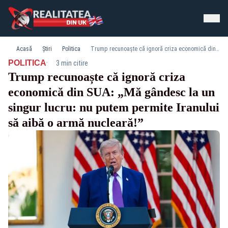
Acasă
Știri
Politica
Trump recunoaște că ignoră criza economică din SUA: „Mă gândesc la un singur lucru: nu putem permite Iranului să aibă o armă nucleară!”
·
POLITICA
3 min citire
Trump recunoaște că ignoră criza
economică din SUA: „Mă gândesc la un
singur lucru: nu putem permite Iranului
să aibă o armă nucleară!”