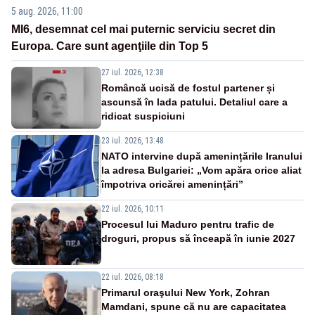
5 aug. 2026, 11:00
MI6, desemnat cel mai puternic serviciu secret din
Europa. Care sunt agenţiile din Top 5
27 iul. 2026, 12:38
Româncă ucisă de fostul partener și
ascunsă în lada patului. Detaliul care a
ridicat suspiciuni
23 iul. 2026, 13:48
NATO intervine după amenințările Iranului
la adresa Bulgariei: „Vom apăra orice aliat
împotriva oricărei amenințări”
22 iul. 2026, 10:11
Procesul lui Maduro pentru trafic de
droguri, propus să înceapă în iunie 2027
22 iul. 2026, 08:18
Primarul oraşului New York, Zohran
Mamdani, spune că nu are capacitatea