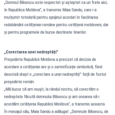
„Domnul Băsescu este respectat şi aşteptat ca un frate aici,
în Republica Moldova”, a transmis Maia Sandu, care i-a
mulțumit totodată pentru sprijinul acordat în facilitarea
redobândirii cetățeniei române pentru cetățenii moldoveni, dar
și pentru programele de burse destinate tinerilor.
„Corectarea unei nedreptăți”
Președinta Republicii Moldova a precizat că decizia de
acordare a cetățeniei are și o semnificație simbolică, fiind
descrisă drept o „corectare a unei nedreptăți” față de fostul
președinte român.
„Mă bucur că am reușit, la rândul nostru, să corectăm o
nedreptate făcută domnului Băsescu și am onoarea să-i
acordăm cetățenia Republicii Moldova”, a transmis aceasta.
În mesajul său, Maia Sandu a adăugat: „Domnule Băsescu, de