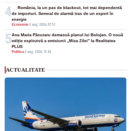
4
România, la un pas de blackout, tot mai dependentă
de importuri. Semnal de alarmă tras de un expert în
energie
Economie
-
3 aug. 2026, 07:51
5
Ana Maria Păcuraru demască planul lui Bolojan. O nouă
ediție explozivă a emisiunii „Miza Zilei” la Realitatea
PLUS
Politica
-
2 aug. 2026, 15:42
ACTUALITATE