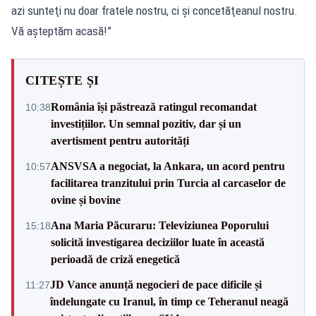
azi sunteţi nu doar fratele nostru, ci şi concetăţeanul nostru.
Vă aşteptăm acasă!”
CITEȘTE ȘI
România își păstrează ratingul recomandat
10:38
investițiilor. Un semnal pozitiv, dar și un
avertisment pentru autorități
ANSVSA a negociat, la Ankara, un acord pentru
10:57
facilitarea tranzitului prin Turcia al carcaselor de
ovine și bovine
Ana Maria Păcuraru: Televiziunea Poporului
15:18
solicită investigarea deciziilor luate în această
perioadă de criză enegetică
JD Vance anunță negocieri de pace dificile și
11:27
îndelungate cu Iranul, în timp ce Teheranul neagă