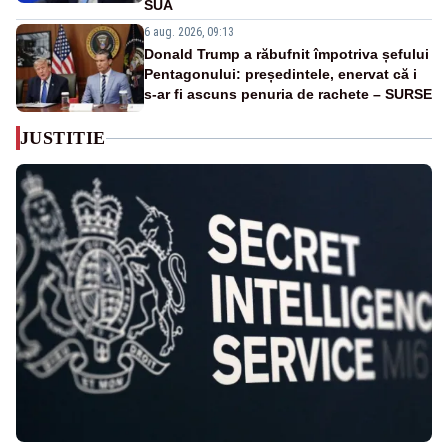
SUA
6 aug. 2026, 09:13
Donald Trump a răbufnit împotriva șefului
Pentagonului: președintele, enervat că i
s-ar fi ascuns penuria de rachete – SURSE
JUSTITIE