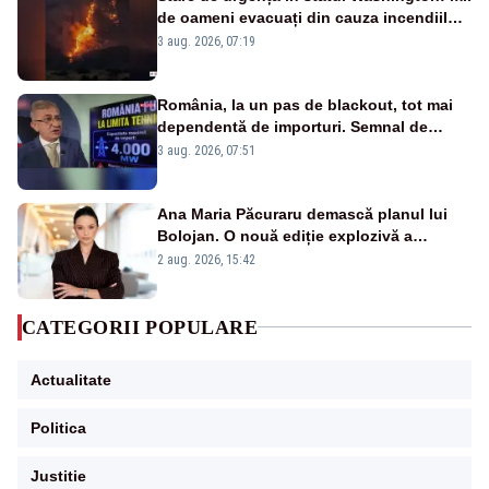
de oameni evacuați din cauza incendiilor
puternice de vegetație
3 aug. 2026, 07:19
România, la un pas de blackout, tot mai
dependentă de importuri. Semnal de
alarmă tras de un expert în energie
3 aug. 2026, 07:51
Ana Maria Păcuraru demască planul lui
Bolojan. O nouă ediție explozivă a
emisiunii „Miza Zilei” la Realitatea PLUS
2 aug. 2026, 15:42
CATEGORII POPULARE
Actualitate
Politica
Justitie