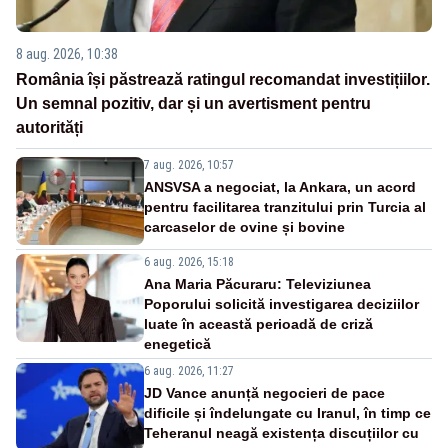
8 aug. 2026, 10:38
România își păstrează ratingul recomandat investițiilor.
Un semnal pozitiv, dar și un avertisment pentru
autorități
7 aug. 2026, 10:57
ANSVSA a negociat, la Ankara, un acord
pentru facilitarea tranzitului prin Turcia al
carcaselor de ovine și bovine
6 aug. 2026, 15:18
Ana Maria Păcuraru: Televiziunea
Poporului solicită investigarea deciziilor
luate în această perioadă de criză
enegetică
6 aug. 2026, 11:27
JD Vance anunță negocieri de pace
dificile și îndelungate cu Iranul, în timp ce
Teheranul neagă existența discuțiilor cu