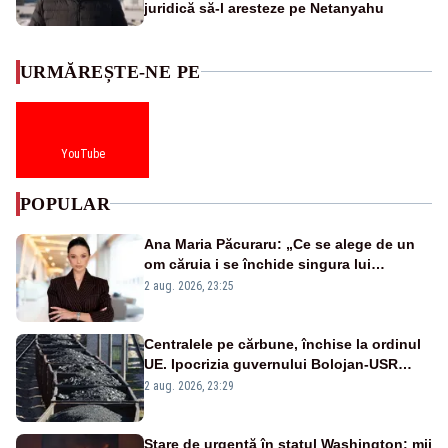
juridică să-l aresteze pe Netanyahu
URMĂREȘTE-NE PE
YouTube
POPULAR
Ana Maria Păcuraru: „Ce se alege de un
om căruia i se închide singura lui
portiță?”
2 aug. 2026, 23:25
Centralele pe cărbune, închise la ordinul
UE. Ipocrizia guvernului Bolojan-USR
după starea de alertă
2 aug. 2026, 23:29
Stare de urgență în statul Washington: mii