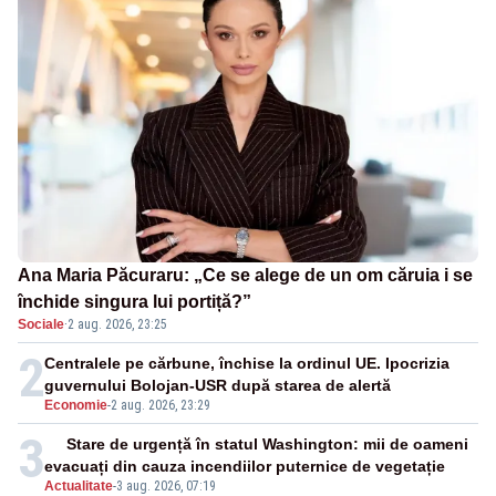
Ana Maria Păcuraru: „Ce se alege de un om căruia i se
închide singura lui portiță?”
Sociale
·
2 aug. 2026, 23:25
2
Centralele pe cărbune, închise la ordinul UE. Ipocrizia
guvernului Bolojan-USR după starea de alertă
Economie
-
2 aug. 2026, 23:29
3
Stare de urgență în statul Washington: mii de oameni
evacuați din cauza incendiilor puternice de vegetație
Actualitate
-
3 aug. 2026, 07:19