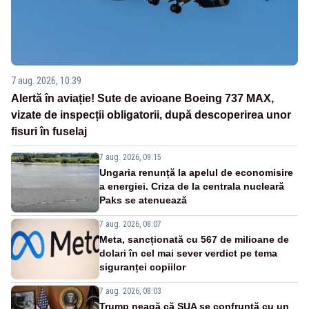
7 aug. 2026, 10:39
Alertă în aviație! Sute de avioane Boeing 737 MAX,
vizate de inspecții obligatorii, după descoperirea unor
fisuri în fuselaj
7 aug. 2026, 09:15
Ungaria renunță la apelul de economisire
a energiei. Criza de la centrala nucleară
Paks se atenuează
7 aug. 2026, 08:07
Meta, sancționată cu 567 de milioane de
dolari în cel mai sever verdict pe tema
siguranței copiilor
7 aug. 2026, 08:03
Trump neagă că SUA se confruntă cu un