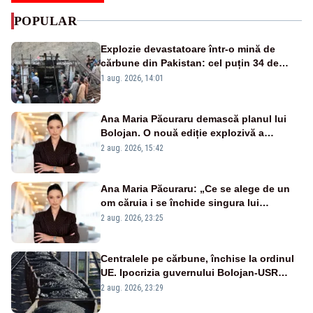
POPULAR
Explozie devastatoare într-o mină de
cărbune din Pakistan: cel puțin 34 de
morți - VIDEO
1 aug. 2026, 14:01
Ana Maria Păcuraru demască planul lui
Bolojan. O nouă ediție explozivă a
emisiunii „Miza Zilei” la Realitatea PLUS
2 aug. 2026, 15:42
Ana Maria Păcuraru: „Ce se alege de un
om căruia i se închide singura lui
portiță?”
2 aug. 2026, 23:25
Centralele pe cărbune, închise la ordinul
UE. Ipocrizia guvernului Bolojan-USR
după starea de alertă
2 aug. 2026, 23:29