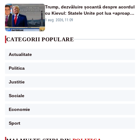
Trump, dezvăluire șocantă despre acordul
cu Kievul: Statele Unite pot lua «aproape
tot ce vor» din minele Ucrainei”
1 aug. 2026, 11:09
CATEGORII POPULARE
Actualitate
Politica
Justitie
Sociale
Economie
Sport