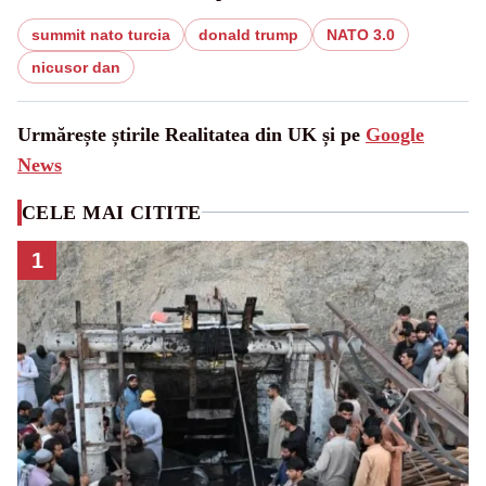
summit nato turcia
donald trump
NATO 3.0
nicusor dan
Urmărește știrile Realitatea din UK și pe
Google
News
CELE MAI CITITE
1