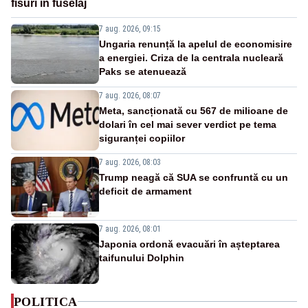
fisuri în fuselaj
7 aug. 2026, 09:15
Ungaria renunță la apelul de economisire
a energiei. Criza de la centrala nucleară
Paks se atenuează
7 aug. 2026, 08:07
Meta, sancționată cu 567 de milioane de
dolari în cel mai sever verdict pe tema
siguranței copiilor
7 aug. 2026, 08:03
Trump neagă că SUA se confruntă cu un
deficit de armament
7 aug. 2026, 08:01
Japonia ordonă evacuări în așteptarea
taifunului Dolphin
POLITICA