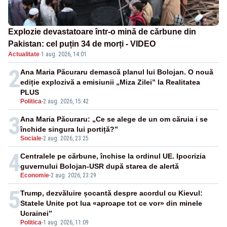
Explozie devastatoare într-o mină de cărbune din
Pakistan: cel puțin 34 de morți - VIDEO
Actualitate
·
1 aug. 2026, 14:01
2
Ana Maria Păcuraru demască planul lui Bolojan. O nouă
ediție explozivă a emisiunii „Miza Zilei” la Realitatea
PLUS
Politica
-
2 aug. 2026, 15:42
3
Ana Maria Păcuraru: „Ce se alege de un om căruia i se
închide singura lui portiță?”
Sociale
-
2 aug. 2026, 23:25
4
Centralele pe cărbune, închise la ordinul UE. Ipocrizia
guvernului Bolojan-USR după starea de alertă
Economie
-
2 aug. 2026, 23:29
5
Trump, dezvăluire șocantă despre acordul cu Kievul:
Statele Unite pot lua «aproape tot ce vor» din minele
Ucrainei”
Politica
-
1 aug. 2026, 11:09