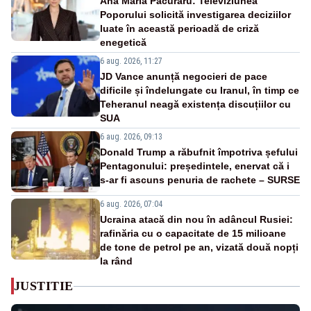
Ana Maria Păcuraru: Televiziunea
Poporului solicită investigarea deciziilor
luate în această perioadă de criză
enegetică
6 aug. 2026, 11:27
JD Vance anunță negocieri de pace
dificile și îndelungate cu Iranul, în timp ce
Teheranul neagă existența discuțiilor cu
SUA
6 aug. 2026, 09:13
Donald Trump a răbufnit împotriva șefului
Pentagonului: președintele, enervat că i
s-ar fi ascuns penuria de rachete – SURSE
6 aug. 2026, 07:04
Ucraina atacă din nou în adâncul Rusiei:
rafinăria cu o capacitate de 15 milioane
de tone de petrol pe an, vizată două nopți
la rând
JUSTITIE