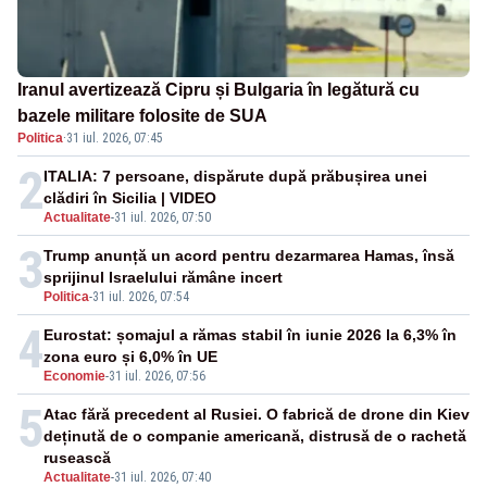
Iranul avertizează Cipru și Bulgaria în legătură cu
bazele militare folosite de SUA
Politica
·
31 iul. 2026, 07:45
2
ITALIA: 7 persoane, dispărute după prăbușirea unei
clădiri în Sicilia | VIDEO
Actualitate
-
31 iul. 2026, 07:50
3
Trump anunță un acord pentru dezarmarea Hamas, însă
sprijinul Israelului rămâne incert
Politica
-
31 iul. 2026, 07:54
4
Eurostat: șomajul a rămas stabil în iunie 2026 la 6,3% în
zona euro și 6,0% în UE
Economie
-
31 iul. 2026, 07:56
5
Atac fără precedent al Rusiei. O fabrică de drone din Kiev
deținută de o companie americană, distrusă de o rachetă
rusească
Actualitate
-
31 iul. 2026, 07:40