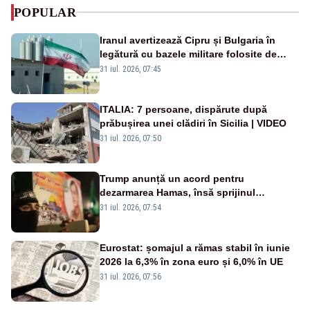
POPULAR
Iranul avertizează Cipru și Bulgaria în
legătură cu bazele militare folosite de
SUA
31 iul. 2026, 07:45
ITALIA: 7 persoane, dispărute după
prăbușirea unei clădiri în Sicilia | VIDEO
31 iul. 2026, 07:50
Trump anunță un acord pentru
dezarmarea Hamas, însă sprijinul
Israelului rămâne incert
31 iul. 2026, 07:54
Eurostat: șomajul a rămas stabil în iunie
2026 la 6,3% în zona euro și 6,0% în UE
31 iul. 2026, 07:56