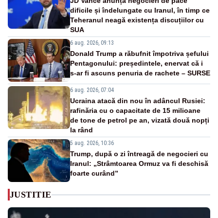
JD Vance anunță negocieri de pace
dificile și îndelungate cu Iranul, în timp ce
Teheranul neagă existența discuțiilor cu
SUA
6 aug. 2026, 09:13
Donald Trump a răbufnit împotriva șefului
Pentagonului: președintele, enervat că i
s-ar fi ascuns penuria de rachete – SURSE
6 aug. 2026, 07:04
Ucraina atacă din nou în adâncul Rusiei:
rafinăria cu o capacitate de 15 milioane
de tone de petrol pe an, vizată două nopți
la rând
5 aug. 2026, 10:36
Trump, după o zi întreagă de negocieri cu
Iranul: „Strâmtoarea Ormuz va fi deschisă
foarte curând”
JUSTITIE