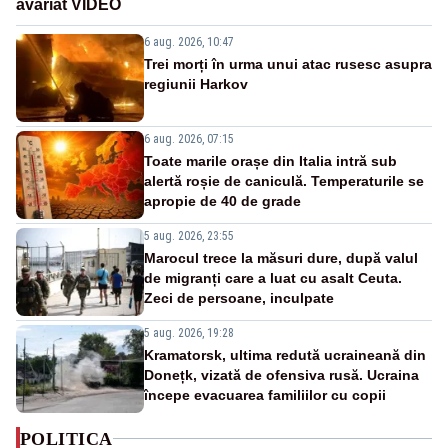
avariat VIDEO
6 aug. 2026, 10:47
Trei morți în urma unui atac rusesc asupra
regiunii Harkov
6 aug. 2026, 07:15
Toate marile orașe din Italia intră sub
alertă roșie de caniculă. Temperaturile se
apropie de 40 de grade
5 aug. 2026, 23:55
Marocul trece la măsuri dure, după valul
de migranți care a luat cu asalt Ceuta.
Zeci de persoane, inculpate
5 aug. 2026, 19:28
Kramatorsk, ultima redută ucraineană din
Donețk, vizată de ofensiva rusă. Ucraina
începe evacuarea familiilor cu copii
POLITICA