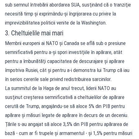
sub semnul întrebării abordarea SUA, susţinând că o tranziţie
necesită timp şi exprimându-şi îngrijorarea cu privire la
imprevizibilitatea politicii venite de la Washington.
3. Cheltuielile mai mari
Membrii europeni ai NATO şi Canada se află sub o presiune
semnificativă pentru a-şi spori investiţiile în apărare, atât
pentru a îmbunătăţi capacitatea de descurajare şi apărare
împotriva Rusiei, cât şi pentru a-i demonstra lui Trump că iau
în serios cererile sale privind redistribuirea sarcinilor.
La summitul de la Haga de anul trecut, liderii NATO au
susţinut creşterea semnificativă a cheltuielilor de apărare
cerută de Trump, angajându-se să aloce 5% din PIB pentru
apărare şi măsuri legate de apărare în decurs de un deceniu.
Ţările s-au angajat să aloce 3,5% din PIB pentru apărarea de
bază - cum ar fi trupele şi armamentul - şi 1,5% pentru măsuri