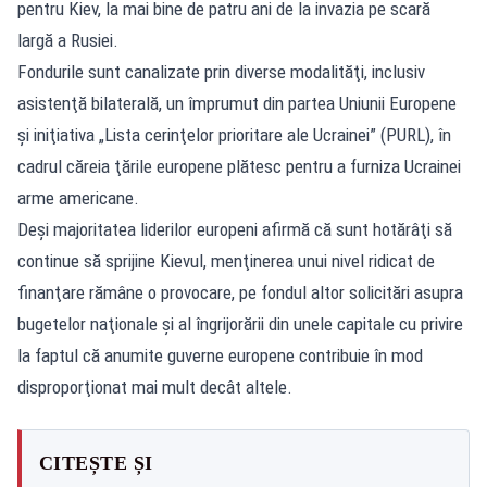
pentru Kiev, la mai bine de patru ani de la invazia pe scară
largă a Rusiei.
Fondurile sunt canalizate prin diverse modalităţi, inclusiv
asistenţă bilaterală, un împrumut din partea Uniunii Europene
şi iniţiativa „Lista cerinţelor prioritare ale Ucrainei” (PURL), în
cadrul căreia ţările europene plătesc pentru a furniza Ucrainei
arme americane.
Deşi majoritatea liderilor europeni afirmă că sunt hotărâţi să
continue să sprijine Kievul, menţinerea unui nivel ridicat de
finanţare rămâne o provocare, pe fondul altor solicitări asupra
bugetelor naţionale şi al îngrijorării din unele capitale cu privire
la faptul că anumite guverne europene contribuie în mod
disproporţionat mai mult decât altele.
CITEȘTE ȘI