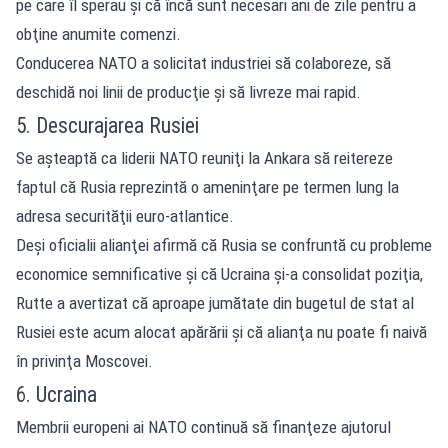
pe care îl sperau şi că încă sunt necesari ani de zile pentru a
obţine anumite comenzi.
Conducerea NATO a solicitat industriei să colaboreze, să
deschidă noi linii de producţie şi să livreze mai rapid.
5. Descurajarea Rusiei
Se aşteaptă ca liderii NATO reuniţi la Ankara să reitereze
faptul că Rusia reprezintă o ameninţare pe termen lung la
adresa securităţii euro-atlantice.
Deşi oficialii alianţei afirmă că Rusia se confruntă cu probleme
economice semnificative şi că Ucraina şi-a consolidat poziţia,
Rutte a avertizat că aproape jumătate din bugetul de stat al
Rusiei este acum alocat apărării şi că alianţa nu poate fi naivă
în privinţa Moscovei.
6. Ucraina
Membrii europeni ai NATO continuă să finanţeze ajutorul