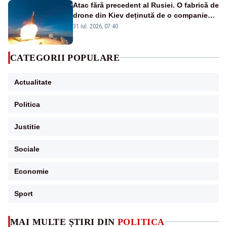
Atac fără precedent al Rusiei. O fabrică de
drone din Kiev deținută de o companie
americană, distrusă de o rachetă
31 iul. 2026, 07:40
rusească
CATEGORII POPULARE
Actualitate
Politica
Justitie
Sociale
Economie
Sport
MAI MULTE ȘTIRI DIN
POLITICA