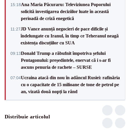
Ana Maria Păcuraru: Televiziunea Poporului
15:18
solicită investigarea deciziilor luate în această
perioadă de criză enegetică
JD Vance anunță negocieri de pace dificile și
11:27
îndelungate cu Iranul, în timp ce Teheranul neagă
existența discuțiilor cu SUA
Donald Trump a răbufnit împotriva șefului
09:13
Pentagonului: președintele, enervat că i s-ar fi
ascuns penuria de rachete – SURSE
Ucraina atacă din nou în adâncul Rusiei: rafinăria
07:04
cu o capacitate de 15 milioane de tone de petrol pe
an, vizată două nopți la rând
Distribuie articolul