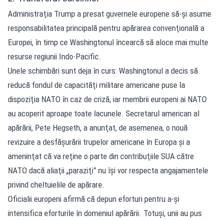
Administraţia Trump a presat guvernele europene să-şi asume
responsabilitatea principală pentru apărarea convenţională a
Europei, în timp ce Washingtonul încearcă să aloce mai multe
resurse regiunii Indo-Pacific.
Unele schimbări sunt deja în curs: Washingtonul a decis să
reducă fondul de capacităţi militare americane puse la
dispoziţia NATO în caz de criză, iar membrii europeni ai NATO
au acoperit aproape toate lacunele. Secretarul american al
apărării, Pete Hegseth, a anunţat, de asemenea, o nouă
revizuire a desfăşurării trupelor americane în Europa şi a
ameninţat că va reţine o parte din contribuţiile SUA către
NATO dacă aliaţii „paraziţi” nu îşi vor respecta angajamentele
privind cheltuielile de apărare.
Oficialii europeni afirmă că depun eforturi pentru a-şi
intensifica eforturile în domeniul apărării. Totuşi, unii au pus