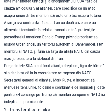
este menţinerea unităţii şi a angajamentului SUA faţă de
clauza articolului 5 al alianţei, care specifică că un atac
asupra unuia dintre membrii săi este un atac asupra tuturor.
Alianţa s-a confruntat în acest an cu două crize care au
alimentat tensiunile în relaţia transatlantică: pretenţiile
preşedintelui american Donald Trump privind proprietatea
asupra Groenlandei, un teritoriu autonom al Danemarcei, stat
membru al NATO, şi furia sa faţă de aliaţii NATO din cauza
reacţiei acestora la războiul din Iran.
Preşedintele SUA a calificat alianţa drept un „tigru de hârtie”
şi a declarat că ia în considerare retragerea din NATO.
Secretarul general al alianţei, Mark Rutte, a încercat să
atenueze tensiunile, folosind o combinaţie de linguşeli şi date
pentru a-l convinge pe Trump că membrii europeni ai NATO îşi
îndeplinesc promisiunile.
2. Transferul sarcinilor