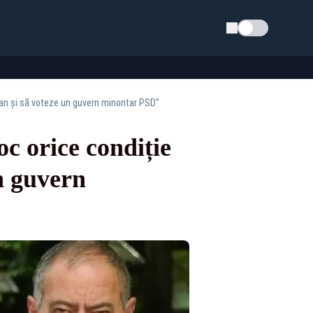
Schimba tema
an și să voteze un guvern minoritar PSD”
 orice condiție
n guvern