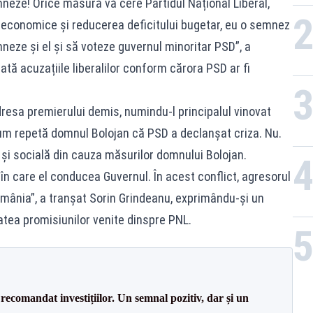
neze! Orice măsură vă cere Partidul Național Liberal,
e economice și reducerea deficitului bugetar, eu o semnez
mneze și el și să voteze guvernul minoritar PSD”, a
tă acuzațiile liberalilor conform cărora PSD ar fi
dresa premierului demis, numindu-l principalul vinovat
 cum repetă domnul Bolojan că PSD a declanșat criza. Nu.
și socială din cauza măsurilor domnului Bolojan.
 în care el conducea Guvernul. În acest conflict, agresorul
 România”, a tranșat Sorin Grindeanu, exprimându-și un
atea promisiunilor venite dinspre PNL.
recomandat investițiilor. Un semnal pozitiv, dar și un