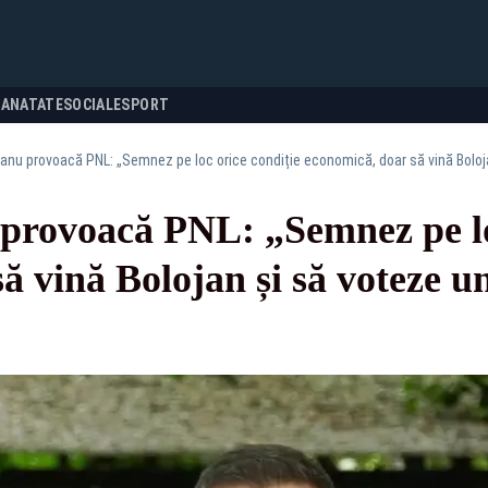
SANATATE
SOCIALE
SPORT
eanu provoacă PNL: „Semnez pe loc orice condiție economică, doar să vină Boloj
provoacă PNL: „Semnez pe loc
ă vină Bolojan și să voteze u