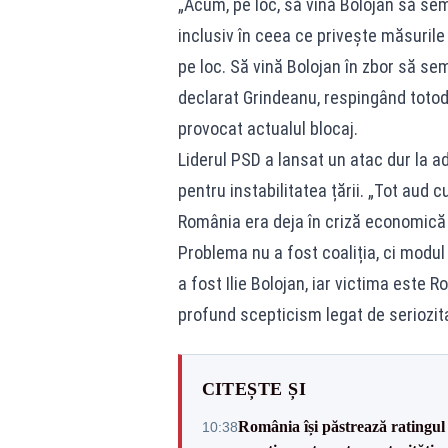
„Acum, pe loc, să vină Bolojan să sem
inclusiv în ceea ce privește măsuril
pe loc. Să vină Bolojan în zbor să se
declarat Grindeanu, respingând totoda
provocat actualul blocaj.
Liderul PSD a lansat un atac dur la a
pentru instabilitatea țării. „Tot aud
România era deja în criză economică 
Problema nu a fost coaliția, ci modul
a fost Ilie Bolojan, iar victima este
profund scepticism legat de seriozit
CITEȘTE ȘI
România își păstrează ratingul 
10:38