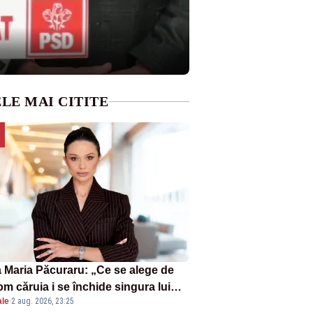
LE MAI CITITE
 Maria Păcuraru: „Ce se alege de
om căruia i se închide singura lui
ale
·
2 aug. 2026, 23:25
tiță?”