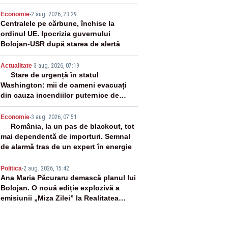
2
Economie
-
2 aug. 2026, 23:29
Centralele pe cărbune, închise la
ordinul UE. Ipocrizia guvernului
Bolojan-USR după starea de alertă
3
Actualitate
-
3 aug. 2026, 07:19
Stare de urgență în statul
Washington: mii de oameni evacuați
din cauza incendiilor puternice de
vegetație
4
Economie
-
3 aug. 2026, 07:51
România, la un pas de blackout, tot
mai dependentă de importuri. Semnal
de alarmă tras de un expert în energie
5
Politica
-
2 aug. 2026, 15:42
Ana Maria Păcuraru demască planul lui
Bolojan. O nouă ediție explozivă a
emisiunii „Miza Zilei” la Realitatea
PLUS