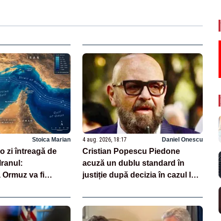
Stoica Marian
4 aug. 2026, 18:17
Daniel Onescu
 zi întreagă de
Cristian Popescu Piedone
Iranul:
acuză un dublu standard în
 Ormuz va fi
justiție după decizia în cazul lui
rte curând”
Dominic Fritz: „Pentru mine trei
ani interdicție, pentru el o
reducere de 10%”