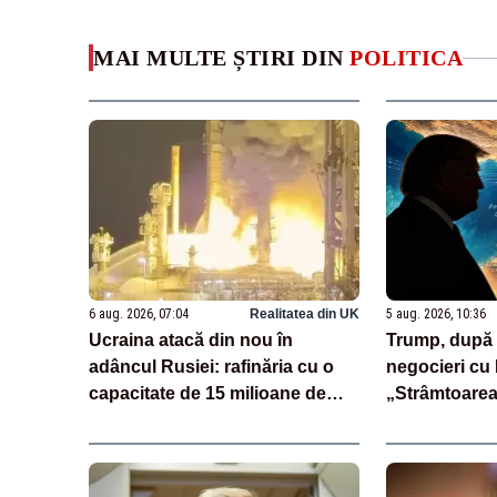
MAI MULTE ȘTIRI DIN
POLITICA
6 aug. 2026, 07:04
Realitatea din UK
5 aug. 2026, 10:36
Ucraina atacă din nou în
Trump, după o
adâncul Rusiei: rafinăria cu o
negocieri cu 
capacitate de 15 milioane de
„Strâmtoarea
tone de petrol pe an, vizată
deschisă foa
două nopți la rând