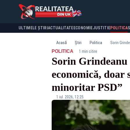
ULTIMELE ȘTIRI
ACTUALITATE
ECONOMIE
JUSTITIE
POLITICA
Acasă
Știri
Politica
Sorin Grind
·
POLITICA
1 min citire
Sorin Grindeanu 
economică, doar s
minoritar PSD”
1 iul. 2026, 12:25