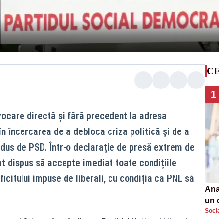
CE
1
vocare directă și fără precedent la adresa
 în încercarea de a debloca criza politică și de a
ndus de PSD. Într-o declarație de presă extrem de
at dispus să accepte imediat toate condițiile
icitului impuse de liberali, cu condiția ca PNL să
Ana
un 
Soci
por