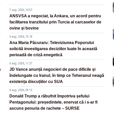
7 aug. 2026, 10:57
ANSVSA a negociat, la Ankara, un acord pentru
facilitarea tranzitului prin Turcia al carcaselor de
ovine și bovine
6 aug. 2026, 15:18
Ana Maria Păcuraru: Televiziunea Poporului
solicită investigarea deciziilor luate în această
perioadă de criză enegetică
6 aug. 2026, 11:27
n
JD Vance anunță negocieri de pace dificile și
îndelungate cu Iranul, în timp ce Teheranul neagă
existența discuțiilor cu SUA
6 aug. 2026, 09:13
Donald Trump a răbufnit împotriva șefului
Pentagonului: președintele, enervat că i s-ar fi
ascuns penuria de rachete – SURSE