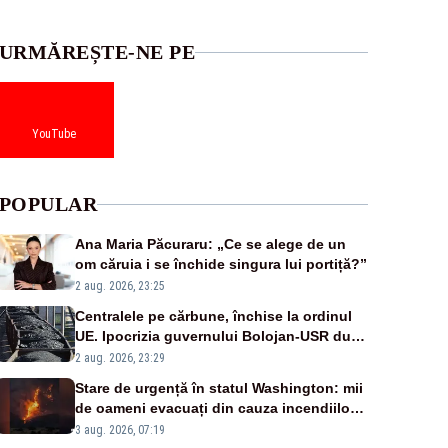
URMĂREȘTE-NE PE
YouTube
POPULAR
Ana Maria Păcuraru: „Ce se alege de un
om căruia i se închide singura lui portiță?”
2 aug. 2026, 23:25
Centralele pe cărbune, închise la ordinul
UE. Ipocrizia guvernului Bolojan-USR după
starea de alertă
2 aug. 2026, 23:29
Stare de urgență în statul Washington: mii
de oameni evacuați din cauza incendiilor
puternice de vegetație
3 aug. 2026, 07:19