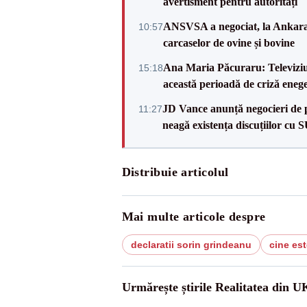
avertisment pentru autorități
ANSVSA a negociat, la Ankara, 
10:57
carcaselor de ovine și bovine
Ana Maria Păcuraru: Televiziune
15:18
această perioadă de criză enege
JD Vance anunță negocieri de pa
11:27
neagă existența discuțiilor cu 
Distribuie articolul
Mai multe articole despre
declaratii sorin grindeanu
cine es
Urmărește știrile Realitatea din U