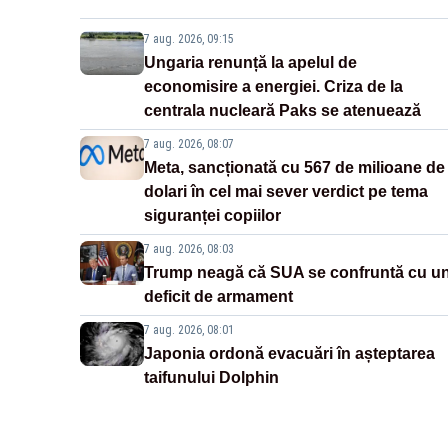
7 aug. 2026, 09:15
Ungaria renunță la apelul de
economisire a energiei. Criza de la
centrala nucleară Paks se atenuează
7 aug. 2026, 08:07
Meta, sancționată cu 567 de milioane de
dolari în cel mai sever verdict pe tema
siguranței copiilor
7 aug. 2026, 08:03
Trump neagă că SUA se confruntă cu u
deficit de armament
7 aug. 2026, 08:01
Japonia ordonă evacuări în așteptarea
taifunului Dolphin