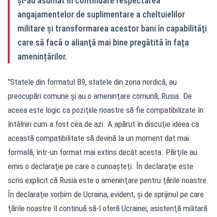
și-au asumat în continuare respectarea
angajamentelor de suplimentare a cheltuielilor
militare și transformarea acestor bani în capabilităţi
care să facă o alianţă mai bine pregătită în fața
amenințărilor.
"Statele din formatul B9, statele din zona nordică, au
preocupări comune şi au o ameninţare comună, Rusia. De
aceea este logic ca poziţiile noastre să fie compatibilizate în
întâlniri cum a fost cea de azi. A apărut în discuţie ideea ca
această compatibilitate să devină la un moment dat mai
formală, într-un format mai extins decât acesta. Părţile au
emis o declaraţie pe care o cunoaşteţi. În declaraţie este
scris explicit că Rusia este o ameninţare pentru ţările noastre.
În declaraţie vorbim de Ucraina, evident, şi de sprijinul pe care
ţările noastre îl continuă să-l oferă Ucrainei, asistenţă militară