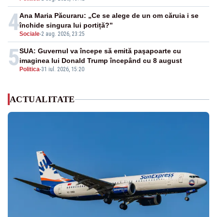
4
Ana Maria Păcuraru: „Ce se alege de un om căruia i se
închide singura lui portiță?”
Sociale
-
2 aug. 2026, 23:25
5
SUA: Guvernul va începe să emită paşapoarte cu
imaginea lui Donald Trump începând cu 8 august
Politica
-
31 iul. 2026, 15:20
ACTUALITATE