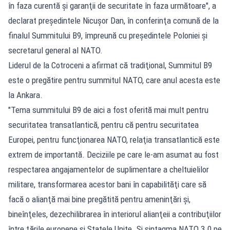
în faza curentă şi garanţii de securitate în faza următoare", a
declarat preşedintele Nicuşor Dan, în conferinţa comună de la
finalul Summitului B9, împreună cu preşedintele Poloniei şi
secretarul general al NATO.
Liderul de la Cotroceni a afirmat că tradiţional, Summitul B9
este o pregătire pentru summitul NATO, care anul acesta este
la Ankara.
"Tema summitului B9 de aici a fost oferită mai mult pentru
securitatea transatlantică, pentru că pentru securitatea
Europei, pentru funcţionarea NATO, relaţia transatlantică este
extrem de importantă. Deciziile pe care le-am asumat au fost
respectarea angajamentelor de suplimentare a cheltuielilor
militare, transformarea acestor bani în capabilităţi care să
facă o alianţă mai bine pregătită pentru ameninţări şi,
bineînţeles, dezechilibrarea în interiorul alianţeii a contribuţiilor
între ţările europene şi Statele Unite. Şi sintagma NATO 3.0 pe