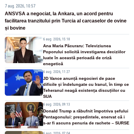
7 aug. 2026, 10:57
ANSVSA a negociat, la Ankara, un acord pentru
facilitarea tranzitului prin Turcia al carcaselor de ovine
și bovine
6 aug. 2026, 15:18
Ana Maria Păcuraru: Televiziunea
Poporului solicită investigarea deciziilor
luate în această perioadă de criză
enegetică
6 aug. 2026, 11:27
JD Vance anunță negocieri de pace
dificile și îndelungate cu Iranul, în timp ce
Teheranul neagă existența discuțiilor cu
SUA
6 aug. 2026, 09:13
Donald Trump a răbufnit împotriva șefului
Pentagonului: președintele, enervat că i
s-ar fi ascuns penuria de rachete – SURSE
6 aug. 2026, 07:04