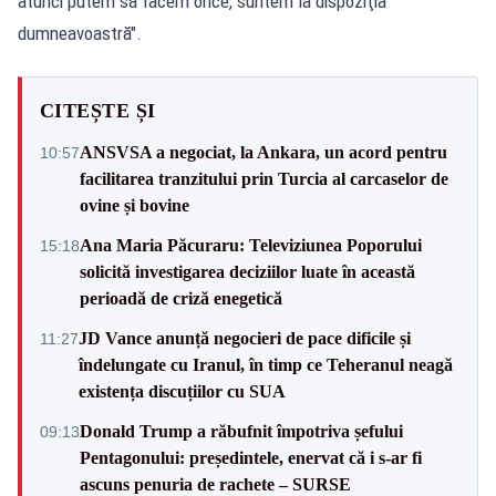
atunci putem să facem orice, suntem la dispoziţia
dumneavoastră".
CITEȘTE ȘI
ANSVSA a negociat, la Ankara, un acord pentru
10:57
facilitarea tranzitului prin Turcia al carcaselor de
ovine și bovine
Ana Maria Păcuraru: Televiziunea Poporului
15:18
solicită investigarea deciziilor luate în această
perioadă de criză enegetică
JD Vance anunță negocieri de pace dificile și
11:27
îndelungate cu Iranul, în timp ce Teheranul neagă
existența discuțiilor cu SUA
Donald Trump a răbufnit împotriva șefului
09:13
Pentagonului: președintele, enervat că i s-ar fi
ascuns penuria de rachete – SURSE