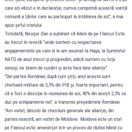
care aţi văzut-o în declaraţie, cumva comprimă această voinţă
comună a ţărilor care au participat la întâlnirea de azi", a mai
spus şeful statului.
Totodată, Nicușor Dan a subliniat că liderii de pe Flancul Estic
au trecut în revistă ”unde suntem cu respectarea
angajamentelor pe care ni le-am asumat la Haga, la Summitul
NATO de anul trecut şi progresăm, adică suntem cu toţii
serioşi, ne ţinem de cuvânt şi asta face bine alianţe”.
"Din partea României, după cum ştiţi, anul acesta sunt
cheltuieli militare de 2,5% din PIB şi, foarte important, pentru
că a fost o discuţie în reuniunea de azi, 40% din aceşti 2,5% se
duc pe echipamente noi", a transmis preşedintele României.
"Am vorbit, dincolo de chestiuni generale ale alianţei, din
partea noastră, am vorbit de Moldova. Moldova este un stat
pe Flancul estic ameninţat într-un proces de război hibrid cu