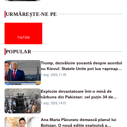
URMĂREȘTE-NE PE
YouTube
POPULAR
Trump, dezvăluire șocantă despre acordul
cu Kievul: Statele Unite pot lua «aproape
tot ce vor» din minele Ucrainei”
1 aug. 2026, 11:09
Explozie devastatoare într-o mină de
cărbune din Pakistan: cel puțin 34 de
morți - VIDEO
1 aug. 2026, 14:01
Ana Maria Păcuraru demască planul lui
Bolojan. O nouă ediție explozivă a