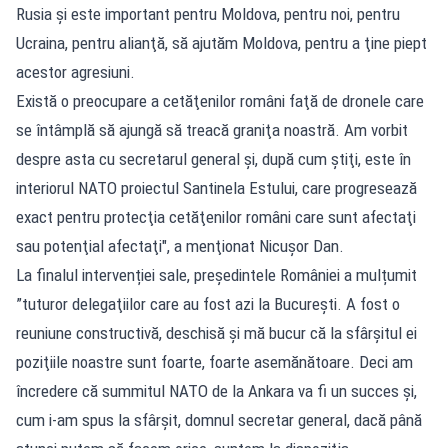
Rusia şi este important pentru Moldova, pentru noi, pentru
Ucraina, pentru alianţă, să ajutăm Moldova, pentru a ţine piept
acestor agresiuni.
Există o preocupare a cetăţenilor români faţă de dronele care
se întâmplă să ajungă să treacă graniţa noastră. Am vorbit
despre asta cu secretarul general şi, după cum ştiţi, este în
interiorul NATO proiectul Santinela Estului, care progresează
exact pentru protecţia cetăţenilor români care sunt afectaţi
sau potenţial afectaţi", a menţionat Nicuşor Dan.
La finalul intervenției sale, președintele României a mulțumit
”tuturor delegaţiilor care au fost azi la Bucureşti. A fost o
reuniune constructivă, deschisă şi mă bucur că la sfârşitul ei
poziţiile noastre sunt foarte, foarte asemănătoare. Deci am
încredere că summitul NATO de la Ankara va fi un succes şi,
cum i-am spus la sfârşit, domnul secretar general, dacă până