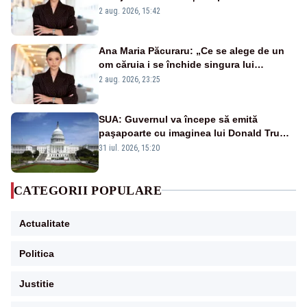
emisiunii „Miza Zilei” la Realitatea PLUS
2 aug. 2026, 15:42
Ana Maria Păcuraru: „Ce se alege de un
om căruia i se închide singura lui
portiță?”
2 aug. 2026, 23:25
SUA: Guvernul va începe să emită
paşapoarte cu imaginea lui Donald Trump
începând cu 8 august
31 iul. 2026, 15:20
CATEGORII POPULARE
Actualitate
Politica
Justitie