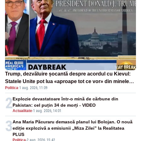
Trump, dezvăluire șocantă despre acordul cu Kievul:
Statele Unite pot lua «aproape tot ce vor» din minele
Politica
·
1 aug. 2026, 11:09
Ucrainei”
2
Explozie devastatoare într-o mină de cărbune din
Pakistan: cel puțin 34 de morți - VIDEO
Actualitate
-
1 aug. 2026, 14:01
3
Ana Maria Păcuraru demască planul lui Bolojan. O nouă
ediție explozivă a emisiunii „Miza Zilei” la Realitatea
PLUS
Politica
-
2 aug. 2026, 15:42