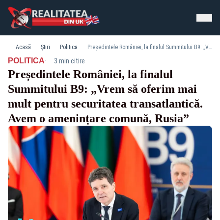
Acasă
Știri
Politica
Președintele României, la finalul Summitului B9: „Vrem să oferim mai mult pentru securitatea transatlantică. Avem o amenințare comună, Rusia”
·
POLITICA
3 min citire
Președintele României, la finalul
Summitului B9: „Vrem să oferim mai
mult pentru securitatea transatlantică.
Avem o amenințare comună, Rusia”