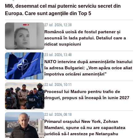
MI6, desemnat cel mai puternic serviciu secret din
Europa. Care sunt agenţiile din Top 5
27 iul. 2026, 12:38
Româncă ucisă de fostul partener și
ascunsă în lada patului. Detaliul care a
ridicat suspiciuni
23 iul. 2026, 13:48
NATO intervine după amenințările Iranului
la adresa Bulgariei: „Vom apăra orice aliat
împotriva oricărei amenințări”
22 iul. 2026, 10:11
Procesul lui Maduro pentru trafic de
droguri, propus să înceapă în iunie 2027
22 iul. 2026, 08:18
Primarul oraşului New York, Zohran
Mamdani, spune că nu are capacitatea
juridică să-l aresteze pe Netanyahu