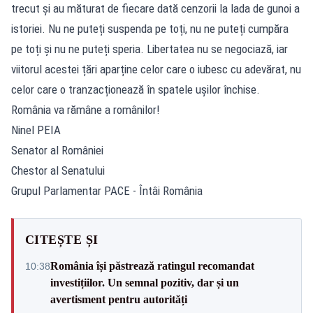
trecut și au măturat de fiecare dată cenzorii la lada de gunoi a
istoriei. Nu ne puteți suspenda pe toți, nu ne puteți cumpăra
pe toți și nu ne puteți speria. Libertatea nu se negociază, iar
viitorul acestei țări aparține celor care o iubesc cu adevărat, nu
celor care o tranzacționează în spatele ușilor închise.
România va rămâne a românilor!
Ninel PEIA
Senator al României
Chestor al Senatului
Grupul Parlamentar PACE - Întâi România
CITEȘTE ȘI
România își păstrează ratingul recomandat
10:38
investițiilor. Un semnal pozitiv, dar și un
avertisment pentru autorități