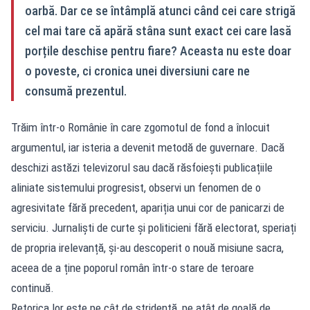
oarbă. Dar ce se întâmplă atunci când cei care strigă
cel mai tare că apără stâna sunt exact cei care lasă
porțile deschise pentru fiare? Aceasta nu este doar
o poveste, ci cronica unei diversiuni care ne
consumă prezentul.
Trăim într-o Românie în care zgomotul de fond a înlocuit
argumentul, iar isteria a devenit metodă de guvernare. Dacă
deschizi astăzi televizorul sau dacă răsfoiești publicațiile
aliniate sistemului progresist, observi un fenomen de o
agresivitate fără precedent, apariția unui cor de panicarzi de
serviciu. Jurnaliști de curte și politicieni fără electorat, speriați
de propria irelevanță, și-au descoperit o nouă misiune sacra,
aceea de a ține poporul român într-o stare de teroare
continuă.
Retorica lor este pe cât de stridentă, pe atât de goală de