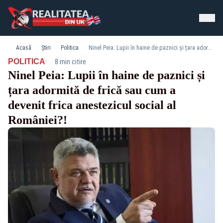
Acasă
Știri
Politica
Ninel Peia: Lupii în haine de paznici și țara adormită de frică sau cum a devenit frica anestezicul social al României?!
·
POLITICA
8 min citire
Ninel Peia: Lupii în haine de paznici și
țara adormită de frică sau cum a
devenit frica anestezicul social al
României?!