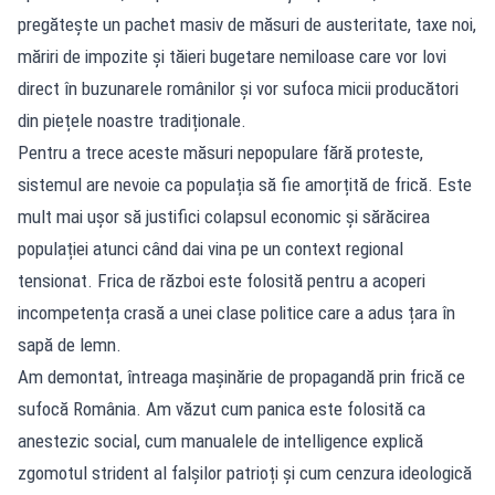
pregătește un pachet masiv de măsuri de austeritate, taxe noi,
măriri de impozite și tăieri bugetare nemiloase care vor lovi
direct în buzunarele românilor și vor sufoca micii producători
din piețele noastre tradiționale.
Pentru a trece aceste măsuri nepopulare fără proteste,
sistemul are nevoie ca populația să fie amorțită de frică. Este
mult mai ușor să justifici colapsul economic și sărăcirea
populației atunci când dai vina pe un context regional
tensionat. Frica de război este folosită pentru a acoperi
incompetența crasă a unei clase politice care a adus țara în
sapă de lemn.
Am demontat, întreaga mașinărie de propagandă prin frică ce
sufocă România. Am văzut cum panica este folosită ca
anestezic social, cum manualele de intelligence explică
zgomotul strident al falșilor patrioți și cum cenzura ideologică