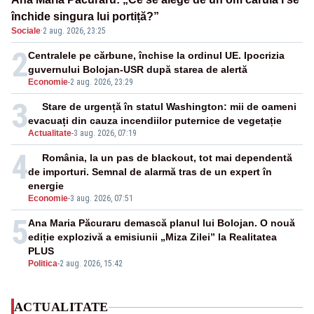
închide singura lui portiță?”
Sociale
·
2 aug. 2026, 23:25
2
Centralele pe cărbune, închise la ordinul UE. Ipocrizia
guvernului Bolojan-USR după starea de alertă
Economie
-
2 aug. 2026, 23:29
3
Stare de urgență în statul Washington: mii de oameni
evacuați din cauza incendiilor puternice de vegetație
Actualitate
-
3 aug. 2026, 07:19
4
România, la un pas de blackout, tot mai dependentă
de importuri. Semnal de alarmă tras de un expert în
energie
Economie
-
3 aug. 2026, 07:51
5
Ana Maria Păcuraru demască planul lui Bolojan. O nouă
ediție explozivă a emisiunii „Miza Zilei” la Realitatea
PLUS
Politica
-
2 aug. 2026, 15:42
ACTUALITATE