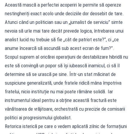
Această mască a perfectei acoperiri le permite să opereze
nestingheriți exact acolo unde deciziile dor deosebit de tare.
Atunci când un politician sau un „jurnalist de serviciu” simte
nevoia să urle mai tare decât prevede logica, întrebarea unui
analist lucid nu trebuie să fie „cât de patriot este?”, ci „ce
anume încearcă să ascundă sub acest ecran de fum?”.
Scopul suprem al oricărei operațiuni de destabilizare hibridă nu
este să convingă un popor să își iubească inamicul, ci să îl
determine să se urască pe sine. Într-un stat măcinat de
suspiciune generalizată, unde fratele ridică mâna împotriva
fratelui, nicio instituție nu mai poate rămâne solidă. Iar
instrumentul ideal pentru a obține această fractură este
vânătoarea de vrăjitoare, orchestrată cu precizie de comisarii
politici ai progresismului globalist.
Retorica isterică pe care o vedem aplicată zilnic de formațiuni