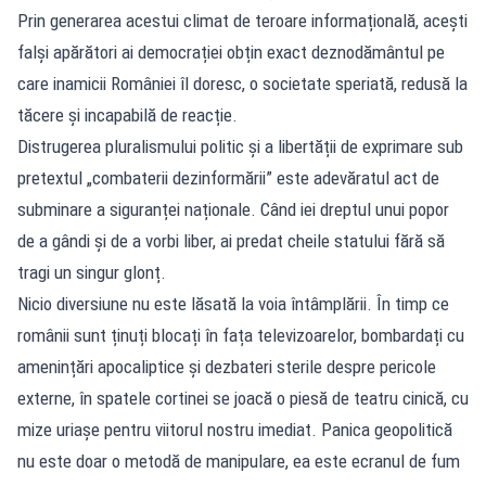
Prin generarea acestui climat de teroare informațională, acești
falși apărători ai democrației obțin exact deznodământul pe
care inamicii României îl doresc, o societate speriată, redusă la
tăcere și incapabilă de reacție.
Distrugerea pluralismului politic și a libertății de exprimare sub
pretextul „combaterii dezinformării” este adevăratul act de
subminare a siguranței naționale. Când iei dreptul unui popor
de a gândi și de a vorbi liber, ai predat cheile statului fără să
tragi un singur glonț.
Nicio diversiune nu este lăsată la voia întâmplării. În timp ce
românii sunt ținuți blocați în fața televizoarelor, bombardați cu
amenințări apocaliptice și dezbateri sterile despre pericole
externe, în spatele cortinei se joacă o piesă de teatru cinică, cu
mize uriașe pentru viitorul nostru imediat. Panica geopolitică
nu este doar o metodă de manipulare, ea este ecranul de fum