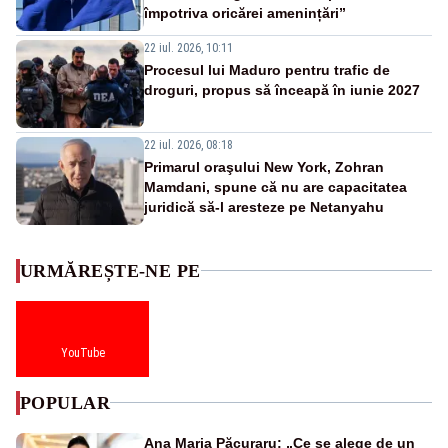
împotriva oricărei amenințări”
22 iul. 2026, 10:11
Procesul lui Maduro pentru trafic de
droguri, propus să înceapă în iunie 2027
22 iul. 2026, 08:18
Primarul oraşului New York, Zohran
Mamdani, spune că nu are capacitatea
juridică să-l aresteze pe Netanyahu
URMĂREȘTE-NE PE
YouTube
POPULAR
Ana Maria Păcuraru: „Ce se alege de un