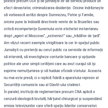
politice precum USR și de jurnaliștii lor de serviciu produce un
efect devastator, criminalizarea disidenței. Oricine îndrăznește
să vorbească astăzi despre Dumnezeu, Patrie și Familie,
oricine pune la îndoială directivele venite de la Bruxelles sau
critică incompetența Guvernului este etichetat instantaneu
drept „agent al Moscovei”, „extremist” sau „trădător de țară”.
Am văzut recent exemple strigătoare la cer în spațiul public.
Jurnaliști cu pretenții au cerut public ca serviciile de informații
să intervină, să investigheze conturile bancare și opțiunile
politice ale unor simpli cetățeni care au avut curajul să își
exprime nemulțumirea și să huiduie oficialii statului. Aceasta
nu mai este presă, ci o replică fidelă a aparatului represiv al
Securității comuniste sau al Glavlit-ului stalinist.
În paralel, instituții de reglementare precum CNA aplică o
cenzură ideologică brutală, hărțuind chirurgical și suspendând
emisia televiziunilor care oferă spațiu liderilor conservatori.