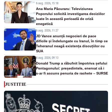
6 aug. 2026, 15:18
Ana Maria Păcuraru: Televiziunea
Poporului solicită investigarea deciziilor
luate în această perioadă de criză
enegetică
6 aug. 2026, 11:27
JD Vance anunță negocieri de pace
dificile și îndelungate cu Iranul, în timp ce
Teheranul neagă existența discuțiilor cu
SUA
6 aug. 2026, 09:13
Donald Trump a răbufnit împotriva șefului
Pentagonului: președintele, enervat că i
s-ar fi ascuns penuria de rachete – SURSE
JUSTITIE