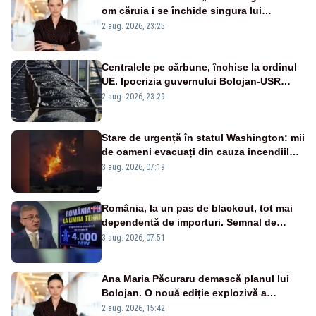
om căruia i se închide singura lui
portiță?”
2 aug. 2026, 23:25
Centralele pe cărbune, închise la ordinul
UE. Ipocrizia guvernului Bolojan-USR
după starea de alertă
2 aug. 2026, 23:29
Stare de urgență în statul Washington: mii
de oameni evacuați din cauza incendiilor
puternice de vegetație
3 aug. 2026, 07:19
România, la un pas de blackout, tot mai
dependentă de importuri. Semnal de
alarmă tras de un expert în energie
3 aug. 2026, 07:51
Ana Maria Păcuraru demască planul lui
Bolojan. O nouă ediție explozivă a
emisiunii „Miza Zilei” la Realitatea PLUS
2 aug. 2026, 15:42