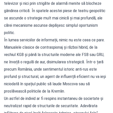
televizor și nici prin strigăte de alarmă menite să blocheze
gândirea critică. În spatele acestei piese de teatru geopolitic
se ascunde o strategie mult mai cinică și mai profundă, ale
cărei mecanisme ascunse depășesc simplul oportunism
politic.
În lumea serviciilor de informații, nimic nu este ceea ce pare.
Manualele clasice de contraspionaj și război hibrid, de la
vechiul KGB și până la structurile moderne ale FSB sau GRU,
ne învață o regulă de aur, disimularea strategică. Într-o țară
precum România, unde sentimentul istoric anti-rus este
profund și structural, un agent de influență eficient nu va ieși
niciodată în spațiul public să laude Moscova sau să
proslăvească politicile de la Kremlin.
Un astfel de individ ar fi respins instantaneu de societate și
neutralizat rapid de structurile de securitate. Adevărata
infiltrare de nivel înalt folosește tehnica „steagului fals”.