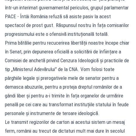
într-un interimat guvernamental periculos, grupul parlamentar
PACE - Întâi România refuză să asiste pasiv la acest
spectacol de prost gust. Răspunsul nostru în fața comisarilor
progresismului este o ofensivă instituțională totală.
Prima bătălie pentru recucerirea libertății noastre începe chiar
în Senat, prin depunerea oficială a solicitării de înființare a
Comisiei de anchetă privind Cenzura Ideologică și practicile de
tip „Ministerul Adevărului” de la CNA. Vom folosi toate
pârghiile legale și prerogativele mele de senator pentru a
demasca abuzurile, pentru a proteja dreptul românilor de a
gândi liber și pentru a-i trimite în fața organelor de urmărire
penală pe cei care au transformat instituțiile statului în feude
personale și instrumente de teroare ideologică.
Le transmit regizorilor de carton ai acestui sistem un mesaj
ferm, românii au trecut de dictaturi mult mai dure în secolul