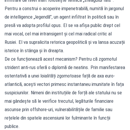
Pentru a construi o acoperire impenetrabilă, numită în jargonul
de intelligence „legendă”, un agent infiltrat în politică sau în
presă va adopta profilul opus. El se va afișa public drept cel
mai vocal, cel mai intransigent și cel mai radical critic al
Rusiei. El va supralicita retorica geopolitică și va lansa acuzații
isterice în stânga și în dreapta.
De ce funcționează acest mecanism? Pentru că zgomotul
strident anti-rus oferă o diplomă de neatins. Prin manifestarea
ostentativă a unei loialități zgomotoase față de axa euro-
atlantică, acești vectori primesc instantaneu imunitate în fața
suspiciunilor. Nimeni din instituțiile de forță ale statului nu se
mai gândește să le verifice trecutul, legăturile financiare
ascunse prin offshore-uri, vulnerabilitățile de familie sau
rețelele din spatele ascensiunii lor fulminante în funcții
publice.