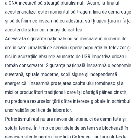
a CNA încearcă să șteargă pluralismul. Acum, la finalul
acestei analize, este momentul să tragem linia de demarcație
și să definim ce înseamnă cu adevărat să îți aperi țara în fața
acestei dictaturi cu mănuși de catifea.
Adevărata siguranță națională nu se măsoară în numărul de
ore în care jurnaliștii de serviciu sperie populația la televizor și
nici în acuzațiile absurde aruncate de USR împotriva oricărui
român conservator. Siguranța națională înseamnă o economie
suverană, spitale moderne, școli sigure și independență
energetică. Înseamnă protejarea capitalului românesc și a
micilor producători tradiționali care își câștigă pâinea cinstit,
nu predarea resurselor țării către interese globale în schimbul
unor validări politice de laborator.
Patriotismul real nu are nevoie de isterie, ci de demnitate și
soluții ferme. În timp ce partidele de sistem se blochează în
negocieri sterile pentru funcții la Cotroceni, iar țara plutește