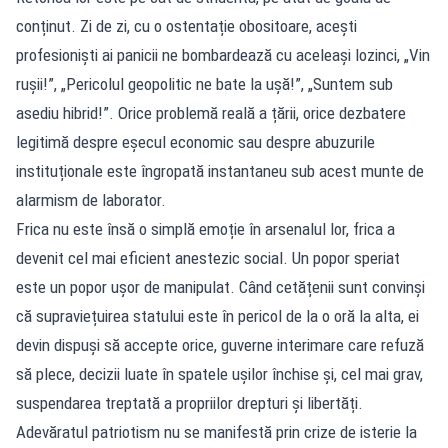
conținut. Zi de zi, cu o ostentație obositoare, acești
profesioniști ai panicii ne bombardează cu aceleași lozinci, „Vin
rușii!”, „Pericolul geopolitic ne bate la ușă!”, „Suntem sub
asediu hibrid!”. Orice problemă reală a țării, orice dezbatere
legitimă despre eșecul economic sau despre abuzurile
instituționale este îngropată instantaneu sub acest munte de
alarmism de laborator.
Frica nu este însă o simplă emoție în arsenalul lor, frica a
devenit cel mai eficient anestezic social. Un popor speriat
este un popor ușor de manipulat. Când cetățenii sunt convinși
că supraviețuirea statului este în pericol de la o oră la alta, ei
devin dispuși să accepte orice, guverne interimare care refuză
să plece, decizii luate în spatele ușilor închise și, cel mai grav,
suspendarea treptată a propriilor drepturi și libertăți.
Adevăratul patriotism nu se manifestă prin crize de isterie la