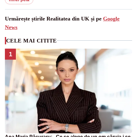
Urmărește știrile Realitatea din UK și pe
Google
News
CELE MAI CITITE
1
Ana Maria Păcuraru: „Ce se alege de un om căruia i se