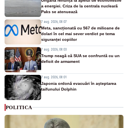
Ungaria renunță la apelul de economisire
a energiei. Criza de la centrala nucleară
Paks se atenuează
7 aug. 2026, 08:07
Meta, sancționată cu 567 de milioane de
dolari în cel mai sever verdict pe tema
siguranței copiilor
7 aug. 2026, 08:03
Trump neagă că SUA se confruntă cu un
deficit de armament
7 aug. 2026, 08:01
Japonia ordonă evacuări în așteptarea
taifunului Dolphin
POLITICA