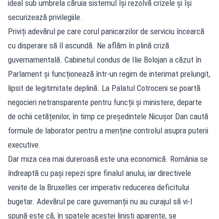
ideal sub umbrela căruia sistemul își rezolvă crizele și își
securizează privilegiile.
Priviți adevărul pe care corul panicarzilor de serviciu încearcă
cu disperare să îl ascundă. Ne aflăm în plină criză
guvernamentală. Cabinetul condus de Ilie Bolojan a căzut în
Parlament și funcționează într-un regim de interimat prelungit,
lipsit de legitimitate deplină. La Palatul Cotroceni se poartă
negocieri netransparente pentru funcții și ministere, departe
de ochii cetățenilor, în timp ce președintele Nicușor Dan caută
formule de laborator pentru a menține controlul asupra puterii
executive.
Dar miza cea mai dureroasă este una economică. România se
îndreaptă cu pași repezi spre finalul anului, iar directivele
venite de la Bruxelles cer imperativ reducerea deficitului
bugetar. Adevărul pe care guvernanții nu au curajul să vi-l
spună este că, în spatele acestei liniști aparente, se