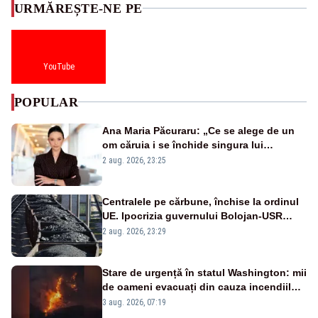
URMĂREȘTE-NE PE
YouTube
POPULAR
Ana Maria Păcuraru: „Ce se alege de un
om căruia i se închide singura lui
portiță?”
2 aug. 2026, 23:25
Centralele pe cărbune, închise la ordinul
UE. Ipocrizia guvernului Bolojan-USR
după starea de alertă
2 aug. 2026, 23:29
Stare de urgență în statul Washington: mii
de oameni evacuați din cauza incendiilor
puternice de vegetație
3 aug. 2026, 07:19