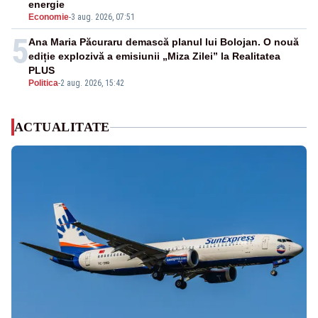
energie
Economie
-
3 aug. 2026, 07:51
5
Ana Maria Păcuraru demască planul lui Bolojan. O nouă
ediție explozivă a emisiunii „Miza Zilei” la Realitatea
PLUS
Politica
-
2 aug. 2026, 15:42
ACTUALITATE