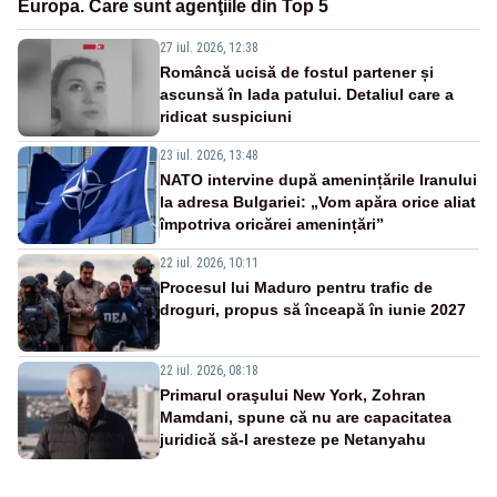
Europa. Care sunt agenţiile din Top 5
27 iul. 2026, 12:38
Româncă ucisă de fostul partener și
ascunsă în lada patului. Detaliul care a
ridicat suspiciuni
23 iul. 2026, 13:48
NATO intervine după amenințările Iranului
la adresa Bulgariei: „Vom apăra orice aliat
împotriva oricărei amenințări”
22 iul. 2026, 10:11
Procesul lui Maduro pentru trafic de
droguri, propus să înceapă în iunie 2027
22 iul. 2026, 08:18
Primarul oraşului New York, Zohran
Mamdani, spune că nu are capacitatea
juridică să-l aresteze pe Netanyahu