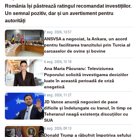
România își păstrează ratingul recomandat investițiilor.
Un semnal pozitiv, dar și un avertisment pentru
autorități
7 aug. 2026, 10:57
ANSVSA a negociat, la Ankara, un acord
pentru facilitarea tranzitului prin Turcia al
carcaselor de ovine și bovine
6 aug. 2026, 15:18
Ana Maria Păcuraru: Televiziunea
Poporului solicită investigarea deciziilor
luate în această perioadă de criză
enegetică
6 aug. 2026, 11:27
JD Vance anunță negocieri de pace
dificile și îndelungate cu Iranul, în timp ce
Teheranul neagă existența discuțiilor cu
SUA
6 aug. 2026, 09:13
Donald Trump a răbufnit împotriva șefului