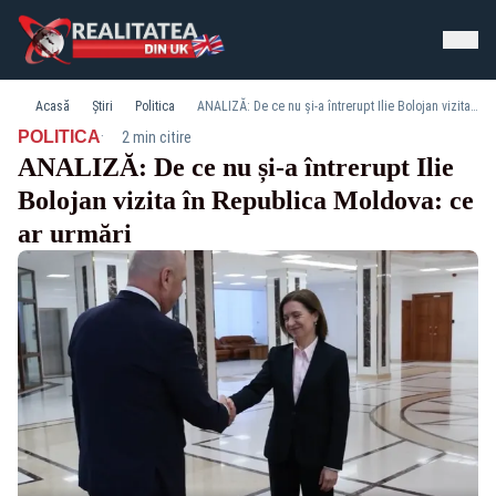
Acasă
Știri
Politica
ANALIZĂ: De ce nu și-a întrerupt Ilie Bolojan vizita în Republica Moldova: ce ar urmări
·
POLITICA
2 min citire
ANALIZĂ: De ce nu și-a întrerupt Ilie
Bolojan vizita în Republica Moldova: ce
ar urmări