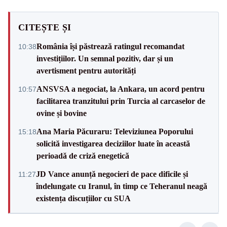
CITEȘTE ȘI
România își păstrează ratingul recomandat
10:38
investițiilor. Un semnal pozitiv, dar și un
avertisment pentru autorități
ANSVSA a negociat, la Ankara, un acord pentru
10:57
facilitarea tranzitului prin Turcia al carcaselor de
ovine și bovine
Ana Maria Păcuraru: Televiziunea Poporului
15:18
solicită investigarea deciziilor luate în această
perioadă de criză enegetică
JD Vance anunță negocieri de pace dificile și
11:27
îndelungate cu Iranul, în timp ce Teheranul neagă
existența discuțiilor cu SUA