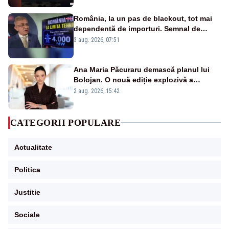
România, la un pas de blackout, tot mai
dependentă de importuri. Semnal de
alarmă tras de un expert în energie
3 aug. 2026, 07:51
Ana Maria Păcuraru demască planul lui
Bolojan. O nouă ediție explozivă a
emisiunii „Miza Zilei” la Realitatea PLUS
2 aug. 2026, 15:42
CATEGORII POPULARE
Actualitate
Politica
Justitie
Sociale