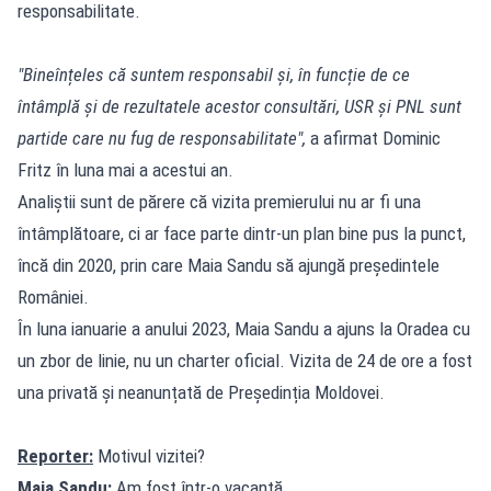
responsabilitate.
"Bineînțeles că suntem responsabil și, în funcție de ce
întâmplă și de rezultatele acestor consultări, USR și PNL sunt
partide care nu fug de responsabilitate",
a afirmat Dominic
Fritz în luna mai a acestui an.
Analiștii sunt de părere că vizita premierului nu ar fi una
întâmplătoare, ci ar face parte dintr-un plan bine pus la punct,
încă din 2020, prin care Maia Sandu să ajungă președintele
României.
În luna ianuarie a anului 2023, Maia Sandu a ajuns la Oradea cu
un zbor de linie, nu un charter oficial. Vizita de 24 de ore a fost
una privată și neanunțată de Președinția Moldovei.
Reporter:
Motivul vizitei?
Maia Sandu:
Am fost într-o vacanță.