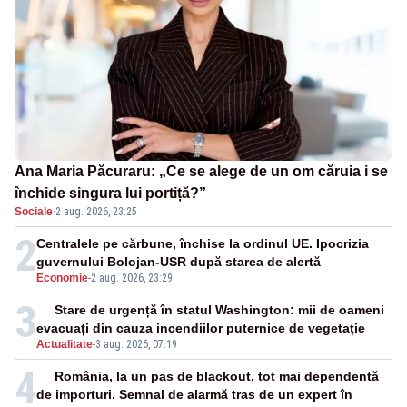
Ana Maria Păcuraru: „Ce se alege de un om căruia i se
închide singura lui portiță?”
Sociale
·
2 aug. 2026, 23:25
2
Centralele pe cărbune, închise la ordinul UE. Ipocrizia
guvernului Bolojan-USR după starea de alertă
Economie
-
2 aug. 2026, 23:29
3
Stare de urgență în statul Washington: mii de oameni
evacuați din cauza incendiilor puternice de vegetație
Actualitate
-
3 aug. 2026, 07:19
4
România, la un pas de blackout, tot mai dependentă
de importuri. Semnal de alarmă tras de un expert în