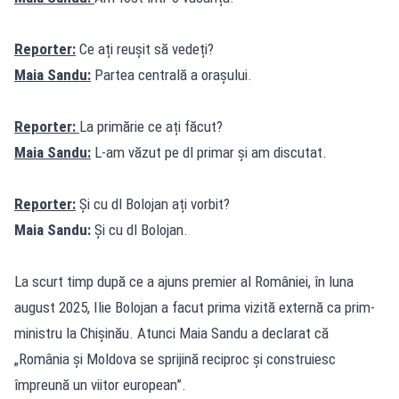
Reporter:
Ce ați reușit să vedeți?
Maia Sandu:
Partea centrală a orașului.
Reporter:
La primărie ce ați făcut?
Maia Sandu:
L-am văzut pe dl primar și am discutat.
Reporter:
Și cu dl Bolojan ați vorbit?
Maia Sandu:
Și cu dl Bolojan.
La scurt timp după ce a ajuns premier al României, în luna
august 2025, Ilie Bolojan a facut prima vizită externă ca prim-
ministru la Chișinău. Atunci Maia Sandu a declarat că
„România și Moldova se sprijină reciproc și construiesc
împreună un viitor european”.