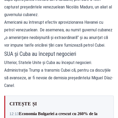
capturat președintele venezuelean Nicolás Maduro, un aliat al
guvernului cubanez.
Americanii au întrerupt efectiv aprovizionarea Havanei cu
petrol venezuelean. De asemenea, au numit guvernul cubanez
„o amenințare neobișnuită și extraordinară” și au anunțat că
vor impune tarife oricărei țări care furnizează petrol Cubei.
SUA și Cuba au început negocieri
Ulterior, Statele Unite și Cuba au început negocieri.
Administrația Trump a transmis Cubei că, pentru ca discuțiile
să avanseze, ar fi nevoie de demisia președintelui Miguel Díaz-
Canel.
CITEȘTE ȘI
Economia Bulgariei a crescut cu 260% de la
12:13