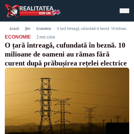
Acasă
Știri
Economie
O țară întreagă, cufundată în beznă. 10 milioane de oameni au rămas fără curent după prăbușirea rețelei electrice
·
ECONOMIE
2 min citire
O țară întreagă, cufundată în beznă. 10
milioane de oameni au rămas fără
curent după prăbușirea rețelei electrice