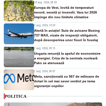
10 aug. 2026, 08:28
Europa de Vest, lovită de temperaturi
record, secetă și incendii. Vara lui 2026
împinge din nou limitele climatice
7 aug. 2026, 10:39
Alertă în aviație! Sute de avioane Boeing
737 MAX, vizate de inspecții obligatorii,
după descoperirea unor fisuri în fuselaj
7 aug. 2026, 09:15
Ungaria renunță la apelul de economisire
a energiei. Criza de la centrala nucleară
Paks se atenuează
7 aug. 2026, 08:07
Meta, sancționată cu 567 de milioane de
dolari în cel mai sever verdict pe tema
siguranței copiilor
POLITICA