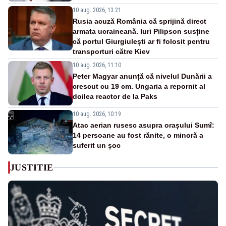
10 aug. 2026, 13:21
Rusia acuză România că sprijină direct
armata ucraineană. Iuri Pilipson susține
că portul Giurgiulești ar fi folosit pentru
transporturi către Kiev
10 aug. 2026, 11:10
Peter Magyar anunță că nivelul Dunării a
crescut cu 19 cm. Ungaria a repornit al
doilea reactor de la Paks
10 aug. 2026, 10:19
Atac aerian rusesc asupra orașului Sumî:
14 persoane au fost rănite, o minoră a
suferit un șoc
JUSTITIE