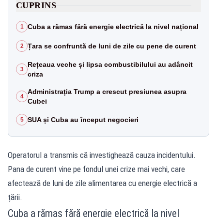
CUPRINS
Cuba a rămas fără energie electrică la nivel național
1
Țara se confruntă de luni de zile cu pene de curent
2
Rețeaua veche și lipsa combustibilului au adâncit
3
criza
Administrația Trump a crescut presiunea asupra
4
Cubei
SUA și Cuba au început negocieri
5
Operatorul a transmis că investighează cauza incidentului.
Pana de curent vine pe fondul unei crize mai vechi, care
afectează de luni de zile alimentarea cu energie electrică a
țării.
Cuba a rămas fără energie electrică la nivel