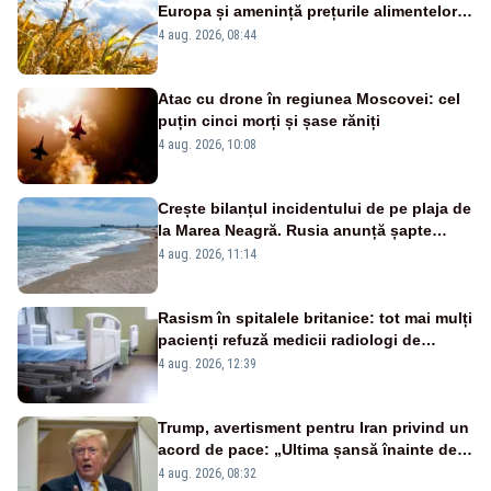
Europa și amenință prețurile alimentelor.
Ce avantaj are România
4 aug. 2026, 08:44
Atac cu drone în regiunea Moscovei: cel
puțin cinci morți și șase răniți
4 aug. 2026, 10:08
Crește bilanțul incidentului de pe plaja de
la Marea Neagră. Rusia anunță șapte
morți și 40 de răniți
4 aug. 2026, 11:14
Rasism în spitalele britanice: tot mai mulți
pacienți refuză medicii radiologi de
culoare sau de origine asiatică, arată un
4 aug. 2026, 12:39
sondaj din NHS
Trump, avertisment pentru Iran privind un
acord de pace: „Ultima șansă înainte de
decapitare”
4 aug. 2026, 08:32