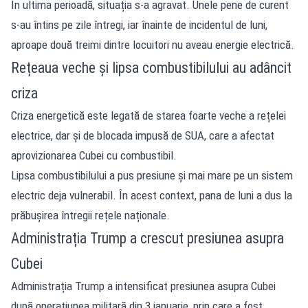
În ultima perioadă, situația s-a agravat. Unele pene de curent
s-au întins pe zile întregi, iar înainte de incidentul de luni,
aproape două treimi dintre locuitori nu aveau energie electrică.
Rețeaua veche și lipsa combustibilului au adâncit
criza
Criza energetică este legată de starea foarte veche a rețelei
electrice, dar și de blocada impusă de SUA, care a afectat
aprovizionarea Cubei cu combustibil.
Lipsa combustibilului a pus presiune și mai mare pe un sistem
electric deja vulnerabil. În acest context, pana de luni a dus la
prăbușirea întregii rețele naționale.
Administrația Trump a crescut presiunea asupra
Cubei
Administrația Trump a intensificat presiunea asupra Cubei
după operațiunea militară din 3 ianuarie, prin care a fost