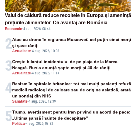
Valul de căldură reduce recoltele în Europa și amenință
prețurile alimentelor. Ce avantaj are România
Economie
·
4 aug. 2026, 08:44
2
Atac cu drone în regiunea Moscovei: cel puțin cinci morți
și șase răniți
Actualitate
-
4 aug. 2026, 10:08
3
Crește bilanțul incidentului de pe plaja de la Marea
Neagră. Rusia anunță șapte morți și 40 de răniți
Actualitate
-
4 aug. 2026, 11:14
4
Rasism în spitalele britanice: tot mai mulți pacienți refuză
medicii radiologi de culoare sau de origine asiatică, arată
un sondaj din NHS
Sanatate
-
4 aug. 2026, 12:39
5
Trump, avertisment pentru Iran privind un acord de pace:
„Ultima șansă înainte de decapitare”
Politica
-
4 aug. 2026, 08:32