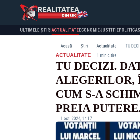
ULTIMELE ȘTIRI
ACTUALITATE
ECONOMIE
JUSTITIE
POLITICA
Acasă
Știri
Actualitate
·
ACTUALITATE
1 min citire
TU DECIZI. D
ALEGERILOR, 
CUM S-A SCHI
PREIA PUTERE
1 oct. 2024, 14:17