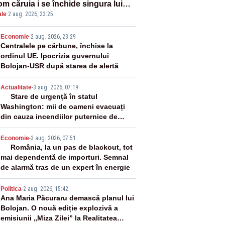
om căruia i se închide singura lui
ale
·
2 aug. 2026, 23:25
tiță?”
2
Economie
-
2 aug. 2026, 23:29
Centralele pe cărbune, închise la
ordinul UE. Ipocrizia guvernului
Bolojan-USR după starea de alertă
3
Actualitate
-
3 aug. 2026, 07:19
Stare de urgență în statul
Washington: mii de oameni evacuați
din cauza incendiilor puternice de
vegetație
4
Economie
-
3 aug. 2026, 07:51
România, la un pas de blackout, tot
mai dependentă de importuri. Semnal
de alarmă tras de un expert în energie
5
Politica
-
2 aug. 2026, 15:42
Ana Maria Păcuraru demască planul lui
Bolojan. O nouă ediție explozivă a
emisiunii „Miza Zilei” la Realitatea