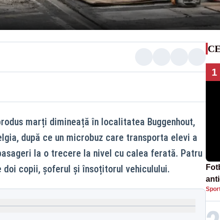
CE
1
produs marți dimineață în localitatea Buggenhout,
elgia, după ce un microbuz care transporta elevi a
 pasageri la o trecere la nivel cu calea ferată. Patru
doi copii, șoferul și însoțitorul vehiculului.
Fot
ant
Spor
împ