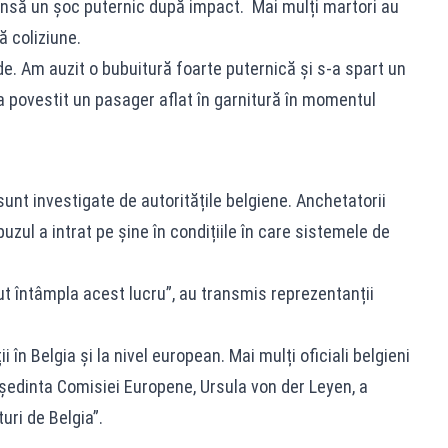
t însă un șoc puternic după impact. Mai mulți martori au
 coliziune.
e. Am auzit o bubuitură foarte puternică și s-a spart un
 a povestit un pasager aflat în garnitură în momentul
unt investigate de autoritățile belgiene. Anchetatorii
zul a intrat pe șine în condițiile în care sistemele de
 întâmpla acest lucru”, au transmis reprezentanții
 în Belgia și la nivel european. Mai mulți oficiali belgieni
eședinta Comisiei Europene, Ursula von der Leyen, a
uri de Belgia”.