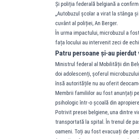
Și poliția federală belgiană a confirm
„Autobuzul școlar a virat la stânga și
cuvânt al poliției, An Berger.
În urma impactului, microbuzul a fost 
fața locului au intervenit zeci de ec
Patru persoane și-au pierdut 
Ministrul federal al Mobilității din B
doi adolescenți, șoferul microbuzului 
însă autoritățile nu au oferit deocam
Membrii familiilor au fost anunțați pe
psihologic într-o școală din apropiere
Potrivit presei belgiene, una dintre vi
transportată la spital. În trenul de p
oameni. Toți au fost evacuați de pomp