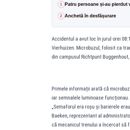
Patru persoane și-au pierdut 
1
Anchetă în desfășurare
2
Accidentul a avut loc în jurul orei 08:
Vierhuizen. Microbuzul, folosit ca tra
din campusul Richtpunt Buggenhout, tr
Primele informații arată că microbuzu
iar semnalele luminoase funcționau.
„Semaforul era roșu și barierele era
Baeken, reprezentant al administrator
că mecanicul trenului a încercat să f