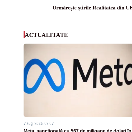
Urmărește știrile Realitatea din U
ACTUALITATE
7 aug. 2026, 08:07
Meta, sancționată cu 567 de milioane de dolari în