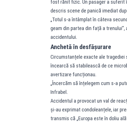
fost rănit fizic. Un pasager a suferi
descris scene de panică imediat după
„Totul s-a întâmplat în câteva secund
geam din partea din față a trenului”,
accidentului.
Anchetă în desfășurare
Circumstanțele exacte ale tragediei s
încearcă să stabilească de ce microbu
avertizare funcționau.
„Încercăm să înțelegem cum s-a putut
Infrabel.
Accidentul a provocat un val de reacții
și-au exprimat condoleanțele, iar pr
transmis că „Europa este în doliu alăt