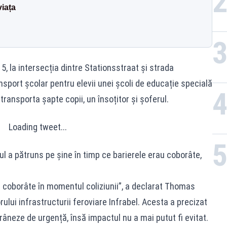
viața
15, la intersecția dintre Stationsstraat și strada
nsport școlar pentru elevii unei școli de educație specială
ansporta șapte copii, un însoțitor și șoferul.
Loading tweet...
l a pătruns pe șine în timp ce barierele erau coborâte,
u coborâte în momentul coliziunii”, a declarat Thomas
ului infrastructurii feroviare Infrabel. Acesta a precizat
râneze de urgență, însă impactul nu a mai putut fi evitat.