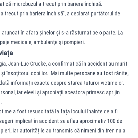
at că microbuzul a trecut prin bariera închisă.
 a trecut prin bariera închisă”, a declarat purtătorul de
aruncat în afara șinelor și s-a răsturnat pe o parte. La
hipaje medicale, ambulanțe și pompieri.
viața
elgia, Jean-Luc Crucke, a confirmat că în accident au murit
și însoțitorul copiilor. Mai multe persoane au fost rănite,
dată informații exacte despre starea tuturor victimelor.
rsonal, iar elevii și apropiații acestora primesc sprijin
.
ctime a fost resuscitată la fața locului înainte de a fi
asageri implicat în accident se aflau aproximativ 100 de
ieri, iar autoritățile au transmis că nimeni din tren nu a