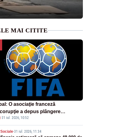
LE MAI CITITE
bal: O asociaţie franceză
icorupţie a depus plângere
t
·
31 iul. 2026, 10:52
otriva proiectului FIFA
Sociale
-
31 iul. 2026, 11:34