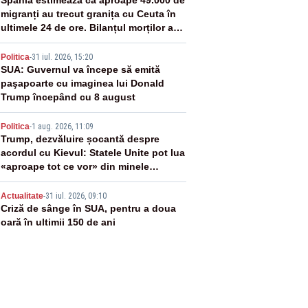
2
Spania estimează că aproape 49.000 de
migranți au trecut granița cu Ceuta în
ultimele 24 de ore. Bilanțul morților a
ajuns la 19
3
Politica
-
31 iul. 2026, 15:20
SUA: Guvernul va începe să emită
paşapoarte cu imaginea lui Donald
Trump începând cu 8 august
4
Politica
-
1 aug. 2026, 11:09
Trump, dezvăluire șocantă despre
acordul cu Kievul: Statele Unite pot lua
«aproape tot ce vor» din minele
Ucrainei”
5
Actualitate
-
31 iul. 2026, 09:10
Criză de sânge în SUA, pentru a doua
oară în ultimii 150 de ani