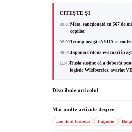
CITEȘTE ȘI
Meta, sancționată cu 567 de mil
08:07
copiilor
Trump neagă că SUA se confru
08:03
Japonia ordonă evacuări în așt
08:01
Rusia susține că a doborât pes
11:43
logistic Wildberries, avariat 
Distribuie articolul
Mai multe articole despre
accident feroviar
tragedie
Belg