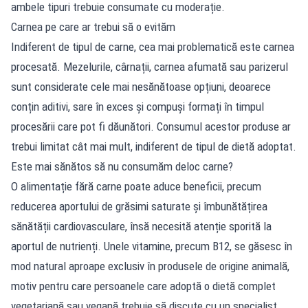
ambele tipuri trebuie consumate cu moderație.
Carnea pe care ar trebui să o evităm
Indiferent de tipul de carne, cea mai problematică este carnea
procesată. Mezelurile, cârnații, carnea afumată sau parizerul
sunt considerate cele mai nesănătoase opțiuni, deoarece
conțin aditivi, sare în exces și compuși formați în timpul
procesării care pot fi dăunători. Consumul acestor produse ar
trebui limitat cât mai mult, indiferent de tipul de dietă adoptat.
Este mai sănătos să nu consumăm deloc carne?
O alimentație fără carne poate aduce beneficii, precum
reducerea aportului de grăsimi saturate și îmbunătățirea
sănătății cardiovasculare, însă necesită atenție sporită la
aportul de nutrienți. Unele vitamine, precum B12, se găsesc în
mod natural aproape exclusiv în produsele de origine animală,
motiv pentru care persoanele care adoptă o dietă complet
vegetariană sau vegană trebuie să discute cu un specialist