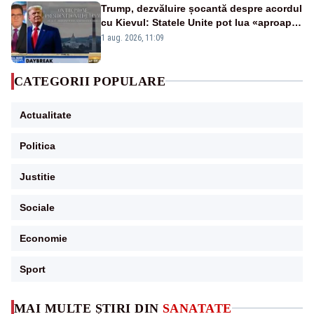
Trump, dezvăluire șocantă despre acordul
cu Kievul: Statele Unite pot lua «aproape
tot ce vor» din minele Ucrainei”
1 aug. 2026, 11:09
CATEGORII POPULARE
Actualitate
Politica
Justitie
Sociale
Economie
Sport
MAI MULTE ȘTIRI DIN
SANATATE