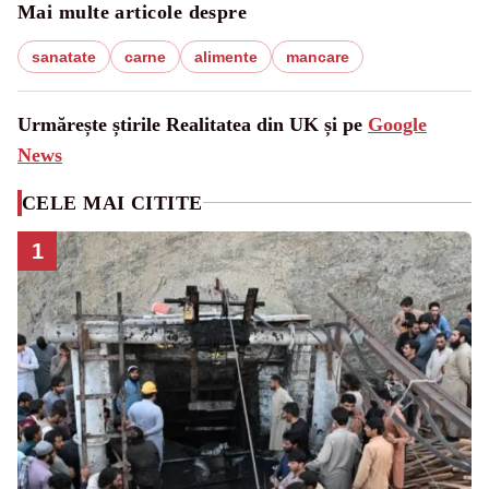
Mai multe articole despre
sanatate
carne
alimente
mancare
Urmărește știrile Realitatea din UK și pe
Google
News
CELE MAI CITITE
1