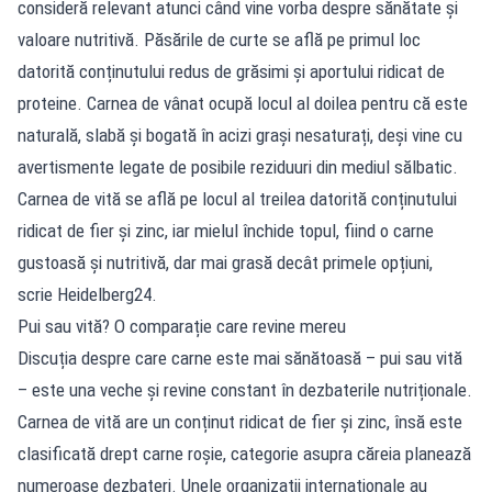
consideră relevant atunci când vine vorba despre sănătate și
valoare nutritivă. Păsările de curte se află pe primul loc
datorită conținutului redus de grăsimi și aportului ridicat de
proteine. Carnea de vânat ocupă locul al doilea pentru că este
naturală, slabă și bogată în acizi grași nesaturați, deși vine cu
avertismente legate de posibile reziduuri din mediul sălbatic.
Carnea de vită se află pe locul al treilea datorită conținutului
ridicat de fier și zinc, iar mielul închide topul, fiind o carne
gustoasă și nutritivă, dar mai grasă decât primele opțiuni,
scrie Heidelberg24.
Pui sau vită? O comparație care revine mereu
Discuția despre care carne este mai sănătoasă – pui sau vită
– este una veche și revine constant în dezbaterile nutriționale.
Carnea de vită are un conținut ridicat de fier și zinc, însă este
clasificată drept carne roșie, categorie asupra căreia planează
numeroase dezbateri. Unele organizații internaționale au