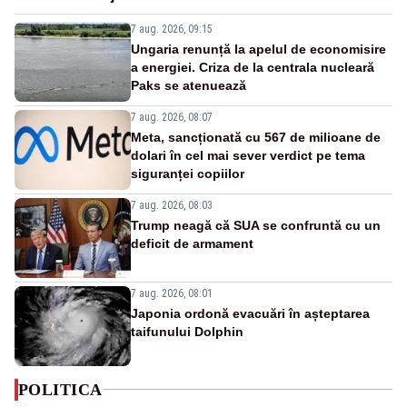
7 aug. 2026, 09:15
Ungaria renunță la apelul de economisire
a energiei. Criza de la centrala nucleară
Paks se atenuează
7 aug. 2026, 08:07
Meta, sancționată cu 567 de milioane de
dolari în cel mai sever verdict pe tema
siguranței copiilor
7 aug. 2026, 08:03
Trump neagă că SUA se confruntă cu un
deficit de armament
7 aug. 2026, 08:01
Japonia ordonă evacuări în așteptarea
taifunului Dolphin
POLITICA