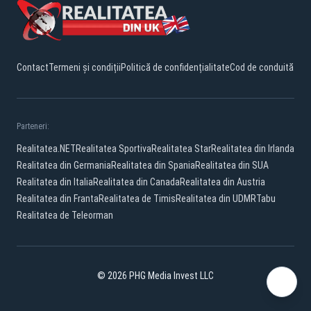
Contact
Termeni și condiții
Politică de confidențialitate
Cod de conduită
Parteneri:
Realitatea.NET
Realitatea Sportiva
Realitatea Star
Realitatea din Irlanda
Realitatea din Germania
Realitatea din Spania
Realitatea din SUA
Realitatea din Italia
Realitatea din Canada
Realitatea din Austria
Realitatea din Franta
Realitatea de Timis
Realitatea din UDMR
Tabu
Realitatea de Teleorman
© 2026 PHG Media Invest LLC
YouTube