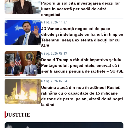
Poporului solicită investigarea deciziilor
luate în această perioadă de criză
enegetică
6 aug. 2026, 11:27
JD Vance anunță negocieri de pace
dificile și îndelungate cu Iranul, în timp ce
Teheranul neagă existența discuțiilor cu
SUA
6 aug. 2026, 09:13
Donald Trump a răbufnit împotriva șefului
Pentagonului: președintele, enervat că i
s-ar fi ascuns penuria de rachete – SURSE
6 aug. 2026, 07:04
Ucraina atacă din nou în adâncul Rusiei:
rafinăria cu o capacitate de 15 milioane
de tone de petrol pe an, vizată două nopți
la rând
JUSTITIE