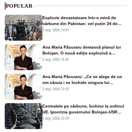
POPULAR
Explozie devastatoare într-o mină de
cărbune din Pakistan: cel puțin 34 de
morți - VIDEO
1 aug. 2026, 14:01
Ana Maria Păcuraru demască planul lui
Bolojan. O nouă ediție explozivă a
emisiunii „Miza Zilei” la Realitatea PLUS
2 aug. 2026, 15:42
Ana Maria Păcuraru: „Ce se alege de un
om căruia i se închide singura lui
portiță?”
2 aug. 2026, 23:25
Centralele pe cărbune, închise la ordinul
UE. Ipocrizia guvernului Bolojan-USR
după starea de alertă
2 aug. 2026, 23:29