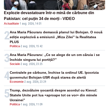
Explozie devastatoare într-o mină de cărbune din
Pakistan: cel puțin 34 de morți - VIDEO
Actualitate
·
1 aug. 2026, 14:01
2
Ana Maria Păcuraru demască planul lui Bolojan. O nouă
ediție explozivă a emisiunii „Miza Zilei” la Realitatea
PLUS
Politica
-
2 aug. 2026, 15:42
3
Ana Maria Păcuraru: „Ce se alege de un om căruia i se
închide singura lui portiță?”
Sociale
-
2 aug. 2026, 23:25
4
Centralele pe cărbune, închise la ordinul UE. Ipocrizia
guvernului Bolojan-USR după starea de alertă
Economie
-
2 aug. 2026, 23:29
5
Trump, dezvăluire șocantă despre acordul cu Kievul:
Statele Unite pot lua «aproape tot ce vor» din minele
Ucrainei”
Politica
-
1 aug. 2026, 11:09