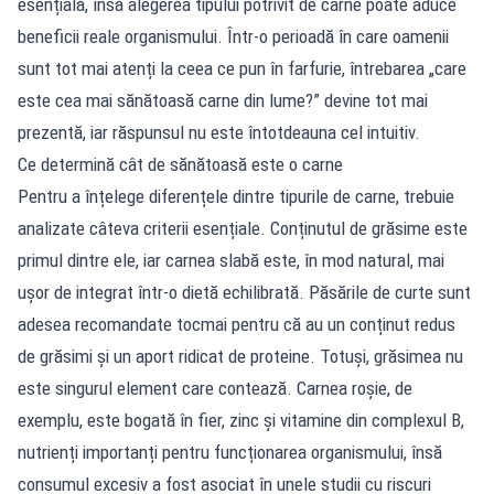
esențială, însă alegerea tipului potrivit de carne poate aduce
beneficii reale organismului. Într-o perioadă în care oamenii
sunt tot mai atenți la ceea ce pun în farfurie, întrebarea „care
este cea mai sănătoasă carne din lume?” devine tot mai
prezentă, iar răspunsul nu este întotdeauna cel intuitiv.
Ce determină cât de sănătoasă este o carne
Pentru a înțelege diferențele dintre tipurile de carne, trebuie
analizate câteva criterii esențiale. Conținutul de grăsime este
primul dintre ele, iar carnea slabă este, în mod natural, mai
ușor de integrat într-o dietă echilibrată. Păsările de curte sunt
adesea recomandate tocmai pentru că au un conținut redus
de grăsimi și un aport ridicat de proteine. Totuși, grăsimea nu
este singurul element care contează. Carnea roșie, de
exemplu, este bogată în fier, zinc și vitamine din complexul B,
nutrienți importanți pentru funcționarea organismului, însă
consumul excesiv a fost asociat în unele studii cu riscuri