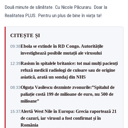
Două minute de sănătate. Cu Nicole Păcuraru. Doar la
Realitatea PLUS. Pentru un plus de bine în viața ta!
CITEȘTE ȘI
Ebola se extinde în RD Congo. Autoritățile
09:38
investighează posibile mutații ale virusului
Rasism în spitalele britanice: tot mai mulți pacienți
12:39
refuză medicii radiologi de culoare sau de origine
asiatică, arată un sondaj din NHS
Olguța Vasilescu dezminte zvonurile:”Spitalul de
08:33
paliație costă 199 de milioane de euro, nu 500 de
milioane”
Alertă West Nile în Europa: Grecia raportează 21
15:37
de cazuri, iar virusul a fost confirmat și în
România