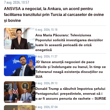
7 aug. 2026, 10:57
ANSVSA a negociat, la Ankara, un acord pentru
facilitarea tranzitului prin Turcia al carcaselor de ovine
și bovine
6 aug. 2026, 15:18
Ana Maria Păcuraru: Televiziunea
Poporului solicită investigarea deciziilor
luate în această perioadă de criză
enegetică
6 aug. 2026, 11:27
JD Vance anunță negocieri de pace
dificile și îndelungate cu Iranul, în timp ce
Teheranul neagă existența discuțiilor cu
SUA
6 aug. 2026, 09:13
Donald Trump a răbufnit împotriva șefului
Pentagonului: președintele, enervat că i
s-ar fi ascuns penuria de rachete – SURSE
6 aug. 2026, 07:04