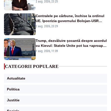
portiță?”
2 aug. 2026, 23:25
Centralele pe cărbune, închise la ordinul
UE. Ipocrizia guvernului Bolojan-USR
după starea de alertă
2 aug. 2026, 23:29
Trump, dezvăluire șocantă despre acordul
cu Kievul: Statele Unite pot lua «aproape
tot ce vor» din minele Ucrainei”
1 aug. 2026, 11:09
CATEGORII POPULARE
Actualitate
Politica
Justitie
Sociale