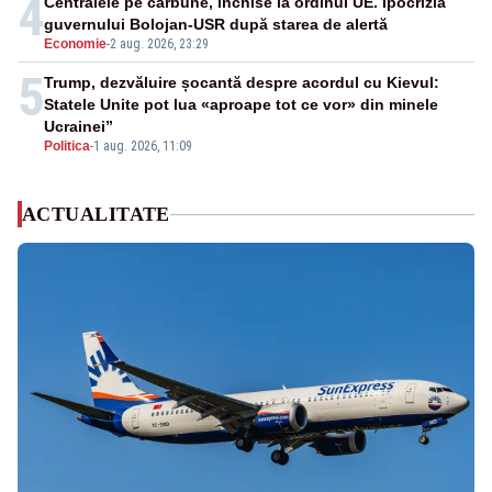
4
Centralele pe cărbune, închise la ordinul UE. Ipocrizia
guvernului Bolojan-USR după starea de alertă
Economie
-
2 aug. 2026, 23:29
5
Trump, dezvăluire șocantă despre acordul cu Kievul:
Statele Unite pot lua «aproape tot ce vor» din minele
Ucrainei”
Politica
-
1 aug. 2026, 11:09
ACTUALITATE