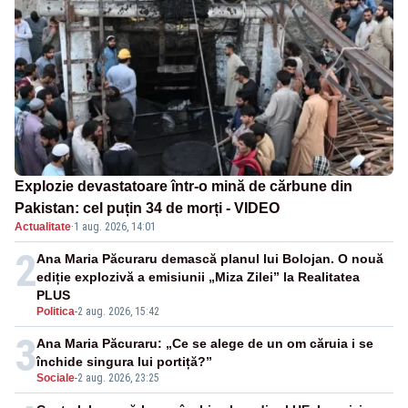
Explozie devastatoare într-o mină de cărbune din
Pakistan: cel puțin 34 de morți - VIDEO
Actualitate
·
1 aug. 2026, 14:01
2
Ana Maria Păcuraru demască planul lui Bolojan. O nouă
ediție explozivă a emisiunii „Miza Zilei” la Realitatea
PLUS
Politica
-
2 aug. 2026, 15:42
3
Ana Maria Păcuraru: „Ce se alege de un om căruia i se
închide singura lui portiță?”
Sociale
-
2 aug. 2026, 23:25