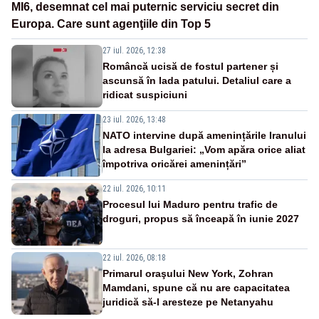
MI6, desemnat cel mai puternic serviciu secret din
Europa. Care sunt agenţiile din Top 5
27 iul. 2026, 12:38
Româncă ucisă de fostul partener și
ascunsă în lada patului. Detaliul care a
ridicat suspiciuni
23 iul. 2026, 13:48
NATO intervine după amenințările Iranului
la adresa Bulgariei: „Vom apăra orice aliat
împotriva oricărei amenințări”
22 iul. 2026, 10:11
Procesul lui Maduro pentru trafic de
droguri, propus să înceapă în iunie 2027
22 iul. 2026, 08:18
Primarul oraşului New York, Zohran
Mamdani, spune că nu are capacitatea
juridică să-l aresteze pe Netanyahu