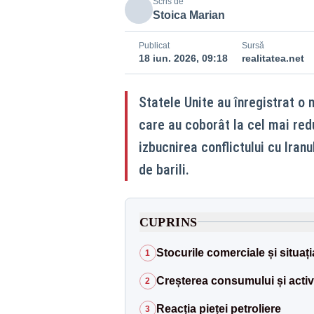
Scris de
Stoica Marian
Publicat
Sursă
18 iun. 2026, 09:18
realitatea.net
Statele Unite au înregistrat o 
care au coborât la cel mai redu
izbucnirea conflictului cu Iran
de barili.
CUPRINS
Stocurile comerciale și situaț
1
Creșterea consumului și activit
2
Reacția pieței petroliere
3