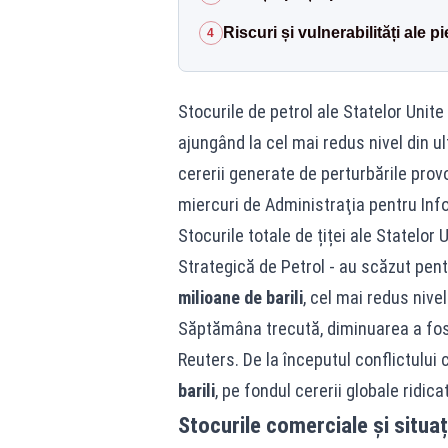
Riscuri și vulnerabilități ale pi
4
Stocurile de petrol ale Statelor Uni
ajungând la cel mai redus nivel din ul
cererii generate de perturbările provo
miercuri de Administraţia pentru Info
Stocurile totale de țiței ale Statelor
Strategică de Petrol - au scăzut pe
milioane de barili
, cel mai redus nive
Săptămâna trecută, diminuarea a fo
Reuters. De la începutul conflictulu
barili
, pe fondul cererii globale ridic
Stocurile comerciale și situaț