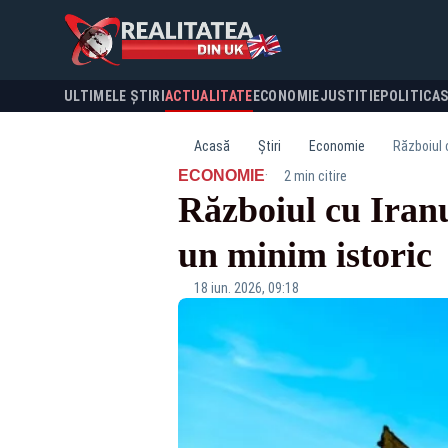
ULTIMELE ȘTIRI
ACTUALITATE
ECONOMIE
JUSTITIE
POLITICA
Acasă
Știri
Economie
Războiul c
·
ECONOMIE
2 min citire
Războiul cu Iranu
un minim istoric
18 iun. 2026, 09:18