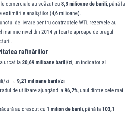
ile comerciale au scăzut cu
8,3 milioane de barili
, până la
 estimările analiștilor (4,6 milioane).
punctul de livrare pentru contractele WTI, rezervele au
el mai mic nivel din 2014 și foarte aproape de pragul
turii.
tatea rafinăriilor
a urcat la
20,69 milioane barili/zi
, un indicator al
ili/zi →
9,21 milioane barili/zi
radul de utilizare ajungând la
96,7%
, unul dintre cele mai
i păcură au crescut cu
1 milion de barili
, până la
103,1