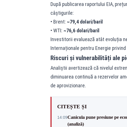
După publicarea raportului EIA, prețu
câștigurile:
• Brent:
~79,4 dolari/baril
• WTI:
~76,6 dolari/baril
Investitorii evaluează atât evoluția 
Internaționale pentru Energie privind 
Riscuri și vulnerabilități ale pi
Analiștii avertizează că nivelul extr
diminuarea continuă a rezervelor amer
de aprovizionare.
CITEȘTE ȘI
Canicula pune presiune pe ec
14:09
(analiză)