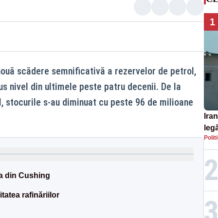
1
nouă scădere semnificativă a rezervelor de petrol,
s nivel din ultimele peste patru decenii. De la
ul, stocurile s-au diminuat cu peste 96 de milioane
Iran
legă
Polit
SU
ia din Cushing
atea rafinăriilor