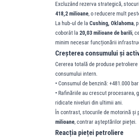
Excluzând rezerva strategică, stocur
418,2 milioane
, o reducere mult peste
La hub‑ul de la
Cushing, Oklahoma
, 
coborât la
20,03 milioane de barili
, c
minim necesar funcționării infrastruc
Creșterea consumului și activi
Cererea totală de produse petroliere 
consumului intern.
• Consumul de benzină: +481.000 bar
• Rafinăriile au crescut procesarea, g
ridicate niveluri din ultimii ani.
În contrast, stocurile de motorină ș
milioane
, contrar așteptărilor pieței.
Reacția pieței petroliere