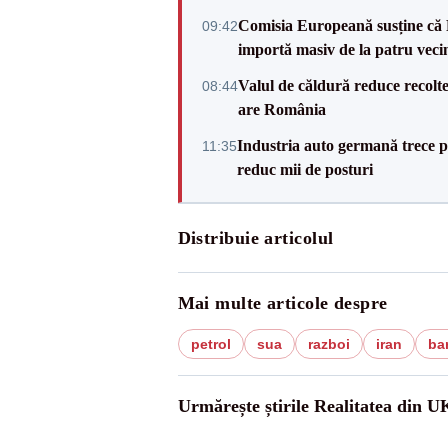
Comisia Europeană susține că 
09:42
importă masiv de la patru veci
Valul de căldură reduce recolte
08:44
are România
Industria auto germană trece 
11:35
reduc mii de posturi
Distribuie articolul
Mai multe articole despre
petrol
sua
razboi
iran
bar
Urmărește știrile Realitatea din U