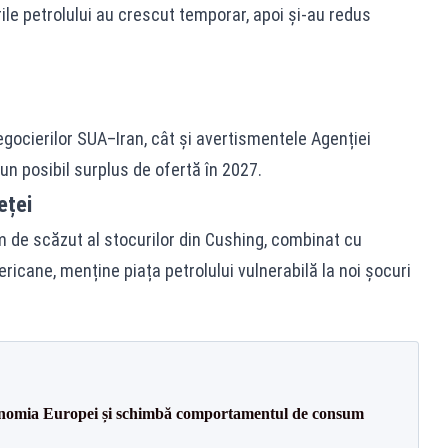
rile petrolului au crescut temporar, apoi și‑au redus
negocierilor SUA–Iran, cât și avertismentele Agenției
un posibil surplus de ofertă în 2027.
eței
em de scăzut al stocurilor din Cushing, combinat cu
icane, menține piața petrolului vulnerabilă la noi șocuri
onomia Europei și schimbă comportamentul de consum