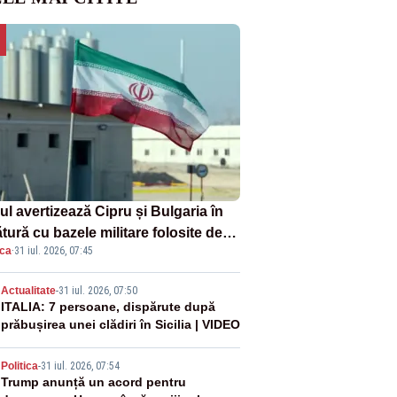
ul avertizează Cipru și Bulgaria în
tură cu bazele militare folosite de
ica
·
31 iul. 2026, 07:45
A
2
Actualitate
-
31 iul. 2026, 07:50
ITALIA: 7 persoane, dispărute după
prăbușirea unei clădiri în Sicilia | VIDEO
3
Politica
-
31 iul. 2026, 07:54
Trump anunță un acord pentru