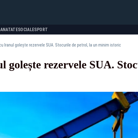
SANATATE
SOCIALE
SPORT
u Iranul golește rezervele SUA. Stocurile de petrol, la un minim istoric
l golește rezervele SUA. Stocu