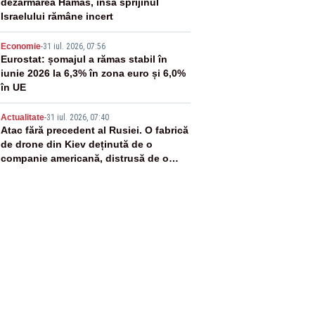
dezarmarea Hamas, însă sprijinul
Israelului rămâne incert
4
Economie
-
31 iul. 2026, 07:56
Eurostat: șomajul a rămas stabil în
iunie 2026 la 6,3% în zona euro și 6,0%
în UE
5
Actualitate
-
31 iul. 2026, 07:40
Atac fără precedent al Rusiei. O fabrică
de drone din Kiev deținută de o
companie americană, distrusă de o
rachetă rusească