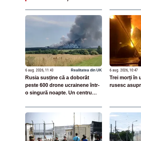
6 aug. 2026, 11:43
Realitatea din UK
6 aug. 2026, 10:47
Rusia susține că a doborât
Trei morți în
peste 600 drone ucrainene într-
rusesc asupr
o singură noapte. Un centru
logistic Wildberries, avariat
VIDEO