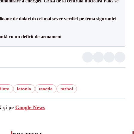
onomisire a energiei. Criza de la centrala nucleară Paks se
ioane de dolari în cel mai sever verdict pe tema siguranței
ntă cu un deficit de armament
dinte
letonia
reacție
razboi
K și pe
Google News