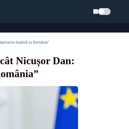
Schimba tema
lidaritatea deplină cu România”
ecât Nicușor Dan:
 România”