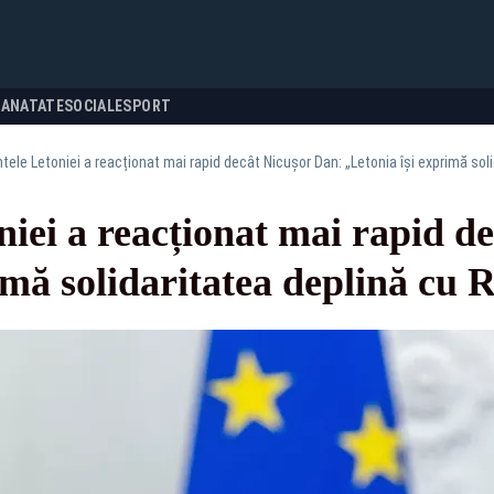
SANATATE
SOCIALE
SPORT
tele Letoniei a reacționat mai rapid decât Nicușor Dan: „Letonia își exprimă so
niei a reacționat mai rapid d
imă solidaritatea deplină cu