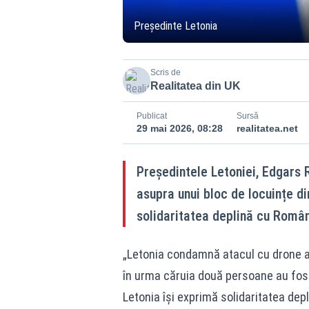
Președinte Letonia
Scris de
Realitatea din UK
Publicat
Sursă
29 mai 2026, 08:28
realitatea.net
Președintele Letoniei, Edgars 
asupra unui bloc de locuințe din
solidaritatea deplină cu Român
„Letonia condamnă atacul cu drone al 
în urma căruia două persoane au fost 
Letonia își exprimă solidaritatea depl