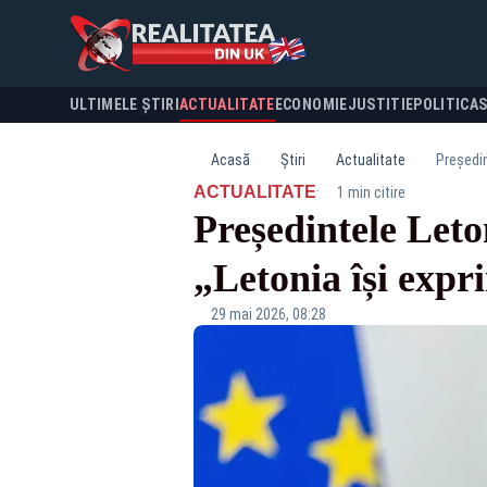
ULTIMELE ȘTIRI
ACTUALITATE
ECONOMIE
JUSTITIE
POLITICA
Acasă
Știri
Actualitate
Președin
·
ACTUALITATE
1 min citire
Președintele Leto
„Letonia își expr
29 mai 2026, 08:28