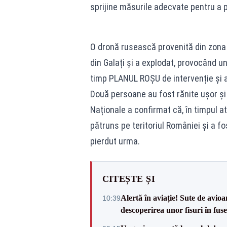
sprijine măsurile adecvate pentru a pr
O dronă rusească provenită din zona d
din Galați și a explodat, provocând un
timp PLANUL ROȘU de intervenție și 
Două persoane au fost rănite ușor și a
Naționale a confirmat că, în timpul at
pătruns pe teritoriul României și a f
pierdut urma.
CITEȘTE ȘI
Alertă în aviație! Sute de avio
10:39
descoperirea unor fisuri în fuse