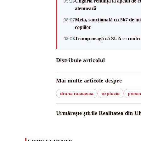
Ungaria renunță la apelul de ec
09:15
atenuează
Meta, sancționată cu 567 de mil
08:07
copiilor
Trump neagă că SUA se confru
08:03
Distribuie articolul
Mai multe articole despre
drona ruseasca
explozie
prese
Urmărește știrile Realitatea din U