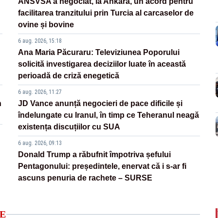
ANSVSA a negociat, la Ankara, un acord pentru
facilitarea tranzitului prin Turcia al carcaselor de
ovine și bovine
6 aug. 2026, 15:18
Ana Maria Păcuraru: Televiziunea Poporului
solicită investigarea deciziilor luate în această
perioadă de criză enegetică
6 aug. 2026, 11:27
n
JD Vance anunță negocieri de pace dificile și
îndelungate cu Iranul, în timp ce Teheranul neagă
existența discuțiilor cu SUA
6 aug. 2026, 09:13
Donald Trump a răbufnit împotriva șefului
Pentagonului: președintele, enervat că i s-ar fi
ascuns penuria de rachete – SURSE
E