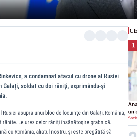
CE
1
Rinkevics, a condamnat atacul cu drone al Rusiei
 Galați, soldat cu doi răniți, exprimându-și
ia.
Ana
un 
Rusiei asupra unui bloc de locuințe din Galați, România,
Soci
por
rănite. Le urez celor răniți însănătoșire grabnică.
ină cu România, aliatul nostru, și este pregătită să