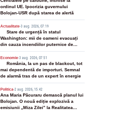
2
Centralele pe cărbune, închise la
ordinul UE. Ipocrizia guvernului
Bolojan-USR după starea de alertă
3
Actualitate
-
3 aug. 2026, 07:19
Stare de urgență în statul
Washington: mii de oameni evacuați
din cauza incendiilor puternice de
vegetație
4
Economie
-
3 aug. 2026, 07:51
România, la un pas de blackout, tot
mai dependentă de importuri. Semnal
de alarmă tras de un expert în energie
5
Politica
-
2 aug. 2026, 15:42
Ana Maria Păcuraru demască planul lui
Bolojan. O nouă ediție explozivă a
emisiunii „Miza Zilei” la Realitatea
PLUS