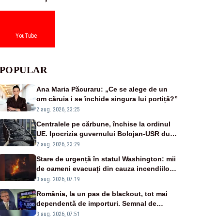
YouTube
POPULAR
Ana Maria Păcuraru: „Ce se alege de un
om căruia i se închide singura lui portiță?”
2 aug. 2026, 23:25
Centralele pe cărbune, închise la ordinul
UE. Ipocrizia guvernului Bolojan-USR după
starea de alertă
2 aug. 2026, 23:29
Stare de urgență în statul Washington: mii
de oameni evacuați din cauza incendiilor
puternice de vegetație
3 aug. 2026, 07:19
România, la un pas de blackout, tot mai
dependentă de importuri. Semnal de
alarmă tras de un expert în energie
3 aug. 2026, 07:51