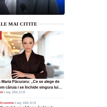
LE MAI CITITE
 Maria Păcuraru: „Ce se alege de
om căruia i se închide singura lui
ale
·
2 aug. 2026, 23:25
tiță?”
Economie
-
2 aug. 2026, 23:29