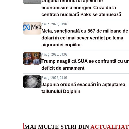
Ungaria renunță la apelul de
economisire a energiei. Criza de la
centrala nucleară Paks se atenuează
7 aug. 2026, 08:07
Meta, sancționată cu 567 de milioane de
dolari în cel mai sever verdict pe tema
siguranței copiilor
7 aug. 2026, 08:03
Trump neagă că SUA se confruntă cu u
deficit de armament
7 aug. 2026, 08:01
Japonia ordonă evacuări în așteptarea
taifunului Dolphin
MAI MULTE ȘTIRI DIN
ACTUALITAT