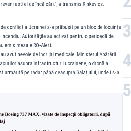
eveni astfel de încălcări.”, a transmis Rinkevics.
e conflict a Ucrainei s-a prăbușit pe un bloc de locuințe
 incendiu. Autoritățile au activat pentru o perioadă de
au emis mesaje RO-Alert.
u avut nevoie de îngrijiri medicale. Ministerul Apărării
acurilor asupra infrastructurii ucrainene, o dronă a
ost urmărită pe radar până deasupra Galațiului, unde i s-a
ane Boeing 737 MAX, vizate de inspecții obligatorii, după
laj