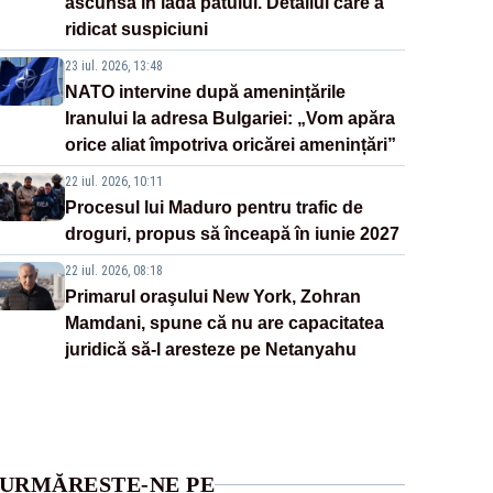
ascunsă în lada patului. Detaliul care a
ridicat suspiciuni
23 iul. 2026, 13:48
NATO intervine după amenințările
Iranului la adresa Bulgariei: „Vom apăra
orice aliat împotriva oricărei amenințări”
22 iul. 2026, 10:11
Procesul lui Maduro pentru trafic de
droguri, propus să înceapă în iunie 2027
22 iul. 2026, 08:18
Primarul oraşului New York, Zohran
Mamdani, spune că nu are capacitatea
juridică să-l aresteze pe Netanyahu
URMĂREȘTE-NE PE