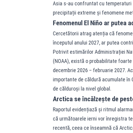
Asia s-au confruntat cu temperaturi r
precipitații extreme și fenomene me
Fenomenul El Niño ar putea ac
Cercetătorii atrag atenția că fenomen
începutul anului 2027, ar putea contr
Potrivit estimărilor Administrației N
(NOAA), există o probabilitate foarte 
decembrie 2026 – februarie 2027. Ac
importante de căldură acumulate în O
de călduroși la nivel global.
Arctica se încălzește de peste
Raportul evidențiază și ritmul alarman
că următoarele ierni vor înregistra 
recentă, ceea ce înseamnă că Arctica