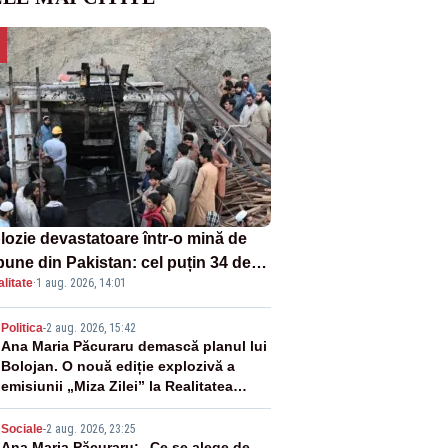
lozie devastatoare într-o mină de
bune din Pakistan: cel puțin 34 de
litate
·
1 aug. 2026, 14:01
ți - VIDEO
2
Politica
-
2 aug. 2026, 15:42
Ana Maria Păcuraru demască planul lui
Bolojan. O nouă ediție explozivă a
emisiunii „Miza Zilei” la Realitatea
PLUS
Sociale
-
2 aug. 2026, 23:25
Ana Maria Păcuraru: „Ce se alege de