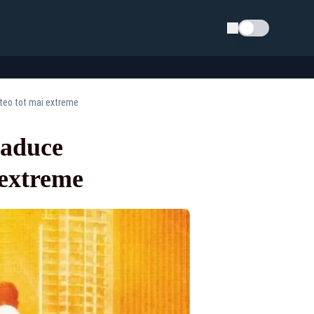
Schimba tema
eteo tot mai extreme
 aduce
 extreme