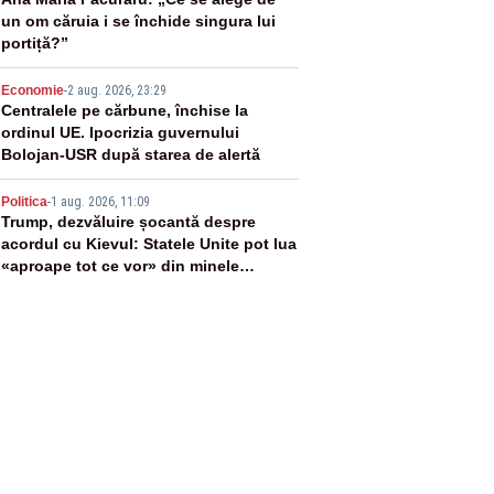
3
un om căruia i se închide singura lui
portiță?”
4
Economie
-
2 aug. 2026, 23:29
Centralele pe cărbune, închise la
ordinul UE. Ipocrizia guvernului
Bolojan-USR după starea de alertă
5
Politica
-
1 aug. 2026, 11:09
Trump, dezvăluire șocantă despre
acordul cu Kievul: Statele Unite pot lua
«aproape tot ce vor» din minele
Ucrainei”