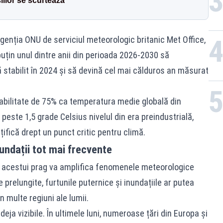
ilor se scurtează
agenția ONU de serviciul meteorologic britanic Met Office,
puțin unul dintre anii din perioada 2026-2030 să
tabilit în 2024 și să devină cel mai călduros an măsurat
abilitate de 75% ca temperatura medie globală din
peste 1,5 grade Celsius nivelul din era preindustrială,
ifică drept un punct critic pentru climă.
nundații tot mai frecvente
a acestui prag va amplifica fenomenele meteorologice
 prelungite, furtunile puternice și inundațiile ar putea
 multe regiuni ale lumii.
eja vizibile. În ultimele luni, numeroase țări din Europa și