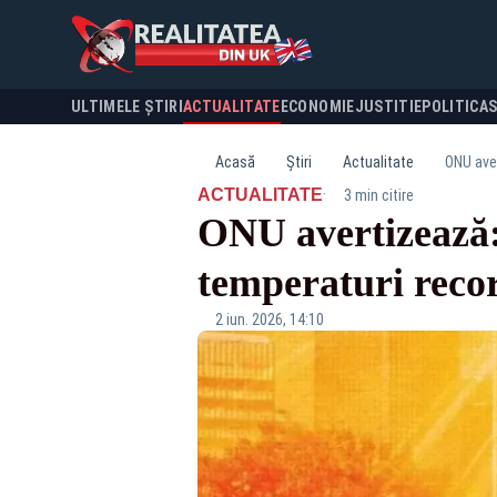
ULTIMELE ȘTIRI
ACTUALITATE
ECONOMIE
JUSTITIE
POLITICA
Acasă
Știri
Actualitate
ONU aver
·
ACTUALITATE
3 min citire
ONU avertizează: 
temperaturi reco
2 iun. 2026, 14:10