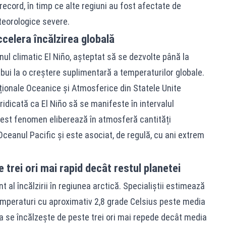
ecord, în timp ce alte regiuni au fost afectate de
teorologice severe.
celera încălzirea globală
ul climatic El Niño, așteptat să se dezvolte până la
ibui la o creștere suplimentară a temperaturilor globale.
aționale Oceanice și Atmosferice din Statele Unite
ridicată ca El Niño să se manifeste în intervalul
est fenomen eliberează în atmosferă cantități
ceanul Pacific și este asociat, de regulă, cu ani extrem
 trei ori mai rapid decât restul planetei
t al încălzirii în regiunea arctică. Specialiștii estimează
temperaturi cu aproximativ 2,8 grade Celsius peste media
 se încălzește de peste trei ori mai repede decât media