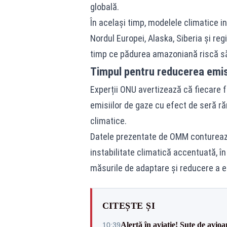
globală.
În același timp, modelele climatice in
Nordul Europei, Alaska, Siberia și reg
timp ce pădurea amazoniană riscă să
Timpul pentru reducerea emis
Experții ONU avertizează că fiecare 
emisiilor de gaze cu efect de seră r
climatice.
Datele prezentate de OMM conturează
instabilitate climatică accentuată, î
măsurile de adaptare și reducere a em
CITEȘTE ȘI
Alertă în aviație! Sute de avio
10:39