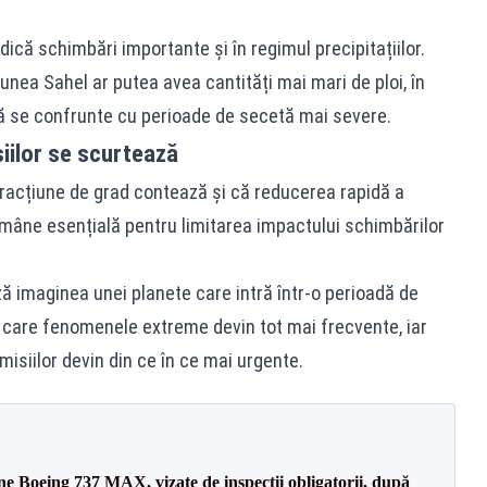
dică schimbări importante și în regimul precipitațiilor.
iunea Sahel ar putea avea cantități mai mari de ploi, în
 se confrunte cu perioade de secetă mai severe.
iilor se scurtează
fracțiune de grad contează și că reducerea rapidă a
ămâne esențială pentru limitarea impactului schimbărilor
 imaginea unei planete care intră într-o perioadă de
n care fenomenele extreme devin tot mai frecvente, iar
isiilor devin din ce în ce mai urgente.
ane Boeing 737 MAX, vizate de inspecții obligatorii, după