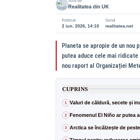
Scris de
Realitatea din UK
Publicat
Sursă
2 iun. 2026, 14:10
realitatea.net
Planeta se apropie de un nou pra
putea aduce cele mai ridicate 
nou raport al Organizației Me
CUPRINS
Valuri de căldură, secete și in
1
Fenomenul El Niño ar putea ac
2
Arctica se încălzește de peste 
3