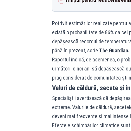
Timpul pentru reducerea emisi
4
Potrivit estimărilor realizate pentru 
există o probabilitate de 86% ca cel 
depășească recordul de temperatură s
până în prezent, scrie
The Guardian.
Raportul indică, de asemenea, o prob
următorii cinci ani să depășească cu 
prag considerat de comunitatea științ
Valuri de căldură, secete și i
Specialiștii avertizează că depășire
extreme. Valurile de căldură, secetele
deveni mai frecvente și mai intense în
Efectele schimbărilor climatice sunt d