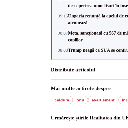
descoperirea unor fisuri în fuse
Ungaria renunță la apelul de ec
09:15
atenuează
Meta, sancționată cu 567 de mil
08:07
copiilor
Trump neagă că SUA se confru
08:03
Distribuie articolul
Mai multe articole despre
caldura
onu
avertisment
inc
Urmărește știrile Realitatea din U