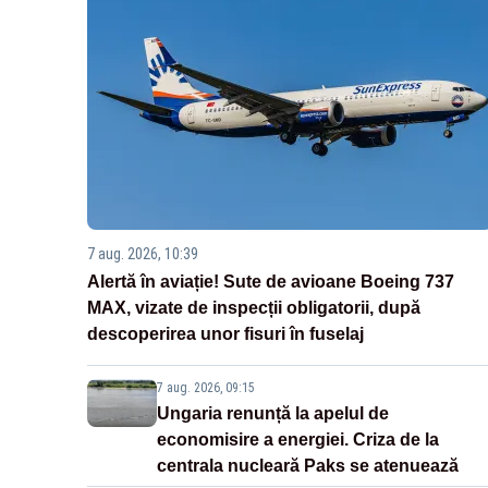
7 aug. 2026, 10:39
Alertă în aviație! Sute de avioane Boeing 737
MAX, vizate de inspecții obligatorii, după
descoperirea unor fisuri în fuselaj
7 aug. 2026, 09:15
Ungaria renunță la apelul de
economisire a energiei. Criza de la
centrala nucleară Paks se atenuează