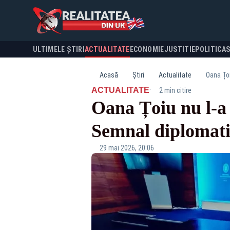
ULTIMELE ȘTIRI
ACTUALITATE
ECONOMIE
JUSTITIE
POLITICA
Acasă
Știri
Actualitate
Oana Țoi
·
ACTUALITATE
2 min citire
Oana Țoiu nu l-a
Semnal diplomatic
29 mai 2026, 20:06