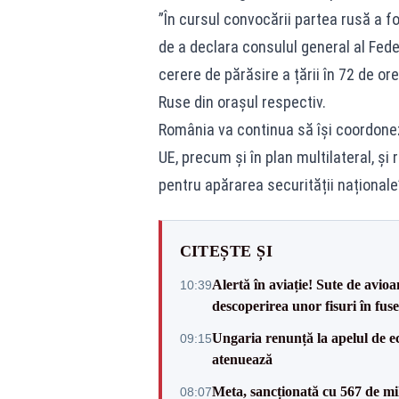
”În cursul convocării partea rusă a fos
de a declara consulul general al Fed
cerere de părăsire a țării în 72 de or
Ruse din orașul respectiv.
România va continua să își coordoneze 
UE, precum și în plan multilateral, ș
pentru apărarea securității naționale
CITEȘTE ȘI
Alertă în aviație! Sute de avio
10:39
descoperirea unor fisuri în fuse
Ungaria renunță la apelul de ec
09:15
atenuează
Meta, sancționată cu 567 de mil
08:07