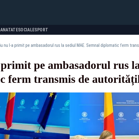
SANATATE
SOCIALE
SPORT
u nu l-a primit pe ambasadorul rus la sediul MAE. Semnal diplomatic ferm transm
 primit pe ambasadorul rus l
 ferm transmis de autoritățil