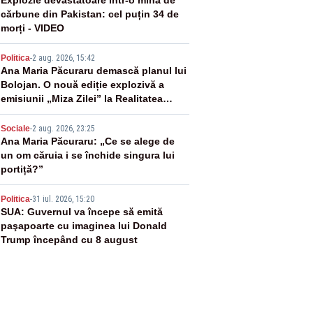
2
Explozie devastatoare într-o mină de
cărbune din Pakistan: cel puțin 34 de
morți - VIDEO
3
Politica
-
2 aug. 2026, 15:42
Ana Maria Păcuraru demască planul lui
Bolojan. O nouă ediție explozivă a
emisiunii „Miza Zilei” la Realitatea
PLUS
4
Sociale
-
2 aug. 2026, 23:25
Ana Maria Păcuraru: „Ce se alege de
un om căruia i se închide singura lui
portiță?”
5
Politica
-
31 iul. 2026, 15:20
SUA: Guvernul va începe să emită
paşapoarte cu imaginea lui Donald
Trump începând cu 8 august