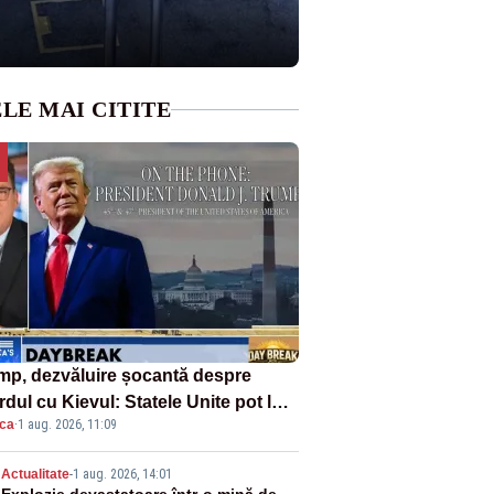
LE MAI CITITE
mp, dezvăluire șocantă despre
dul cu Kievul: Statele Unite pot lua
ica
·
1 aug. 2026, 11:09
roape tot ce vor» din minele
ainei”
Actualitate
-
1 aug. 2026, 14:01