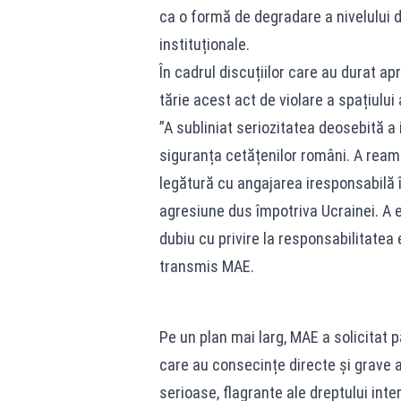
ca o formă de degradare a nivelului de
instituționale.
În cadrul discuțiilor care au durat 
tărie acest act de violare a spațiului
”A subliniat seriozitatea deosebită a i
siguranța cetățenilor români. A reamin
legătură cu angajarea iresponsabilă în
agresiune dus împotriva Ucrainei. A e
dubiu cu privire la responsabilitatea
transmis MAE.
Pe un plan mai larg, MAE a solicitat p
care au consecințe directe și grave a
serioase, flagrante ale dreptului inte