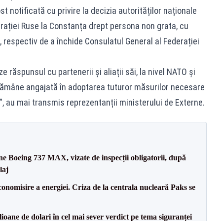
t notificată cu privire la decizia autorităților naționale
erației Ruse la Constanța drept persona non grata, cu
e, respectiv de a închide Consulatul General al Federației
răspunsul cu partenerii și aliații săi, la nivel NATO și
i rămâne angajată în adoptarea tuturor măsurilor necesare
”, au mai transmis reprezentanții ministerului de Externe.
ane Boeing 737 MAX, vizate de inspecții obligatorii, după
laj
onomisire a energiei. Criza de la centrala nucleară Paks se
ioane de dolari în cel mai sever verdict pe tema siguranței