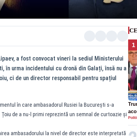
CE
1
paev, a fost convocat vineri la sediul Ministerului
, în urma incidentului cu dronă din Galați, însă nu a
oiu, ci de un director responsabil pentru spațiul
momentul în care ambasadorul Rusiei la București s-a
Tru
acor
 Țoiu de a nu-l primi reprezintă un semnal de curtoazie și
Polit
«ap
Ucr
rea ambasadorului la nivel de director este interpretată