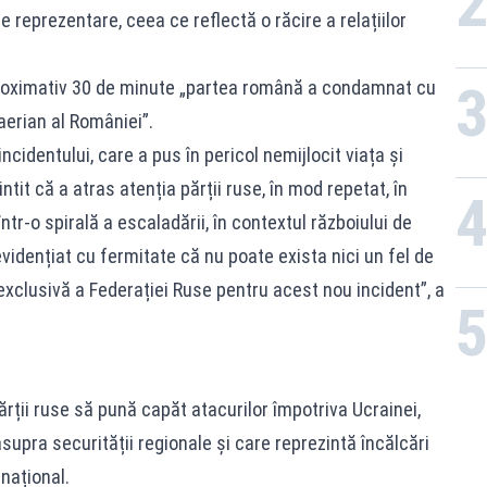
 reprezentare, ceea ce reflectă o răcire a relațiilor
aproximativ 30 de minute „partea română a condamnat cu
 aerian al României”.
ncidentului, care a pus în pericol nemijlocit viața și
tit că a atras atenția părții ruse, în mod repetat, în
tr-o spirală a escaladării, în contextul războiului de
vidențiat cu fermitate că nu poate exista nici un fel de
 exclusivă a Federației Ruse pentru acest nou incident”, a
ărții ruse să pună capăt atacurilor împotriva Ucrainei,
supra securității regionale și care reprezintă încălcări
rnațional.