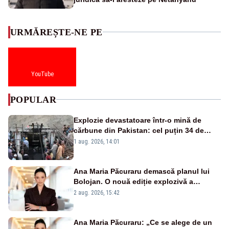
URMĂREȘTE-NE PE
YouTube
POPULAR
Explozie devastatoare într-o mină de
cărbune din Pakistan: cel puțin 34 de
morți - VIDEO
1 aug. 2026, 14:01
Ana Maria Păcuraru demască planul lui
Bolojan. O nouă ediție explozivă a
emisiunii „Miza Zilei” la Realitatea PLUS
2 aug. 2026, 15:42
Ana Maria Păcuraru: „Ce se alege de un