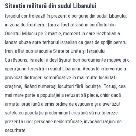
Situația militară din sudul Libanului
Israelul controlează în prezent o porţiune din sudul Libanului,
în zona de frontieră. Ţara a fost atrasă în conflictul din
Orientul Mijlociu pe 2 martie, moment în care Hezbollah a
lansat obuze spre teritoriul israelian ca gest de sprijin pentru
Iran, aflat sub atacurile Statelor Unite şi Israelului.
Ca răspuns, Israelul a desfăşurat bombardamente masive şi o
operaţiune terestră în sudul Libanului. Această intervenţie a
provocat distrugeri semnificative în mai multe localităţi
creştine, lăsând numeroşi locuitori fără locuinţe. Totuşi, cea
mai mare parte a populaţiei a refuzat să plece, chiar dacă
armata israeliană a emis ordine de evacuare şi a avertizat
satele cu populaţie predominant creştină să nu tolereze
prezenţa unor persoane neidentificate, invocând raţiuni de
securitate.