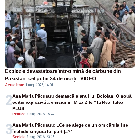
Explozie devastatoare într-o mină de cărbune din
Pakistan: cel puțin 34 de morți - VIDEO
Actualitate
·
1 aug. 2026, 14:01
2
Ana Maria Păcuraru demască planul lui Bolojan. O nouă
ediție explozivă a emisiunii „Miza Zilei” la Realitatea
PLUS
Politica
-
2 aug. 2026, 15:42
3
Ana Maria Păcuraru: „Ce se alege de un om căruia i se
închide singura lui portiță?”
Sociale
-
2 aug. 2026, 23:25