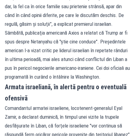
dar, la fel ca în orice familie sau prietenie strânsă, apar din
când în când opinii diferite, pe care le discutăm deschis. De
regulă, găsim şi soluţii”, a explicat premierul israelian.
Sâmbătă, publicaţia americană Axios a relatat că Trump ar fi
spus despre Netanyahu că "ştie cine conduce". Preşedintele
american l-a vizat critic pe liderul israelian în repetate rânduri
în ultima perioadă, mai ales atunci când conflictul din Liban a
pus în pericol negocierile americano-iraniene. Cei doi oficiali au
programată în curând o întâlnire la Washington.
Armata israeliană, în alertă pentru o eventuală
ofensivă
Comandantul armatei israeliene, locotenent-generalul Eyal
Zamir, a declarat duminică, în timpul unei vizite la trupele
desfăşurate în Liban, că forţele israeliene "vor continua să
răspundă ferm oricăror pericole provenite din teritoriul libanez"