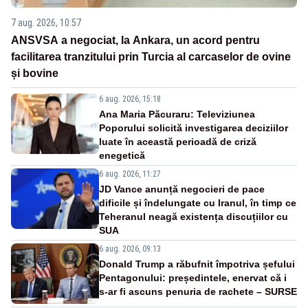
7 aug. 2026, 10:57
ANSVSA a negociat, la Ankara, un acord pentru
facilitarea tranzitului prin Turcia al carcaselor de ovine
și bovine
6 aug. 2026, 15:18
Ana Maria Păcuraru: Televiziunea
Poporului solicită investigarea deciziilor
luate în această perioadă de criză
enegetică
6 aug. 2026, 11:27
JD Vance anunță negocieri de pace
dificile și îndelungate cu Iranul, în timp ce
Teheranul neagă existența discuțiilor cu
SUA
6 aug. 2026, 09:13
Donald Trump a răbufnit împotriva șefului
Pentagonului: președintele, enervat că i
s-ar fi ascuns penuria de rachete – SURSE