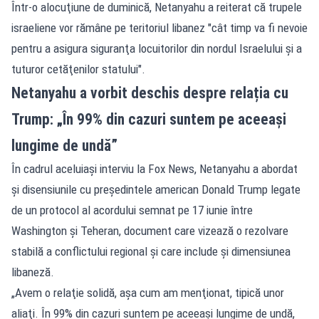
Într-o alocuţiune de duminică, Netanyahu a reiterat că trupele
israeliene vor rămâne pe teritoriul libanez "cât timp va fi nevoie
pentru a asigura siguranţa locuitorilor din nordul Israelului şi a
tuturor cetăţenilor statului".
Netanyahu a vorbit deschis despre relația cu
Trump: „În 99% din cazuri suntem pe aceeași
lungime de undă”
În cadrul aceluiaşi interviu la Fox News, Netanyahu a abordat
şi disensiunile cu preşedintele american Donald Trump legate
de un protocol al acordului semnat pe 17 iunie între
Washington şi Teheran, document care vizează o rezolvare
stabilă a conflictului regional şi care include şi dimensiunea
libaneză.
„Avem o relaţie solidă, aşa cum am menţionat, tipică unor
aliaţi. În 99% din cazuri suntem pe aceeași lungime de undă,