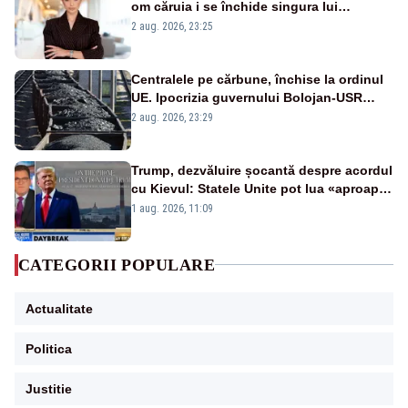
om căruia i se închide singura lui
portiță?”
2 aug. 2026, 23:25
Centralele pe cărbune, închise la ordinul
UE. Ipocrizia guvernului Bolojan-USR
după starea de alertă
2 aug. 2026, 23:29
Trump, dezvăluire șocantă despre acordul
cu Kievul: Statele Unite pot lua «aproape
tot ce vor» din minele Ucrainei”
1 aug. 2026, 11:09
CATEGORII POPULARE
Actualitate
Politica
Justitie