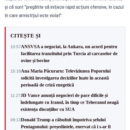
şi că sunt "pregătite să iniţieze rapid acţiuni ofensive, în cazul
în care armistiţiul este violat".
CITEȘTE ȘI
ANSVSA a negociat, la Ankara, un acord pentru
10:57
facilitarea tranzitului prin Turcia al carcaselor de
ovine și bovine
Ana Maria Păcuraru: Televiziunea Poporului
15:18
solicită investigarea deciziilor luate în această
perioadă de criză enegetică
JD Vance anunță negocieri de pace dificile și
11:27
îndelungate cu Iranul, în timp ce Teheranul neagă
existența discuțiilor cu SUA
Donald Trump a răbufnit împotriva șefului
09:13
Pentagonului: președintele, enervat că i s-ar fi