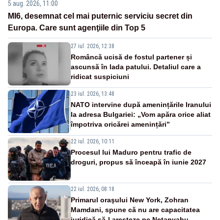
5 aug. 2026, 11:00
MI6, desemnat cel mai puternic serviciu secret din
Europa. Care sunt agenţiile din Top 5
27 iul. 2026, 12:38
Româncă ucisă de fostul partener și
ascunsă în lada patului. Detaliul care a
ridicat suspiciuni
23 iul. 2026, 13:48
NATO intervine după amenințările Iranului
la adresa Bulgariei: „Vom apăra orice aliat
împotriva oricărei amenințări”
22 iul. 2026, 10:11
Procesul lui Maduro pentru trafic de
droguri, propus să înceapă în iunie 2027
22 iul. 2026, 08:18
Primarul oraşului New York, Zohran
Mamdani, spune că nu are capacitatea
juridică să-l aresteze pe Netanyahu