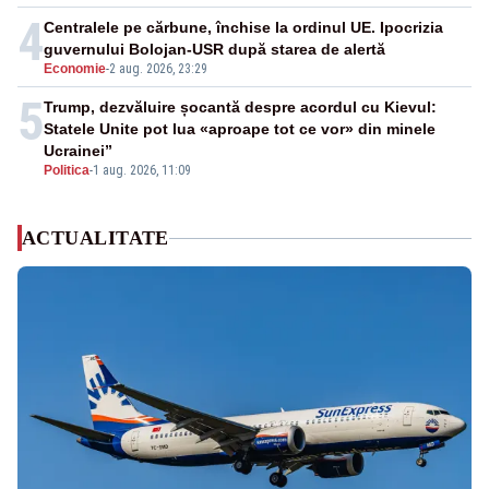
4
Centralele pe cărbune, închise la ordinul UE. Ipocrizia
guvernului Bolojan-USR după starea de alertă
Economie
-
2 aug. 2026, 23:29
5
Trump, dezvăluire șocantă despre acordul cu Kievul:
Statele Unite pot lua «aproape tot ce vor» din minele
Ucrainei”
Politica
-
1 aug. 2026, 11:09
ACTUALITATE