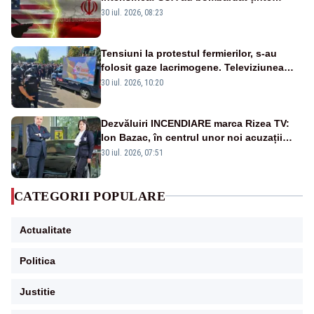
militare din Iran
30 iul. 2026, 08:23
Tensiuni la protestul fermierilor, s-au
folosit gaze lacrimogene. Televiziunea
Poporului face apel la calm – LIVE TEXT
30 iul. 2026, 10:20
Dezvăluiri INCENDIARE marca Rizea TV:
Ion Bazac, în centrul unor noi acuzații
publice
30 iul. 2026, 07:51
CATEGORII POPULARE
Actualitate
Politica
Justitie