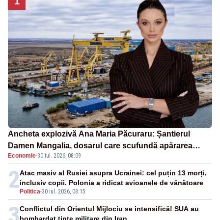
1
Ancheta explozivă Ana Maria Păcuraru: Șantierul
Damen Mangalia, dosarul care scufundă apărarea
Economie
·
30 iul. 2026, 08:09
României
2
Atac masiv al Rusiei asupra Ucrainei: cel puțin 13 morți,
inclusiv copii. Polonia a ridicat avioanele de vânătoare
Politica
-
30 iul. 2026, 08:15
3
Conflictul din Orientul Mijlociu se intensifică! SUA au
bombardat ținte militare din Iran