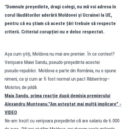
"Domnule președinte, dragi colegi, nu mă voi adresa în
corul lăudătorilor aderării Moldovei și Ucrainei la UE,
pentru că eu știam că aceste țări trebuie să respecte
criterii. Criteriul corupției nu e deloc respectat.
Așa cum știți, Moldova nu mai are premier. În ce context?
Verișoara Maiei Sandu, pseudo‑președinta acestei
pseudo‑republici. Moldova e parte din România, nu o spune
nimeni, ca și cum ar fi fost normal un pact Ribbentrop–
Molotov, de pildă.
Maia Sandu, prima reacție după demisia premierului
Alexandru Munteanu.”Am așteptat mai multă implicare” -
VIDEO
Ne-am trezit cu verișoara președintei că are salariu de 6.000
de euro. Păi noi ajutăm Moldova, noi ducem acolo miliarde