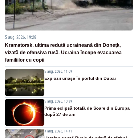
5 aug. 2026, 19:28
Kramatorsk, ultima redută ucraineană din Donețk,
vizată de ofensiva rusă. Ucraina începe evacuarea
familiilor cu copii
5 aug. 2026, 11:09
Explozii uriașe în portul din Dubai
5 aug. 2026, 10:39
Prima eclipsă totală de Soare din Europa
după 27 de ani
4 aug. 2026, 14:41
Ucraina acuză Rusia de crimă de război