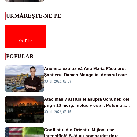
URMĂREȘTE-NE PE
YouTube
POPULAR
Ancheta explozivă Ana Maria Păcuraru:
Șantierul Damen Mangalia, dosarul care
scufundă apărarea României
30 iul. 2026, 08:09
Atac masiv al Rusiei asupra Ucrainei: cel
puțin 13 morți, inclusiv copii. Polonia a
ridicat avioanele de vânătoare
30 iul. 2026, 08:15
Conflictul din Orientul Mijlociu se
intensifică! SUA au bombardat ținte