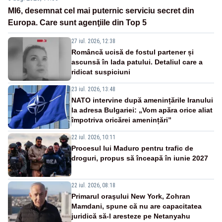
MI6, desemnat cel mai puternic serviciu secret din
Europa. Care sunt agenţiile din Top 5
27 iul. 2026, 12:38
Româncă ucisă de fostul partener și
ascunsă în lada patului. Detaliul care a
ridicat suspiciuni
23 iul. 2026, 13:48
NATO intervine după amenințările Iranului
la adresa Bulgariei: „Vom apăra orice aliat
împotriva oricărei amenințări”
22 iul. 2026, 10:11
Procesul lui Maduro pentru trafic de
droguri, propus să înceapă în iunie 2027
22 iul. 2026, 08:18
Primarul oraşului New York, Zohran
Mamdani, spune că nu are capacitatea
juridică să-l aresteze pe Netanyahu