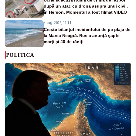
după un atac cu dronă asupra unui civil,
în Herson. Momentul a fost filmat VIDEO
4 aug. 2026, 11:14
Crește bilanțul incidentului de pe plaja de
la Marea Neagră. Rusia anunță șapte
morți și 40 de răniți
POLITICA