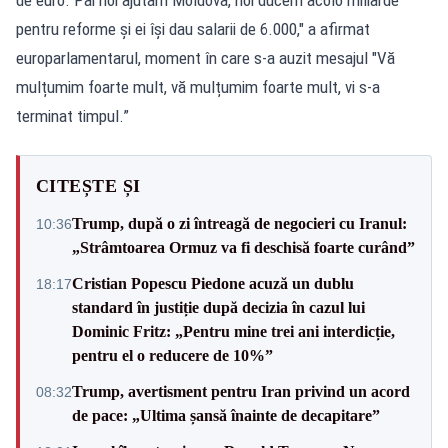
pentru reforme și ei își dau salarii de 6.000," a afirmat
europarlamentarul, moment în care s-a auzit mesajul "Vă
mulțumim foarte mult, vă mulțumim foarte mult, vi s-a
terminat timpul.”
CITEȘTE ȘI
Trump, după o zi întreagă de negocieri cu Iranul:
10:36
„Strâmtoarea Ormuz va fi deschisă foarte curând”
Cristian Popescu Piedone acuză un dublu
18:17
standard în justiție după decizia în cazul lui
Dominic Fritz: „Pentru mine trei ani interdicție,
pentru el o reducere de 10%”
Trump, avertisment pentru Iran privind un acord
08:32
de pace: „Ultima șansă înainte de decapitare”