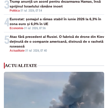
3
Trump anunță un acord pentru dezarmarea Hamas, însă
sprijinul Israelului rămâne incert
Politica
-
31 iul. 2026, 07:54
4
Eurostat: șomajul a rămas stabil în iunie 2026 la 6,3% în
zona euro și 6,0% în UE
Economie
-
31 iul. 2026, 07:56
5
Atac fără precedent al Rusiei. O fabrică de drone din Kiev
deținută de o companie americană, distrusă de o rachetă
rusească
Actualitate
-
31 iul. 2026, 07:40
ACTUALITATE