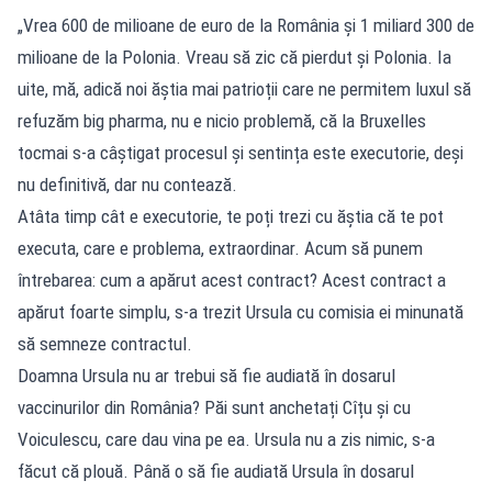
„Vrea 600 de milioane de euro de la România și 1 miliard 300 de
milioane de la Polonia. Vreau să zic că pierdut și Polonia. Ia
uite, mă, adică noi ăștia mai patrioții care ne permitem luxul să
refuzăm big pharma, nu e nicio problemă, că la Bruxelles
tocmai s-a câștigat procesul și sentința este executorie, deși
nu definitivă, dar nu contează.
Atâta timp cât e executorie, te poți trezi cu ăștia că te pot
executa, care e problema, extraordinar. Acum să punem
întrebarea: cum a apărut acest contract? Acest contract a
apărut foarte simplu, s-a trezit Ursula cu comisia ei minunată
să semneze contractul.
Doamna Ursula nu ar trebui să fie audiată în dosarul
vaccinurilor din România? Păi sunt anchetați Cîțu și cu
Voiculescu, care dau vina pe ea. Ursula nu a zis nimic, s-a
făcut că plouă. Până o să fie audiată Ursula în dosarul