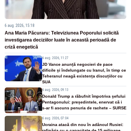
6 aug. 2026, 15:18
Ana Maria Păcuraru: Televiziunea Poporului solicită
investigarea deciziilor luate în această perioadă de
criză enegetică
6 aug. 2026, 11:27
JD Vance anunță negocieri de pace
dificile și îndelungate cu Iranul, în timp ce
Teheranul neagă existența discuțiilor cu
SUA
6 aug. 2026, 09:13
Donald Trump a răbufnit împotriva șefului
Pentagonului: președintele, enervat că i
s-ar fi ascuns penuria de rachete – SURSE
6 aug. 2026, 07:04
Ucraina atacă din nou în adâncul Rusiei:
rafinăria cu o capacitate de 15 milioane