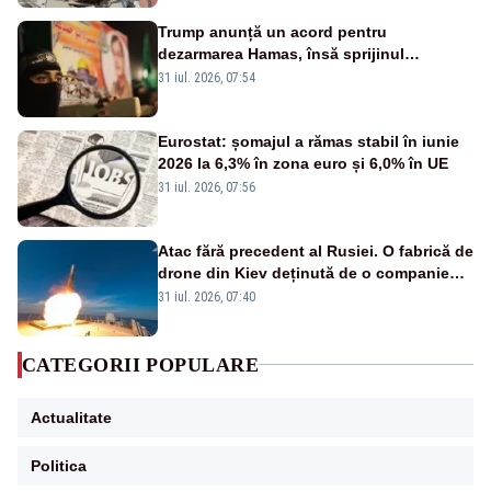
Trump anunță un acord pentru
dezarmarea Hamas, însă sprijinul
Israelului rămâne incert
31 iul. 2026, 07:54
Eurostat: șomajul a rămas stabil în iunie
2026 la 6,3% în zona euro și 6,0% în UE
31 iul. 2026, 07:56
Atac fără precedent al Rusiei. O fabrică de
drone din Kiev deținută de o companie
americană, distrusă de o rachetă
31 iul. 2026, 07:40
rusească
CATEGORII POPULARE
Actualitate
Politica