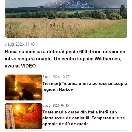
6 aug. 2026, 11:43
Rusia susține că a doborât peste 600 drone ucrainene
într-o singură noapte. Un centru logistic Wildberries,
avariat VIDEO
6 aug. 2026, 10:47
Trei morți în urma unui atac rusesc asupra
regiunii Harkov
6 aug. 2026, 07:15
Toate marile orașe din Italia intră sub
alertă roșie de caniculă. Temperaturile se
apropie de 40 de grade