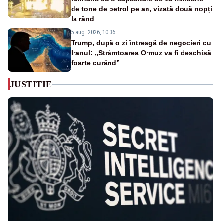
de tone de petrol pe an, vizată două nopți
la rând
5 aug. 2026, 10:36
Trump, după o zi întreagă de negocieri cu
Iranul: „Strâmtoarea Ormuz va fi deschisă
foarte curând”
JUSTITIE