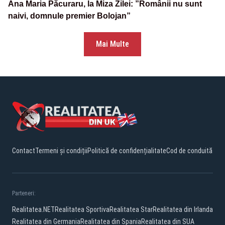
Ana Maria Păcuraru, la Miza Zilei: ”Românii nu sunt
naivi, domnule premier Bolojan”
Mai Multe
Contact
Termeni și condiții
Politică de confidențialitate
Cod de conduită
Parteneri:
Realitatea.NET
Realitatea Sportiva
Realitatea Star
Realitatea din Irlanda
Realitatea din Germania
Realitatea din Spania
Realitatea din SUA