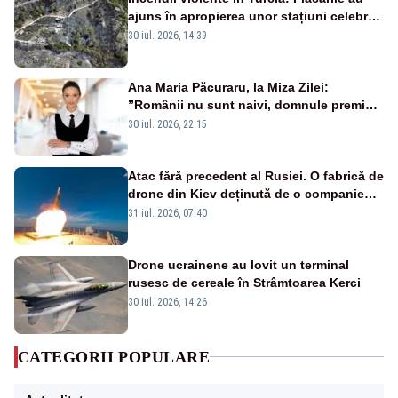
ajuns în apropierea unor stațiuni celebre:
sute de persoane, evacuate
30 iul. 2026, 14:39
Ana Maria Păcuraru, la Miza Zilei:
”Românii nu sunt naivi, domnule premier
Bolojan”
30 iul. 2026, 22:15
Atac fără precedent al Rusiei. O fabrică de
drone din Kiev deținută de o companie
americană, distrusă de o rachetă
31 iul. 2026, 07:40
rusească
Drone ucrainene au lovit un terminal
rusesc de cereale în Strâmtoarea Kerci
30 iul. 2026, 14:26
CATEGORII POPULARE