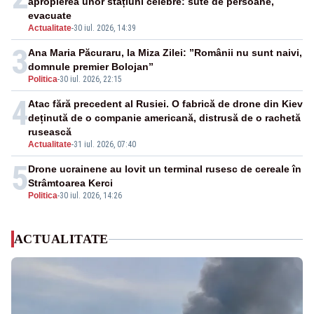
apropierea unor stațiuni celebre: sute de persoane,
evacuate
Actualitate
-
30 iul. 2026, 14:39
3
Ana Maria Păcuraru, la Miza Zilei: ”Românii nu sunt naivi,
domnule premier Bolojan”
Politica
-
30 iul. 2026, 22:15
4
Atac fără precedent al Rusiei. O fabrică de drone din Kiev
deținută de o companie americană, distrusă de o rachetă
rusească
Actualitate
-
31 iul. 2026, 07:40
5
Drone ucrainene au lovit un terminal rusesc de cereale în
Strâmtoarea Kerci
Politica
-
30 iul. 2026, 14:26
ACTUALITATE