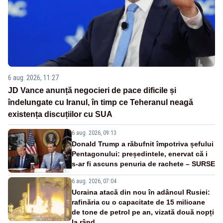
6 aug. 2026, 11:27
JD Vance anunță negocieri de pace dificile și
îndelungate cu Iranul, în timp ce Teheranul neagă
existența discuțiilor cu SUA
6 aug. 2026, 09:13
Donald Trump a răbufnit împotriva șefului
Pentagonului: președintele, enervat că i
s-ar fi ascuns penuria de rachete – SURSE
6 aug. 2026, 07:04
Ucraina atacă din nou în adâncul Rusiei:
rafinăria cu o capacitate de 15 milioane
de tone de petrol pe an, vizată două nopți
la rând