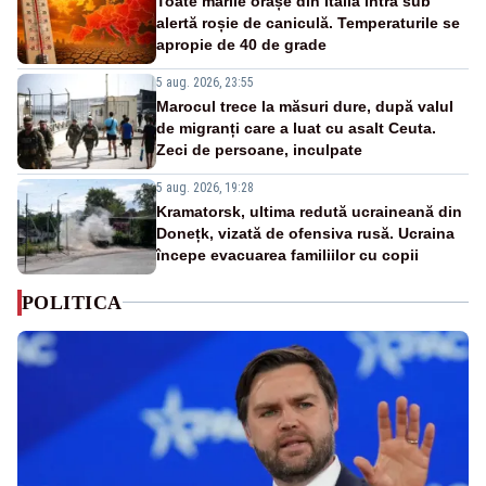
Toate marile orașe din Italia intră sub
alertă roșie de caniculă. Temperaturile se
apropie de 40 de grade
5 aug. 2026, 23:55
Marocul trece la măsuri dure, după valul
de migranți care a luat cu asalt Ceuta.
Zeci de persoane, inculpate
5 aug. 2026, 19:28
Kramatorsk, ultima redută ucraineană din
Donețk, vizată de ofensiva rusă. Ucraina
începe evacuarea familiilor cu copii
POLITICA