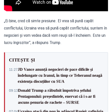
„Ei bine, cred că simte presiune. El vrea să pună capăt
conflictului, Ucraina vrea să pună capăt conflictului, suntem în
negocieri și vom vedea dacă vom reuși să-l încheiem. Este un
lucru îngrozitor”, a răspuns Trump.
CITEȘTE ȘI
JD Vance anunță negocieri de pace dificile și
11:27
îndelungate cu Iranul, în timp ce Teheranul neagă
existența discuțiilor cu SUA
Donald Trump a răbufnit împotriva șefului
09:13
Pentagonului: președintele, enervat că i s-ar fi
ascuns penuria de rachete – SURSE
Ucraina atacă din nou în adâncul Rusiei: rafinăria
07:04