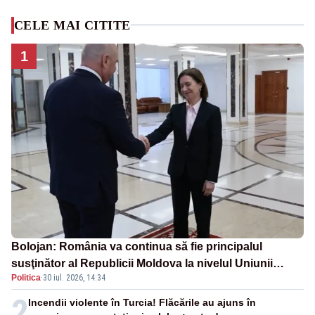
CELE MAI CITITE
1
Bolojan: România va continua să fie principalul
susţinător al Republicii Moldova la nivelul Uniunii
Politica
·
30 iul. 2026, 14:34
Europene
2
Incendii violente în Turcia! Flăcările au ajuns în