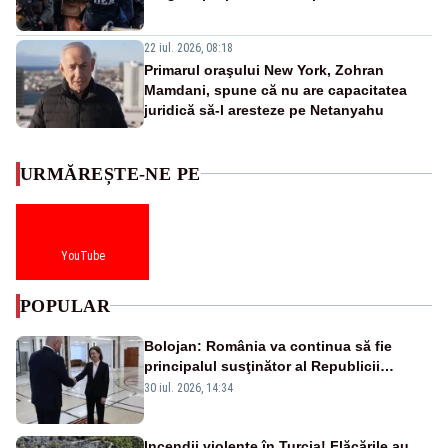
22 iul. 2026, 08:18
Primarul oraşului New York, Zohran
Mamdani, spune că nu are capacitatea
juridică să-l aresteze pe Netanyahu
URMĂREȘTE-NE PE
YouTube
POPULAR
Bolojan: România va continua să fie
principalul susţinător al Republicii
Moldova la nivelul Uniunii Europene
30 iul. 2026, 14:34
Incendii violente în Turcia! Flăcările au