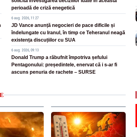
solicită investigarea deciziilor luate în această
perioadă de criză enegetică
6 aug. 2026, 11:27
n
JD Vance anunță negocieri de pace dificile și
îndelungate cu Iranul, în timp ce Teheranul neagă
existența discuțiilor cu SUA
6 aug. 2026, 09:13
Donald Trump a răbufnit împotriva șefului
Pentagonului: președintele, enervat că i s-ar fi
ascuns penuria de rachete – SURSE
E