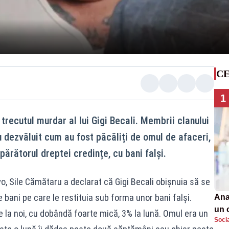
CE
1
 trecutul murdar al lui Gigi Becali. Membrii clanului
 dezvăluit cum au fost păcăliți de omul de afaceri,
apărătorul dreptei credințe, cu bani falși.
, Sile Cămătaru a declarat că Gigi Becali obișnuia să se
bani pe care le restituia sub forma unor bani falși.
Ana
un 
 la noi, cu dobândă foarte mică, 3% la lună. Omul era un
Soci
por