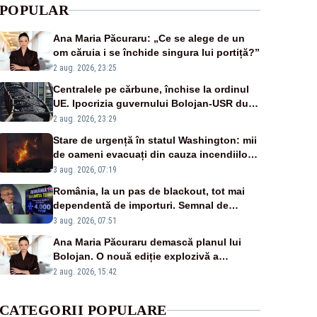
POPULAR
Ana Maria Păcuraru: „Ce se alege de un
om căruia i se închide singura lui portiță?”
2 aug. 2026, 23:25
Centralele pe cărbune, închise la ordinul
UE. Ipocrizia guvernului Bolojan-USR după
starea de alertă
2 aug. 2026, 23:29
Stare de urgență în statul Washington: mii
de oameni evacuați din cauza incendiilor
puternice de vegetație
3 aug. 2026, 07:19
România, la un pas de blackout, tot mai
dependentă de importuri. Semnal de
alarmă tras de un expert în energie
3 aug. 2026, 07:51
Ana Maria Păcuraru demască planul lui
Bolojan. O nouă ediție explozivă a
emisiunii „Miza Zilei” la Realitatea PLUS
2 aug. 2026, 15:42
CATEGORII POPULARE