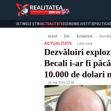
ULTIMELE ȘTIRI
ACTUALITATE
ECONOMIE
JUSTITIE
POLITICA
Acasă
Știri
Actualitate
·
ACTUALITATE
1 min citire
Dezvăluiri exploz
Becali i-ar fi pă
10.000 de dolari mo
26 mai 2026, 22:05