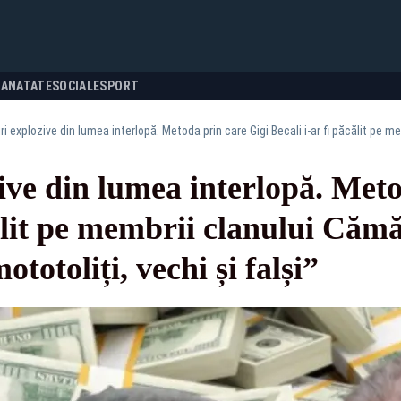
SANATATE
SOCIALE
SPORT
ive din lumea interlopă. Meto
călit pe membrii clanului Căm
totoliți, vechi și falși”