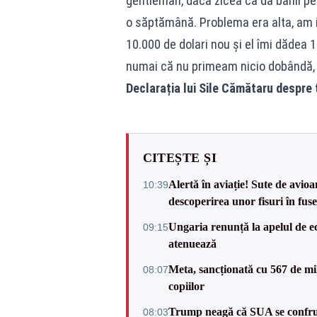
gentleman, dacă zicea că dă banii pe
o săptămână. Problema era alta, am i
10.000 de dolari nou și el îmi dădea 10
numai că nu primeam nicio dobândă, 
Declarația lui Sile Cămătaru despre t
CITEȘTE ȘI
Alertă în aviație! Sute de avio
10:39
descoperirea unor fisuri în fuse
Ungaria renunță la apelul de ec
09:15
atenuează
Meta, sancționată cu 567 de mil
08:07
copiilor
Trump neagă că SUA se confru
08:03