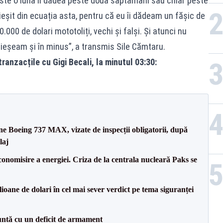
ste o lună îi dădea peste două săptămâni sau chiar peste
eșit din ecuația asta, pentru că eu îi dădeam un fășic de
.000 de dolari mototoliți, vechi și falși. Și atunci nu
ieșeam și în minus”, a transmis Sile Cămtaru.
ranzacțile cu Gigi Becali, la minutul 03:30:
ane Boeing 737 MAX, vizate de inspecții obligatorii, după
laj
onomisire a energiei. Criza de la centrala nucleară Paks se
ioane de dolari în cel mai sever verdict pe tema siguranței
ntă cu un deficit de armament