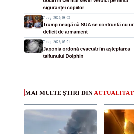
dolari în cel mai sever verdict pe tema
siguranței copiilor
7 aug. 2026, 08:03
Trump neagă că SUA se confruntă cu u
deficit de armament
7 aug. 2026, 08:01
Japonia ordonă evacuări în așteptarea
taifunului Dolphin
MAI MULTE ȘTIRI DIN
ACTUALITAT