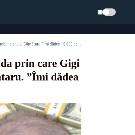
Schimba tema
Dezvăluiri explozive din lumea interlopă. Metoda prin care Gigi Becali i-ar fi păcălit pe membrii clanului Cămătaru. ”Îmi dădea 10.000 de dolari mototoliți, vechi și falși”
da prin care Gigi
ătaru. ”Îmi dădea