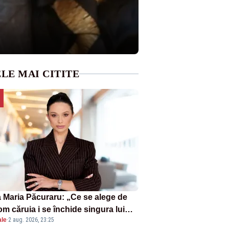
LE MAI CITITE
 Maria Păcuraru: „Ce se alege de
om căruia i se închide singura lui
ale
·
2 aug. 2026, 23:25
tiță?”