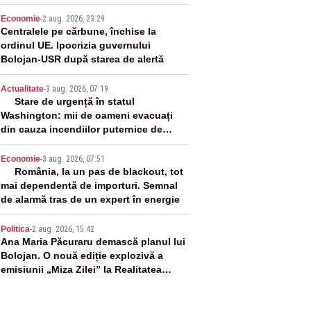
2
Economie
-
2 aug. 2026, 23:29
Centralele pe cărbune, închise la
ordinul UE. Ipocrizia guvernului
Bolojan-USR după starea de alertă
3
Actualitate
-
3 aug. 2026, 07:19
Stare de urgență în statul
Washington: mii de oameni evacuați
din cauza incendiilor puternice de
vegetație
4
Economie
-
3 aug. 2026, 07:51
România, la un pas de blackout, tot
mai dependentă de importuri. Semnal
de alarmă tras de un expert în energie
5
Politica
-
2 aug. 2026, 15:42
Ana Maria Păcuraru demască planul lui
Bolojan. O nouă ediție explozivă a
emisiunii „Miza Zilei” la Realitatea
PLUS