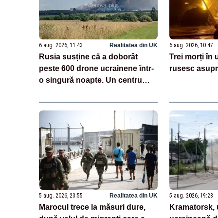
6 aug. 2026, 11:43
Realitatea din UK
6 aug. 2026, 10:47
Rusia susține că a doborât
Trei morți în
peste 600 drone ucrainene într-
rusesc asupr
o singură noapte. Un centru
logistic Wildberries, avariat
VIDEO
5 aug. 2026, 23:55
Realitatea din UK
5 aug. 2026, 19:28
Marocul trece la măsuri dure,
Kramatorsk, 