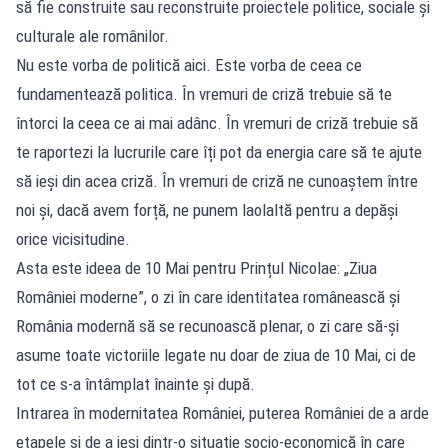
să fie construite sau reconstruite proiectele politice, sociale și
culturale ale românilor.
Nu este vorba de politică aici. Este vorba de ceea ce
fundamentează politica. În vremuri de criză trebuie să te
întorci la ceea ce ai mai adânc. În vremuri de criză trebuie să
te raportezi la lucrurile care îți pot da energia care să te ajute
să ieși din acea criză. În vremuri de criză ne cunoaștem între
noi și, dacă avem forță, ne punem laolaltă pentru a depăși
orice vicisitudine.
Asta este ideea de 10 Mai pentru Prințul Nicolae: „Ziua
României moderne”, o zi în care identitatea românească și
România modernă să se recunoască plenar, o zi care să-și
asume toate victoriile legate nu doar de ziua de 10 Mai, ci de
tot ce s-a întâmplat înainte și după.
Intrarea în modernitatea României, puterea României de a arde
etapele și de a ieși dintr-o situație socio-economică în care