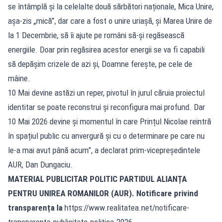
se întâmplă și la celelalte două sărbători naționale, Mica Unire,
așa-zis „mică”, dar care a fost o unire uriașă, și Marea Unire de
la 1 Decembrie, să îi ajute pe români să-și regăsească
energiile. Doar prin regăsirea acestor energii se va fi capabili
să depășim crizele de azi și, Doamne ferește, pe cele de
mâine.
10 Mai devine astăzi un reper, pivotul în jurul căruia proiectul
identitar se poate reconstrui și reconfigura mai profund. Dar
10 Mai 2026 devine și momentul în care Prințul Nicolae reintră
în spațiul public cu anvergură și cu o determinare pe care nu
le-a mai avut până acum”, a declarat prim-vicepreședintele
AUR, Dan Dungaciu.
MATERIAL PUBLICITAR POLITIC PARTIDUL ALIANȚA
PENTRU UNIREA ROMANILOR (AUR). Notificare privind
transparența la
https://www.realitatea.net/notificare-
transparenta-publicitate-politica-2026