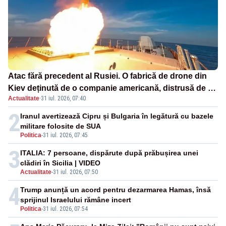
Atac fără precedent al Rusiei. O fabrică de drone din
Kiev deținută de o companie americană, distrusă de o
Actualitate
·
31 iul. 2026, 07:40
rachetă rusească
2
Iranul avertizează Cipru și Bulgaria în legătură cu bazele
militare folosite de SUA
Politica
-
31 iul. 2026, 07:45
3
ITALIA: 7 persoane, dispărute după prăbușirea unei
clădiri în Sicilia | VIDEO
Actualitate
-
31 iul. 2026, 07:50
4
Trump anunță un acord pentru dezarmarea Hamas, însă
sprijinul Israelului rămâne incert
Politica
-
31 iul. 2026, 07:54