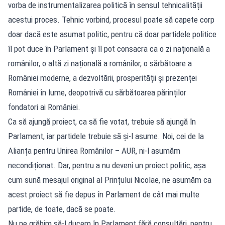
vorba de instrumentalizarea politică în sensul tehnicalității
acestui proces. Tehnic vorbind, procesul poate să capete corp
doar dacă este asumat politic, pentru că doar partidele politice
îl pot duce în Parlament și îl pot consacra ca o zi națională a
românilor, o altă zi națională a românilor, o sărbătoare a
României moderne, a dezvoltării, prosperității și prezenței
României în lume, deopotrivă cu sărbătoarea părinților
fondatori ai României.
Ca să ajungă proiect, ca să fie votat, trebuie să ajungă în
Parlament, iar partidele trebuie să și-l asume. Noi, cei de la
Alianța pentru Unirea Românilor – AUR, ni-l asumăm
necondiționat. Dar, pentru a nu deveni un proiect politic, așa
cum sună mesajul original al Prințului Nicolae, ne asumăm ca
acest proiect să fie depus în Parlament de cât mai multe
partide, de toate, dacă se poate.
Nu ne grăbim să-l ducem în Parlament fără consultări, pentru