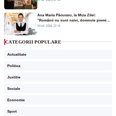
Ana Maria Păcuraru, la Miza Zilei:
”Românii nu sunt naivi, domnule premier
Bolojan”
30 iul. 2026, 22:15
CATEGORII POPULARE
Actualitate
Politica
Justitie
Sociale
Economie
Sport