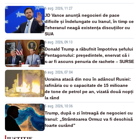
6 aug. 2026, 11:27
JD Vance anunță negocieri de pace
dificile și îndelungate cu Iranul, în timp ce
Teheranul neagă existența discuțiilor cu
SUA
6 aug. 2026, 09:13
Donald Trump a răbufnit împotriva șefului
Pentagonului: președintele, enervat că i
s-ar fi ascuns penuria de rachete – SURSE
6 aug. 2026, 07:04
Ucraina atacă din nou în adâncul Rusiei:
rafinăria cu o capacitate de 15 milioane
de tone de petrol pe an, vizată două nopți
la rând
5 aug. 2026, 10:36
Trump, după o zi întreagă de negocieri cu
Iranul: „Strâmtoarea Ormuz va fi deschisă
foarte curând”