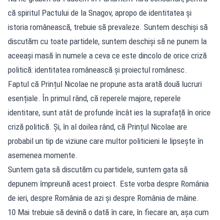
că spiritul Pactului de la Snagov, apropo de identitatea și
istoria românească, trebuie să prevaleze. Suntem deschiși să
discutăm cu toate partidele, suntem deschiși să ne punem la
aceeași masă în numele a ceva ce este dincolo de orice criză
politică: identitatea românească și proiectul românesc.
Faptul că Prințul Nicolae ne propune asta arată două lucruri
esențiale. În primul rând, că reperele majore, reperele
identitare, sunt atât de profunde încât ies la suprafață în orice
criză politică. Și, în al doilea rând, că Prințul Nicolae are
probabil un tip de viziune care multor politicieni le lipsește în
asemenea momente.
Suntem gata să discutăm cu partidele, suntem gata să
depunem împreună acest proiect. Este vorba despre România
de ieri, despre România de azi și despre România de mâine.
10 Mai trebuie să devină o dată în care, în fiecare an, așa cum