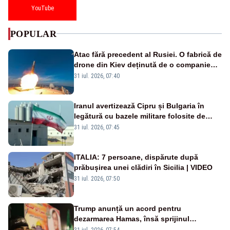
YouTube
POPULAR
Atac fără precedent al Rusiei. O fabrică de
drone din Kiev deținută de o companie
americană, distrusă de o rachetă
31 iul. 2026, 07:40
rusească
Iranul avertizează Cipru și Bulgaria în
legătură cu bazele militare folosite de
SUA
31 iul. 2026, 07:45
ITALIA: 7 persoane, dispărute după
prăbușirea unei clădiri în Sicilia | VIDEO
31 iul. 2026, 07:50
Trump anunță un acord pentru
dezarmarea Hamas, însă sprijinul
Israelului rămâne incert
31 iul. 2026, 07:54