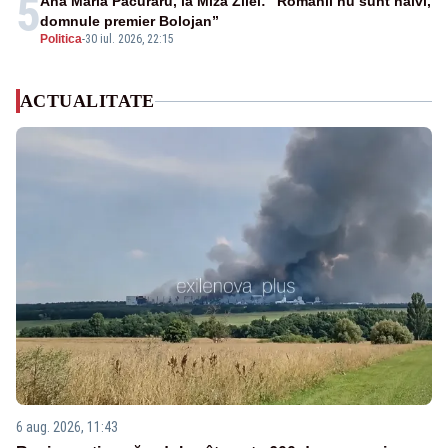
5
Ana Maria Păcuraru, la Miza Zilei: ”Românii nu sunt naivi,
domnule premier Bolojan”
Politica
-
30 iul. 2026, 22:15
ACTUALITATE
6 aug. 2026, 11:43