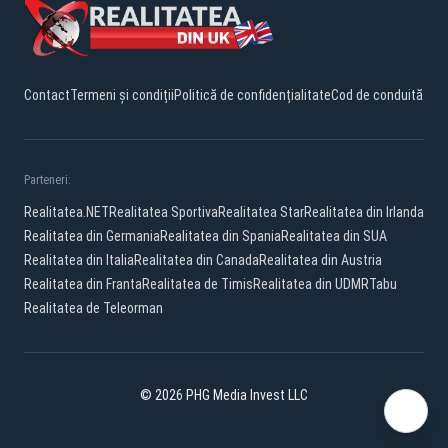
Contact
Termeni și condiții
Politică de confidențialitate
Cod de conduită
Parteneri:
Realitatea.NET
Realitatea Sportiva
Realitatea Star
Realitatea din Irlanda
Realitatea din Germania
Realitatea din Spania
Realitatea din SUA
Realitatea din Italia
Realitatea din Canada
Realitatea din Austria
Realitatea din Franta
Realitatea de Timis
Realitatea din UDMR
Tabu
Realitatea de Teleorman
© 2026 PHG Media Invest LLC
YouTube