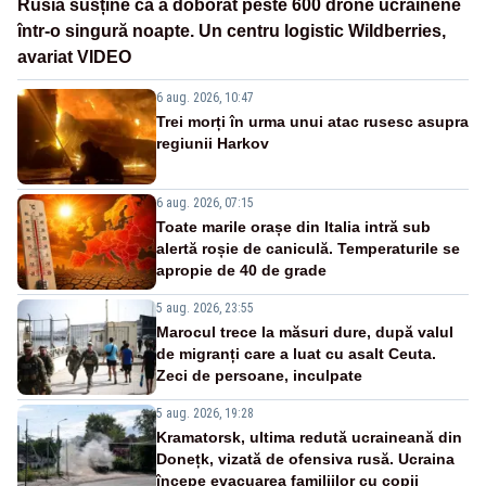
Rusia susține că a doborât peste 600 drone ucrainene
într-o singură noapte. Un centru logistic Wildberries,
avariat VIDEO
6 aug. 2026, 10:47
Trei morți în urma unui atac rusesc asupra
regiunii Harkov
6 aug. 2026, 07:15
Toate marile orașe din Italia intră sub
alertă roșie de caniculă. Temperaturile se
apropie de 40 de grade
5 aug. 2026, 23:55
Marocul trece la măsuri dure, după valul
de migranți care a luat cu asalt Ceuta.
Zeci de persoane, inculpate
5 aug. 2026, 19:28
Kramatorsk, ultima redută ucraineană din
Donețk, vizată de ofensiva rusă. Ucraina
începe evacuarea familiilor cu copii