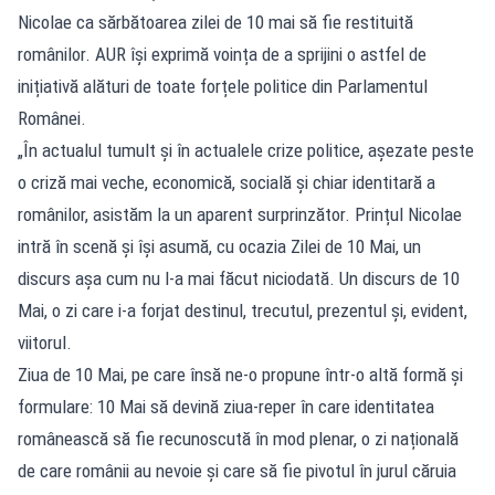
Nicolae ca sărbătoarea zilei de 10 mai să fie restituită
românilor. AUR își exprimă voința de a sprijini o astfel de
inițiativă alături de toate forțele politice din Parlamentul
Românei.
„În actualul tumult și în actualele crize politice, așezate peste
o criză mai veche, economică, socială și chiar identitară a
românilor, asistăm la un aparent surprinzător. Prințul Nicolae
intră în scenă și își asumă, cu ocazia Zilei de 10 Mai, un
discurs așa cum nu l-a mai făcut niciodată. Un discurs de 10
Mai, o zi care i-a forjat destinul, trecutul, prezentul și, evident,
viitorul.
Ziua de 10 Mai, pe care însă ne-o propune într-o altă formă și
formulare: 10 Mai să devină ziua-reper în care identitatea
românească să fie recunoscută în mod plenar, o zi națională
de care românii au nevoie și care să fie pivotul în jurul căruia