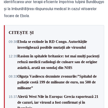
identificarea unor terapii eficiente împotriva tulpinii Bundibugyo
și la îmbunătățirea răspunsului medical în cazul viitoarelor
focare de Ebola.
CITEȘTE ȘI
Ebola se extinde în RD Congo. Autoritățile
09:38
investighează posibile mutații ale virusului
Rasism în spitalele britanice: tot mai mulți pacienți
12:39
refuză medicii radiologi de culoare sau de origine
asiatică, arată un sondaj din NHS
Olguța Vasilescu dezminte zvonurile:”Spitalul de
08:33
paliație costă 199 de milioane de euro, nu 500 de
milioane”
Alertă West Nile în Europa: Grecia raportează 21
15:37
de cazuri, iar virusul a fost confirmat și în