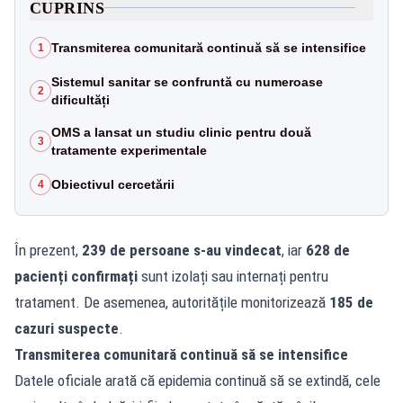
CUPRINS
Transmiterea comunitară continuă să se intensifice
1
Sistemul sanitar se confruntă cu numeroase
2
dificultăți
OMS a lansat un studiu clinic pentru două
3
tratamente experimentale
Obiectivul cercetării
4
În prezent,
239 de persoane s-au vindecat
, iar
628 de
pacienți confirmați
sunt izolați sau internați pentru
tratament. De asemenea, autoritățile monitorizează
185 de
cazuri suspecte
.
Transmiterea comunitară continuă să se intensifice
Datele oficiale arată că epidemia continuă să se extindă, cele