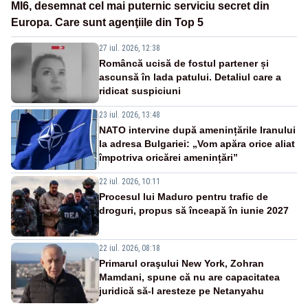
MI6, desemnat cel mai puternic serviciu secret din
Europa. Care sunt agenţiile din Top 5
27 iul. 2026, 12:38
Româncă ucisă de fostul partener și
ascunsă în lada patului. Detaliul care a
ridicat suspiciuni
23 iul. 2026, 13:48
NATO intervine după amenințările Iranului
la adresa Bulgariei: „Vom apăra orice aliat
împotriva oricărei amenințări”
22 iul. 2026, 10:11
Procesul lui Maduro pentru trafic de
droguri, propus să înceapă în iunie 2027
22 iul. 2026, 08:18
Primarul oraşului New York, Zohran
Mamdani, spune că nu are capacitatea
juridică să-l aresteze pe Netanyahu