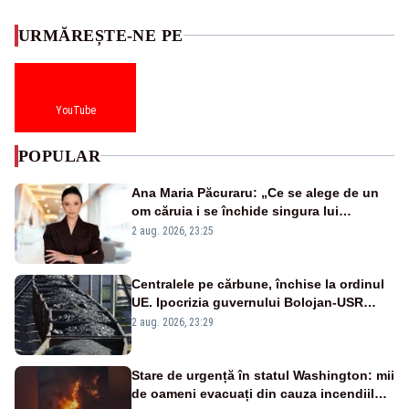
URMĂREȘTE-NE PE
YouTube
POPULAR
Ana Maria Păcuraru: „Ce se alege de un
om căruia i se închide singura lui
portiță?”
2 aug. 2026, 23:25
Centralele pe cărbune, închise la ordinul
UE. Ipocrizia guvernului Bolojan-USR
după starea de alertă
2 aug. 2026, 23:29
Stare de urgență în statul Washington: mii
de oameni evacuați din cauza incendiilor