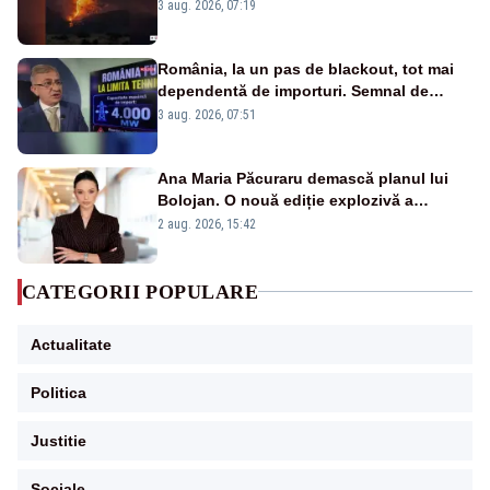
puternice de vegetație
3 aug. 2026, 07:19
România, la un pas de blackout, tot mai
dependentă de importuri. Semnal de
alarmă tras de un expert în energie
3 aug. 2026, 07:51
Ana Maria Păcuraru demască planul lui
Bolojan. O nouă ediție explozivă a
emisiunii „Miza Zilei” la Realitatea PLUS
2 aug. 2026, 15:42
CATEGORII POPULARE
Actualitate
Politica
Justitie
Sociale