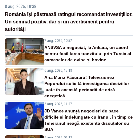
8 aug. 2026, 10:38
România își păstrează ratingul recomandat investițiilor.
Un semnal pozitiv, dar și un avertisment pentru
autorități
7 aug. 2026, 10:57
ANSVSA a negociat, la Ankara, un acord
pentru facilitarea tranzitului prin Turcia al
carcaselor de ovine și bovine
6 aug. 2026, 15:18
Ana Maria Păcuraru: Televiziunea
Poporului solicită investigarea deciziilor
luate în această perioadă de criză
enegetică
6 aug. 2026, 11:27
JD Vance anunță negocieri de pace
dificile și îndelungate cu Iranul, în timp ce
Teheranul neagă existența discuțiilor cu
SUA
6 aug. 2026, 09:13