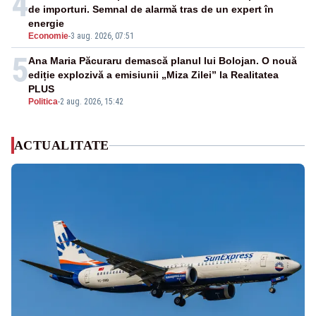
4
de importuri. Semnal de alarmă tras de un expert în
energie
Economie
-
3 aug. 2026, 07:51
5
Ana Maria Păcuraru demască planul lui Bolojan. O nouă
ediție explozivă a emisiunii „Miza Zilei” la Realitatea
PLUS
Politica
-
2 aug. 2026, 15:42
ACTUALITATE