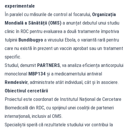
experimentale
În paralel cu măsurile de control al focarului,
Organizația
Mondială a Sănătății (OMS)
a anunțat debutul unui studiu
clinic în RDC pentru evaluarea a două tratamente împotriva
tulpinii
Bundibugyo
a virusului Ebola, o variantă rară pentru
care nu există în prezent un vaccin aprobat sau un tratament
specific.
Studiul, denumit
PARTNERS
, va analiza eficiența anticorpului
monoclonal
MBP134
și a medicamentului antiviral
Remdesivir
, administrate atât individual, cât și în asociere.
Obiectivul cercetării
Proiectul este coordonat de Institutul Național de Cercetare
Biomedicală din RDC, cu sprijinul unei coaliții de parteneri
internaționali, inclusiv al OMS.
Specialiștii speră că rezultatele studiului vor contribui la