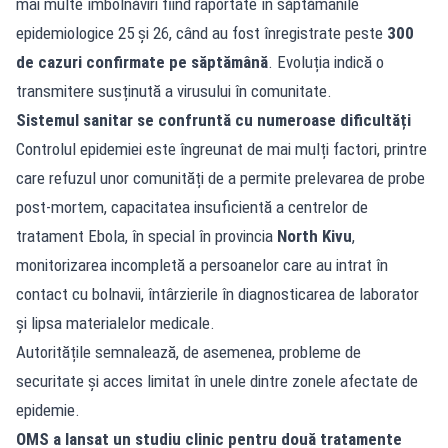
mai multe îmbolnăviri fiind raportate în săptămânile
epidemiologice 25 și 26, când au fost înregistrate peste
300
de cazuri confirmate pe săptămână
. Evoluția indică o
transmitere susținută a virusului în comunitate.
Sistemul sanitar se confruntă cu numeroase dificultăți
Controlul epidemiei este îngreunat de mai mulți factori, printre
care refuzul unor comunități de a permite prelevarea de probe
post-mortem, capacitatea insuficientă a centrelor de
tratament Ebola, în special în provincia
North Kivu
,
monitorizarea incompletă a persoanelor care au intrat în
contact cu bolnavii, întârzierile în diagnosticarea de laborator
și lipsa materialelor medicale.
Autoritățile semnalează, de asemenea, probleme de
securitate și acces limitat în unele dintre zonele afectate de
epidemie.
OMS a lansat un studiu clinic pentru două tratamente