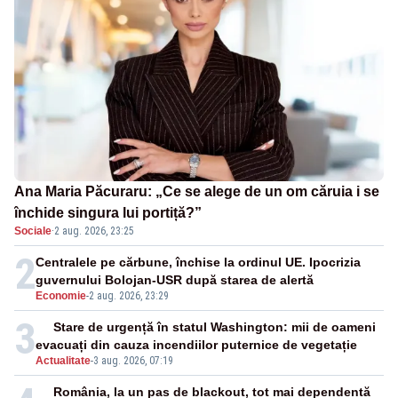
Ana Maria Păcuraru: „Ce se alege de un om căruia i se
închide singura lui portiță?”
Sociale
·
2 aug. 2026, 23:25
2
Centralele pe cărbune, închise la ordinul UE. Ipocrizia
guvernului Bolojan-USR după starea de alertă
Economie
-
2 aug. 2026, 23:29
3
Stare de urgență în statul Washington: mii de oameni
evacuați din cauza incendiilor puternice de vegetație
Actualitate
-
3 aug. 2026, 07:19
România, la un pas de blackout, tot mai dependentă