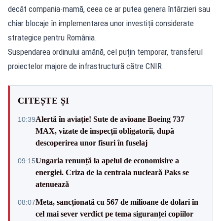
decât compania-mamă, ceea ce ar putea genera întârzieri sau
chiar blocaje în implementarea unor investiții considerate
strategice pentru România.
Suspendarea ordinului amână, cel puțin temporar, transferul
proiectelor majore de infrastructură către CNIR.
CITEȘTE ȘI
Alertă în aviație! Sute de avioane Boeing 737
10:39
MAX, vizate de inspecții obligatorii, după
descoperirea unor fisuri în fuselaj
Ungaria renunță la apelul de economisire a
09:15
energiei. Criza de la centrala nucleară Paks se
atenuează
Meta, sancționată cu 567 de milioane de dolari în
08:07
cel mai sever verdict pe tema siguranței copiilor