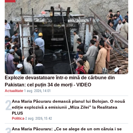
Explozie devastatoare într-o mină de cărbune din
Pakistan: cel puțin 34 de morți - VIDEO
Actualitate
·
1 aug. 2026, 14:01
2
Ana Maria Păcuraru demască planul lui Bolojan. O nouă
ediție explozivă a emisiunii „Miza Zilei” la Realitatea
PLUS
Politica
-
2 aug. 2026, 15:42
3
Ana Maria Păcuraru: „Ce se alege de un om căruia i se