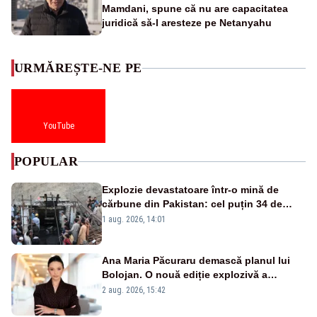
Mamdani, spune că nu are capacitatea
juridică să-l aresteze pe Netanyahu
URMĂREȘTE-NE PE
YouTube
POPULAR
Explozie devastatoare într-o mină de
cărbune din Pakistan: cel puțin 34 de
morți - VIDEO
1 aug. 2026, 14:01
Ana Maria Păcuraru demască planul lui
Bolojan. O nouă ediție explozivă a
emisiunii „Miza Zilei” la Realitatea PLUS
2 aug. 2026, 15:42