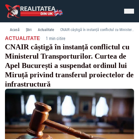
Acasă
Știri
Actualitate
CNAIR câștigă în instanță conflictul cu Ministerul Transporturilor. Curtea de Apel București a suspendat ordinul lui Miruță privind transferul proiectelor de infrastructură
·
ACTUALITATE
1 min citire
CNAIR câștigă în instanță conflictul cu
Ministerul Transporturilor. Curtea de
Apel București a suspendat ordinul lui
Miruță privind transferul proiectelor de
infrastructură