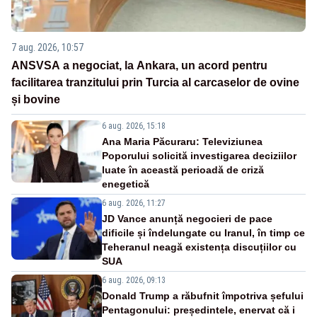
7 aug. 2026, 10:57
ANSVSA a negociat, la Ankara, un acord pentru
facilitarea tranzitului prin Turcia al carcaselor de ovine
și bovine
6 aug. 2026, 15:18
Ana Maria Păcuraru: Televiziunea
Poporului solicită investigarea deciziilor
luate în această perioadă de criză
enegetică
6 aug. 2026, 11:27
JD Vance anunță negocieri de pace
dificile și îndelungate cu Iranul, în timp ce
Teheranul neagă existența discuțiilor cu
SUA
6 aug. 2026, 09:13
Donald Trump a răbufnit împotriva șefului
Pentagonului: președintele, enervat că i