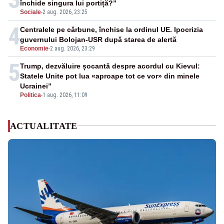
închide singura lui portiță?”
Sociale
-
2 aug. 2026, 23:25
4
Centralele pe cărbune, închise la ordinul UE. Ipocrizia
guvernului Bolojan-USR după starea de alertă
Economie
-
2 aug. 2026, 23:29
5
Trump, dezvăluire șocantă despre acordul cu Kievul:
Statele Unite pot lua «aproape tot ce vor» din minele
Ucrainei”
Politica
-
1 aug. 2026, 11:09
ACTUALITATE