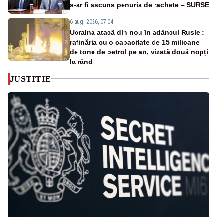
s-ar fi ascuns penuria de rachete – SURSE
6 aug. 2026, 07:04
Ucraina atacă din nou în adâncul Rusiei:
rafinăria cu o capacitate de 15 milioane
de tone de petrol pe an, vizată două nopți
la rând
JUSTITIE