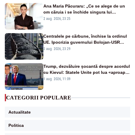
Ana Maria Păcuraru: „Ce se alege de un
om căruia i se închide singura lui
portiță?”
2 aug. 2026, 23:25
Centralele pe cărbune, închise la ordinul
UE. Ipocrizia guvernului Bolojan-USR
după starea de alertă
2 aug. 2026, 23:29
Trump, dezvăluire șocantă despre acordul
cu Kievul: Statele Unite pot lua «aproape
tot ce vor» din minele Ucrainei”
1 aug. 2026, 11:09
CATEGORII POPULARE
Actualitate
Politica