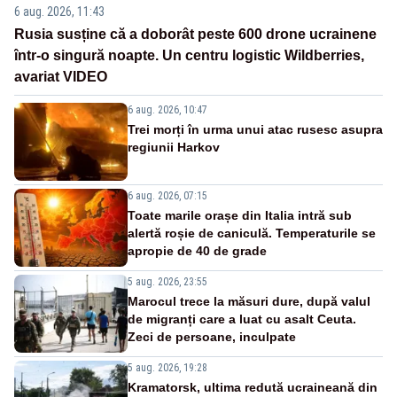
6 aug. 2026, 11:43
Rusia susține că a doborât peste 600 drone ucrainene
într-o singură noapte. Un centru logistic Wildberries,
avariat VIDEO
6 aug. 2026, 10:47
Trei morți în urma unui atac rusesc asupra
regiunii Harkov
6 aug. 2026, 07:15
Toate marile orașe din Italia intră sub
alertă roșie de caniculă. Temperaturile se
apropie de 40 de grade
5 aug. 2026, 23:55
Marocul trece la măsuri dure, după valul
de migranți care a luat cu asalt Ceuta.
Zeci de persoane, inculpate
5 aug. 2026, 19:28
Kramatorsk, ultima redută ucraineană din