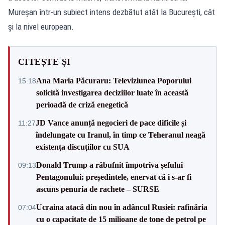
Mureșan într-un subiect intens dezbătut atât la București, cât
și la nivel european.
CITEȘTE ȘI
Ana Maria Păcuraru: Televiziunea Poporului
15:18
solicită investigarea deciziilor luate în această
perioadă de criză enegetică
JD Vance anunță negocieri de pace dificile și
11:27
îndelungate cu Iranul, în timp ce Teheranul neagă
existența discuțiilor cu SUA
Donald Trump a răbufnit împotriva șefului
09:13
Pentagonului: președintele, enervat că i s-ar fi
ascuns penuria de rachete – SURSE
Ucraina atacă din nou în adâncul Rusiei: rafinăria
07:04
cu o capacitate de 15 milioane de tone de petrol pe