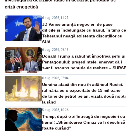
criză enegetică
6 aug. 2026, 11:27
JD Vance anunță negocieri de pace
dificile și îndelungate cu Iranul, în timp ce
Teheranul neagă existența discuțiilor cu
SUA
6 aug. 2026, 09:13
Donald Trump a răbufnit împotriva șefului
Pentagonului: președintele, enervat că i
s-ar fi ascuns penuria de rachete – SURSE
6 aug. 2026, 07:04
Ucraina atacă din nou în adâncul Rusiei:
rafinăria cu o capacitate de 15 milioane
de tone de petrol pe an, vizată două nopți
la rând
5 aug. 2026, 10:36
Trump, după o zi întreagă de negocieri cu
Iranul: „Strâmtoarea Ormuz va fi deschisă
foarte curând”