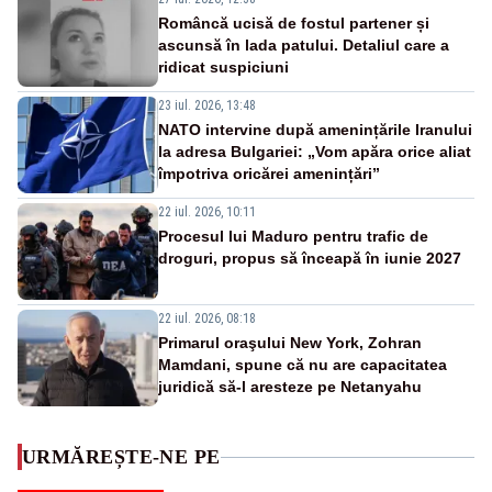
Româncă ucisă de fostul partener și
ascunsă în lada patului. Detaliul care a
ridicat suspiciuni
23 iul. 2026, 13:48
NATO intervine după amenințările Iranului
la adresa Bulgariei: „Vom apăra orice aliat
împotriva oricărei amenințări”
22 iul. 2026, 10:11
Procesul lui Maduro pentru trafic de
droguri, propus să înceapă în iunie 2027
22 iul. 2026, 08:18
Primarul oraşului New York, Zohran
Mamdani, spune că nu are capacitatea
juridică să-l aresteze pe Netanyahu
URMĂREȘTE-NE PE