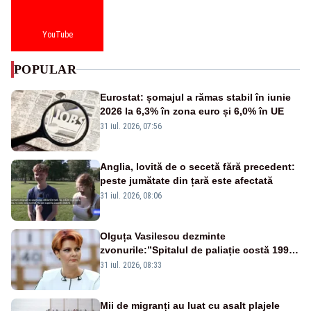
YouTube
POPULAR
Eurostat: șomajul a rămas stabil în iunie
2026 la 6,3% în zona euro și 6,0% în UE
31 iul. 2026, 07:56
Anglia, lovită de o secetă fără precedent:
peste jumătate din țară este afectată
31 iul. 2026, 08:06
Olguța Vasilescu dezminte
zvonurile:”Spitalul de paliație costă 199
de milioane de euro, nu 500 de milioane”
31 iul. 2026, 08:33
Mii de migranți au luat cu asalt plajele