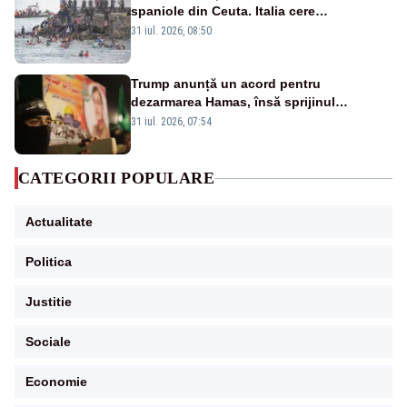
spaniole din Ceuta. Italia cere
suspendarea Spaniei din Schengen
31 iul. 2026, 08:50
Trump anunță un acord pentru
dezarmarea Hamas, însă sprijinul
Israelului rămâne incert
31 iul. 2026, 07:54
CATEGORII POPULARE
Actualitate
Politica
Justitie
Sociale
Economie