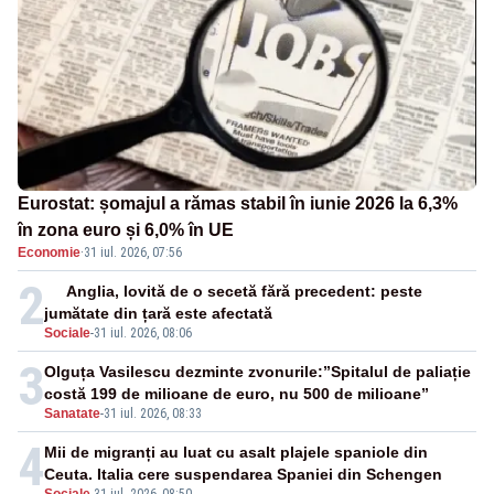
Eurostat: șomajul a rămas stabil în iunie 2026 la 6,3%
în zona euro și 6,0% în UE
Economie
·
31 iul. 2026, 07:56
2
Anglia, lovită de o secetă fără precedent: peste
jumătate din țară este afectată
Sociale
-
31 iul. 2026, 08:06
3
Olguța Vasilescu dezminte zvonurile:”Spitalul de paliație
costă 199 de milioane de euro, nu 500 de milioane”
Sanatate
-
31 iul. 2026, 08:33
4
Mii de migranți au luat cu asalt plajele spaniole din
Ceuta. Italia cere suspendarea Spaniei din Schengen