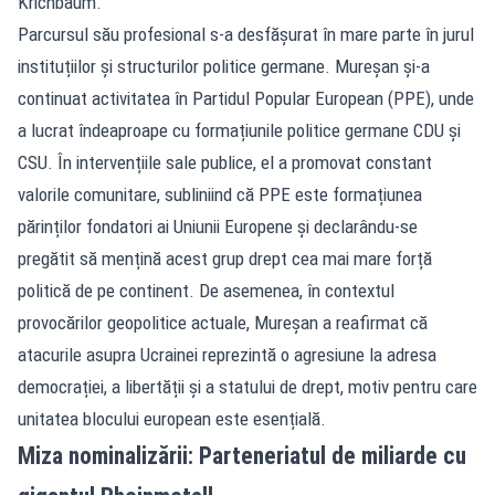
Krichbaum.
Parcursul său profesional s-a desfășurat în mare parte în jurul
instituțiilor și structurilor politice germane. Mureșan și-a
continuat activitatea în Partidul Popular European (PPE), unde
a lucrat îndeaproape cu formațiunile politice germane CDU și
CSU. În intervențiile sale publice, el a promovat constant
valorile comunitare, subliniind că PPE este formațiunea
părinților fondatori ai Uniunii Europene și declarându-se
pregătit să mențină acest grup drept cea mai mare forță
politică de pe continent. De asemenea, în contextul
provocărilor geopolitice actuale, Mureșan a reafirmat că
atacurile asupra Ucrainei reprezintă o agresiune la adresa
democrației, a libertății și a statului de drept, motiv pentru care
unitatea blocului european este esențială.
Miza nominalizării: Parteneriatul de miliarde cu