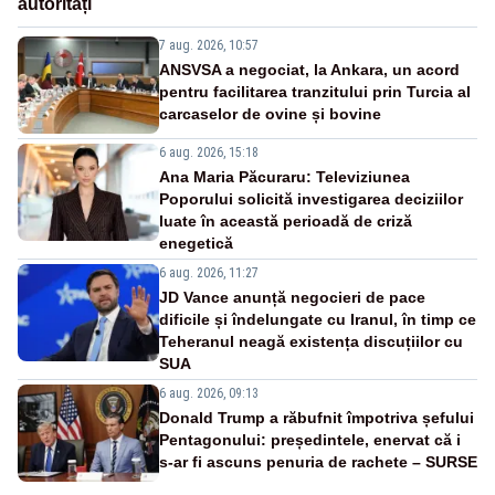
autorități
7 aug. 2026, 10:57
ANSVSA a negociat, la Ankara, un acord
pentru facilitarea tranzitului prin Turcia al
carcaselor de ovine și bovine
6 aug. 2026, 15:18
Ana Maria Păcuraru: Televiziunea
Poporului solicită investigarea deciziilor
luate în această perioadă de criză
enegetică
6 aug. 2026, 11:27
JD Vance anunță negocieri de pace
dificile și îndelungate cu Iranul, în timp ce
Teheranul neagă existența discuțiilor cu
SUA
6 aug. 2026, 09:13
Donald Trump a răbufnit împotriva șefului
Pentagonului: președintele, enervat că i
s-ar fi ascuns penuria de rachete – SURSE