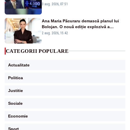
alarmă tras de un expert în energie
3 aug. 2026, 07:51
Ana Maria Păcuraru demască planul lui
Bolojan. O nouă ediție explozivă a
emisiunii „Miza Zilei” la Realitatea PLUS
2 aug. 2026, 15:42
CATEGORII POPULARE
Actualitate
Politica
Justitie
Sociale
Economie
Sport