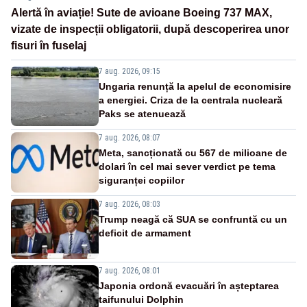
Alertă în aviație! Sute de avioane Boeing 737 MAX,
vizate de inspecții obligatorii, după descoperirea unor
fisuri în fuselaj
7 aug. 2026, 09:15
Ungaria renunță la apelul de economisire
a energiei. Criza de la centrala nucleară
Paks se atenuează
7 aug. 2026, 08:07
Meta, sancționată cu 567 de milioane de
dolari în cel mai sever verdict pe tema
siguranței copiilor
7 aug. 2026, 08:03
Trump neagă că SUA se confruntă cu un
deficit de armament
7 aug. 2026, 08:01
Japonia ordonă evacuări în așteptarea
taifunului Dolphin