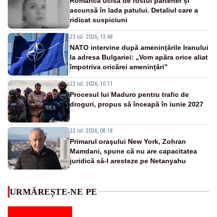
Româncă ucisă de fostul partener și
ascunsă în lada patului. Detaliul care a
ridicat suspiciuni
23 iul. 2026, 13:48
NATO intervine după amenințările Iranului
la adresa Bulgariei: „Vom apăra orice aliat
împotriva oricărei amenințări”
22 iul. 2026, 10:11
Procesul lui Maduro pentru trafic de
droguri, propus să înceapă în iunie 2027
22 iul. 2026, 08:18
Primarul oraşului New York, Zohran
Mamdani, spune că nu are capacitatea
juridică să-l aresteze pe Netanyahu
URMĂREȘTE-NE PE