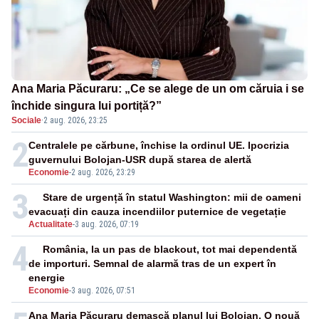
Ana Maria Păcuraru: „Ce se alege de un om căruia i se
închide singura lui portiță?”
Sociale
·
2 aug. 2026, 23:25
2
Centralele pe cărbune, închise la ordinul UE. Ipocrizia
guvernului Bolojan-USR după starea de alertă
Economie
-
2 aug. 2026, 23:29
3
Stare de urgență în statul Washington: mii de oameni
evacuați din cauza incendiilor puternice de vegetație
Actualitate
-
3 aug. 2026, 07:19
4
România, la un pas de blackout, tot mai dependentă
de importuri. Semnal de alarmă tras de un expert în
energie
Economie
-
3 aug. 2026, 07:51
Ana Maria Păcuraru demască planul lui Bolojan. O nouă