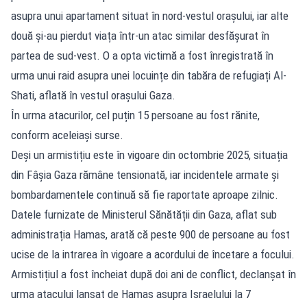
asupra unui apartament situat în nord-vestul orașului, iar alte
două și-au pierdut viața într-un atac similar desfășurat în
partea de sud-vest. O a opta victimă a fost înregistrată în
urma unui raid asupra unei locuințe din tabăra de refugiați Al-
Shati, aflată în vestul orașului Gaza.
În urma atacurilor, cel puțin 15 persoane au fost rănite,
conform aceleiași surse.
Deși un armistițiu este în vigoare din octombrie 2025, situația
din Fâșia Gaza rămâne tensionată, iar incidentele armate și
bombardamentele continuă să fie raportate aproape zilnic.
Datele furnizate de Ministerul Sănătății din Gaza, aflat sub
administrația Hamas, arată că peste 900 de persoane au fost
ucise de la intrarea în vigoare a acordului de încetare a focului.
Armistițiul a fost încheiat după doi ani de conflict, declanșat în
urma atacului lansat de Hamas asupra Israelului la 7