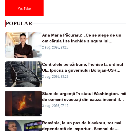
YouTube
POPULAR
Ana Maria Păcuraru: „Ce se alege de un
om căruia i se închide singura lui
portiță?”
2 aug. 2026, 23:25
Centralele pe cărbune, închise la ordinul
UE. Ipocrizia guvernului Bolojan-USR
după starea de alertă
2 aug. 2026, 23:29
Stare de urgență în statul Washington: mii
de oameni evacuați din cauza incendiilor
puternice de vegetație
3 aug. 2026, 07:19
România, la un pas de blackout, tot mai
dependentă de importuri. Semnal de