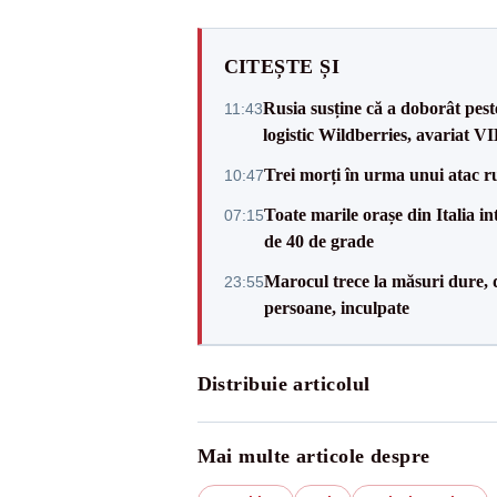
CITEȘTE ȘI
Rusia susține că a doborât pes
11:43
logistic Wildberries, avariat 
Trei morți în urma unui atac r
10:47
Toate marile orașe din Italia in
07:15
de 40 de grade
Marocul trece la măsuri dure, d
23:55
persoane, inculpate
Distribuie articolul
Mai multe articole despre