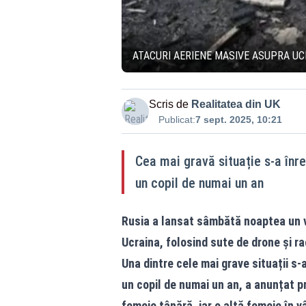
ATACURI AERIENE MASIVE ASUPRA UCRA
Scris de
Realitatea din UK
Publicat:
7 sept. 2025, 10:21
Cea mai gravă situație s-a înre
un copil de numai un an
Rusia a lansat sâmbătă noaptea un va
Ucraina, folosind sute de drone și ra
Una dintre cele mai grave situații s-a
un copil de numai un an, a anunțat pr
femeie tânără, iar o altă femeie în v