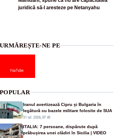
Mamdani, spune că nu are capacitatea
juridică să-l aresteze pe Netanyahu
URMĂREȘTE-NE PE
YouTube
POPULAR
Iranul avertizează Cipru și Bulgaria în
legătură cu bazele militare folosite de SUA
31 iul. 2026, 07:45
ITALIA: 7 persoane, dispărute după
prăbușirea unei clădiri în Sicilia | VIDEO