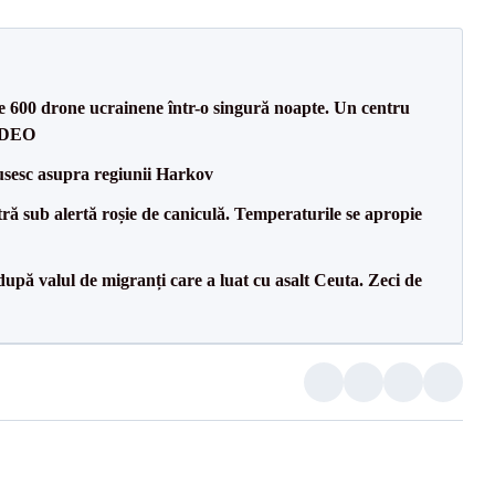
te 600 drone ucrainene într-o singură noapte. Un centru
VIDEO
usesc asupra regiunii Harkov
tră sub alertă roșie de caniculă. Temperaturile se apropie
upă valul de migranți care a luat cu asalt Ceuta. Zeci de