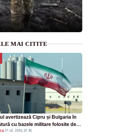
LE MAI CITITE
ul avertizează Cipru și Bulgaria în
tură cu bazele militare folosite de
ica
·
31 iul. 2026, 07:45
A