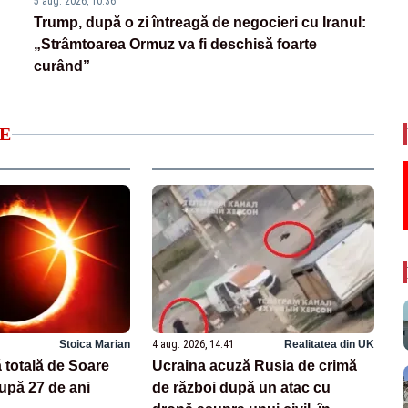
5 aug. 2026, 10:36
Trump, după o zi întreagă de negocieri cu Iranul:
„Strâmtoarea Ormuz va fi deschisă foarte
curând”
E
Stoica Marian
4 aug. 2026, 14:41
Realitatea din UK
 totală de Soare
Ucraina acuză Rusia de crimă
upă 27 de ani
de război după un atac cu