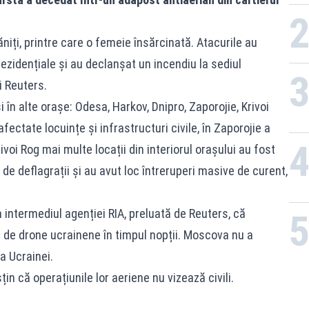
ăniți, printre care o femeie însărcinată. Atacurile au
rezidențiale și au declanșat un incendiu la sediul
i Reuters.
i în alte orașe: Odesa, Harkov, Dnipro, Zaporojie, Krivoi
ectate locuințe și infrastructuri civile, în Zaporojie a
rivoi Rog mai multe locații din interiorul orașului au fost
 de deflagrații și au avut loc întreruperi masive de curent,
n intermediul agenției RIA, preluată de Reuters, că
 de drone ucrainene în timpul nopții. Moscova nu a
a Ucrainei.
in că operațiunile lor aeriene nu vizează civili.