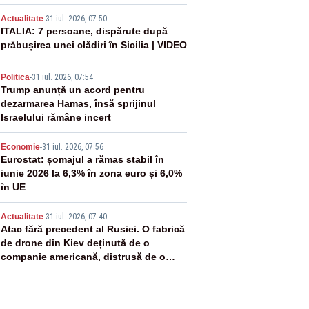
2
Actualitate
-
31 iul. 2026, 07:50
ITALIA: 7 persoane, dispărute după
prăbușirea unei clădiri în Sicilia | VIDEO
3
Politica
-
31 iul. 2026, 07:54
Trump anunță un acord pentru
dezarmarea Hamas, însă sprijinul
Israelului rămâne incert
4
Economie
-
31 iul. 2026, 07:56
Eurostat: șomajul a rămas stabil în
iunie 2026 la 6,3% în zona euro și 6,0%
în UE
5
Actualitate
-
31 iul. 2026, 07:40
Atac fără precedent al Rusiei. O fabrică
de drone din Kiev deținută de o
companie americană, distrusă de o
rachetă rusească