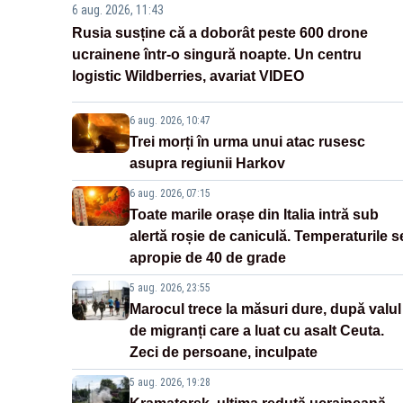
6 aug. 2026, 11:43
Rusia susține că a doborât peste 600 drone
ucrainene într-o singură noapte. Un centru
logistic Wildberries, avariat VIDEO
6 aug. 2026, 10:47
Trei morți în urma unui atac rusesc
asupra regiunii Harkov
6 aug. 2026, 07:15
Toate marile orașe din Italia intră sub
alertă roșie de caniculă. Temperaturile s
apropie de 40 de grade
5 aug. 2026, 23:55
Marocul trece la măsuri dure, după valul
de migranți care a luat cu asalt Ceuta.
Zeci de persoane, inculpate
5 aug. 2026, 19:28