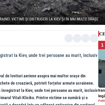
INEI. VICTIME ȘI DISTRUGERI LA KIEV ȘI ÎN MAI MULTE ORAȘE
CE
1
gistrat la Kiev, unde trei persoane au murit, inclusiv
l de lovituri aeriene asupra mai multor orașe din
chete de croazieră, potrivit forțelor armate ucrainene.
 înregistrat la Kiev, unde trei persoane au murit, inclusiv
Iran
legă
imarul Vitali Kliciko. Printre victime se numără și o
Polit
SU
ârstă a decedat într-un adăpost antiaerian din cartierul