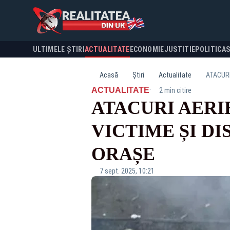
ULTIMELE ȘTIRI
ACTUALITATE
ECONOMIE
JUSTITIE
POLITICA
Acasă
Știri
Actualitate
ATACURI
·
ACTUALITATE
2 min citire
ATACURI AERI
VICTIME ȘI DI
ORAȘE
7 sept. 2025, 10:21