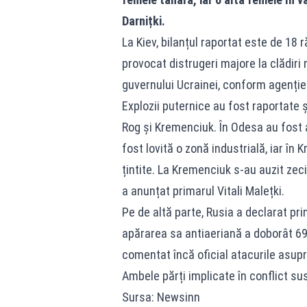
Darnițki.
La Kiev, bilanțul raportat este de 18 r
provocat distrugeri majore la clădiri 
guvernului Ucrainei, conform agenție
Explozii puternice au fost raportate ș
Rog și Kremenciuk. În Odesa au fost af
fost lovită o zonă industrială, iar în K
țintite. La Kremenciuk s-au auzit zeci
a anunțat primarul Vitali Malețki.
Pe de altă parte, Rusia a declarat pri
apărarea sa antiaeriană a doborât 69
comentat încă oficial atacurile asupr
Ambele părți implicate în conflict susț
Sursa: Newsinn