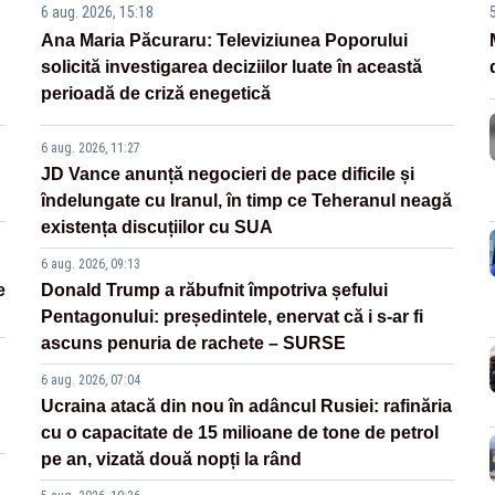
6 aug. 2026, 15:18
Ana Maria Păcuraru: Televiziunea Poporului
solicită investigarea deciziilor luate în această
perioadă de criză enegetică
6 aug. 2026, 11:27
JD Vance anunță negocieri de pace dificile și
îndelungate cu Iranul, în timp ce Teheranul neagă
existența discuțiilor cu SUA
6 aug. 2026, 09:13
e
Donald Trump a răbufnit împotriva șefului
Pentagonului: președintele, enervat că i s-ar fi
ascuns penuria de rachete – SURSE
6 aug. 2026, 07:04
Ucraina atacă din nou în adâncul Rusiei: rafinăria
cu o capacitate de 15 milioane de tone de petrol
pe an, vizată două nopți la rând