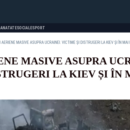
SANATATE
SOCIALE
SPORT
 AERIENE MASIVE ASUPRA UCRAINEI. VICTIME ȘI DISTRUGERI LA KIEV ȘI ÎN MA
ENE MASIVE ASUPRA UCR
STRUGERI LA KIEV ȘI ÎN