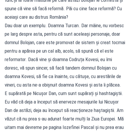
spune că vine să facă reformă. Păi cu cine face reformă? Cu
aceiași care au distrus România?
Dau doar un exemplu. Doamna Turcan. Dar mâine, nu vorbesc
pe larg despre asta, pentru că sunt aceleași personaje, doar
domnul Bolojan, care este promovat de sistem și creat tocmai
pentru a apărea pe un cal alb, acolo, să spună că el este
reformator. Dacă vine și doamna Codruța Kovesi, eu îmi
doresc, vă spun sincer, să facă tandem domnul Bolojan cu
doamna Kovesi, să fie ca înainte, cu cătușe, cu arestările de
vineri, cu asta ne-a obișnuit doamna Kovesi și asta îi plăcea.
E supărată pe Nicușor Dan, cum sunt supărați și hashtagiștii.
Eu văd că deja a început să enerveze mesajurile lui Nicușor
Dan de astăzi, deja au început să reacționeze haștagiștii. Am
văzut că nu prea s-au adunat foarte mulți la Ziua Europei. Mă
uitam mai devreme pe pagina Iozefinei Pascal și nu prea erau