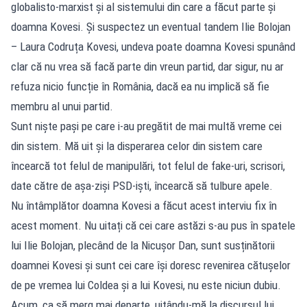
globalisto-marxist și al sistemului din care a făcut parte și
doamna Kovesi. Și suspectez un eventual tandem Ilie Bolojan
– Laura Codruța Kovesi, undeva poate doamna Kovesi spunând
clar că nu vrea să facă parte din vreun partid, dar sigur, nu ar
refuza nicio funcție în România, dacă ea nu implică să fie
membru al unui partid.
Sunt niște pași pe care i-au pregătit de mai multă vreme cei
din sistem. Mă uit și la disperarea celor din sistem care
încearcă tot felul de manipulări, tot felul de fake-uri, scrisori,
date către de așa-ziși PSD-iști, încearcă să tulbure apele.
Nu întâmplător doamna Kovesi a făcut acest interviu fix în
acest moment. Nu uitați că cei care astăzi s-au pus în spatele
lui Ilie Bolojan, plecând de la Nicușor Dan, sunt susținătorii
doamnei Kovesi și sunt cei care își doresc revenirea cătușelor
de pe vremea lui Coldea și a lui Kovesi, nu este niciun dubiu.
Acum, ca să merg mai departe, uitându-mă la discursul lui