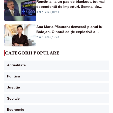
România, la un pas de blackout, tot mai
dependentă de importuri. Semnal de
alarmă tras de un expert în energie
3 aug. 2026, 07:51
Ana Maria Păcuraru demască planul lui
Bolojan. O nouă ediție explozivă a
emisiunii „Miza Zilei” la Realitatea PLUS
2 aug. 2026, 15:42
CATEGORII POPULARE
Actualitate
Politica
Justitie
Sociale
Economie