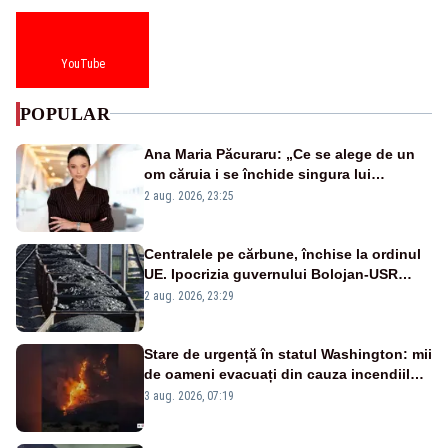
YouTube
POPULAR
Ana Maria Păcuraru: „Ce se alege de un
om căruia i se închide singura lui
portiță?”
2 aug. 2026, 23:25
Centralele pe cărbune, închise la ordinul
UE. Ipocrizia guvernului Bolojan-USR
după starea de alertă
2 aug. 2026, 23:29
Stare de urgență în statul Washington: mii
de oameni evacuați din cauza incendiilor
puternice de vegetație
3 aug. 2026, 07:19