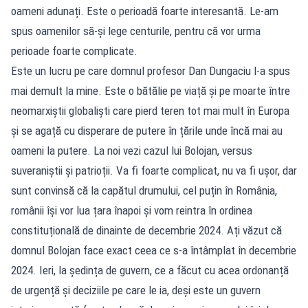
oameni adunați. Este o perioadă foarte interesantă. Le-am
spus oamenilor să-și lege centurile, pentru că vor urma
perioade foarte complicate.
Este un lucru pe care domnul profesor Dan Dungaciu l-a spus
mai demult la mine. Este o bătălie pe viață și pe moarte între
neomarxiștii globaliști care pierd teren tot mai mult în Europa
și se agață cu disperare de putere în țările unde încă mai au
oameni la putere. La noi vezi cazul lui Bolojan, versus
suveraniștii și patrioții. Va fi foarte complicat, nu va fi ușor, dar
sunt convinsă că la capătul drumului, cel puțin în România,
românii își vor lua țara înapoi și vom reintra în ordinea
constituțională de dinainte de decembrie 2024. Ați văzut că
domnul Bolojan face exact ceea ce s-a întâmplat în decembrie
2024. Ieri, la ședința de guvern, ce a făcut cu acea ordonanță
de urgență și deciziile pe care le ia, deși este un guvern