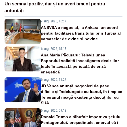
Un semnal pozitiv, dar și un avertisment pentru
autorități
7 aug. 2026, 10:57
ANSVSA a negociat, la Ankara, un acord
pentru facilitarea tranzitului prin Turcia al
carcaselor de ovine și bovine
6 aug. 2026, 15:18
Ana Maria Păcuraru: Televiziunea
Poporului solicită investigarea deciziilor
luate în această perioadă de criză
enegetică
6 aug. 2026, 11:27
JD Vance anunță negocieri de pace
dificile și îndelungate cu Iranul, în timp ce
Teheranul neagă existența discuțiilor cu
SUA
6 aug. 2026, 09:13
Donald Trump a răbufnit împotriva șefului
Pentagonului: președintele, enervat că i