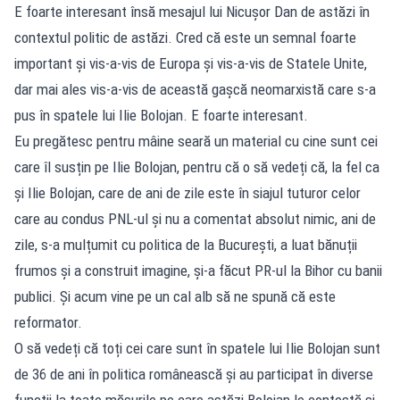
E foarte interesant însă mesajul lui Nicușor Dan de astăzi în
contextul politic de astăzi. Cred că este un semnal foarte
important și vis-a-vis de Europa și vis-a-vis de Statele Unite,
dar mai ales vis-a-vis de această gașcă neomarxistă care s-a
pus în spatele lui Ilie Bolojan. E foarte interesant.
Eu pregătesc pentru mâine seară un material cu cine sunt cei
care îl susțin pe Ilie Bolojan, pentru că o să vedeți că, la fel ca
și Ilie Bolojan, care de ani de zile este în siajul tuturor celor
care au condus PNL-ul și nu a comentat absolut nimic, ani de
zile, s-a mulțumit cu politica de la București, a luat bănuții
frumos și a construit imagine, și-a făcut PR-ul la Bihor cu banii
publici. Și acum vine pe un cal alb să ne spună că este
reformator.
O să vedeți că toți cei care sunt în spatele lui Ilie Bolojan sunt
de 36 de ani în politica românească și au participat în diverse
funcții la toate măsurile pe care astăzi Bolojan le contestă și