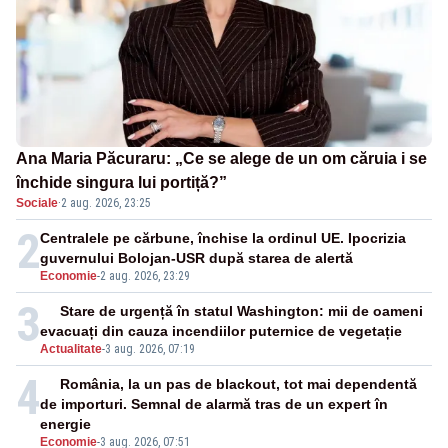
Ana Maria Păcuraru: „Ce se alege de un om căruia i se
închide singura lui portiță?”
Sociale
·
2 aug. 2026, 23:25
2
Centralele pe cărbune, închise la ordinul UE. Ipocrizia
guvernului Bolojan-USR după starea de alertă
Economie
-
2 aug. 2026, 23:29
3
Stare de urgență în statul Washington: mii de oameni
evacuați din cauza incendiilor puternice de vegetație
Actualitate
-
3 aug. 2026, 07:19
4
România, la un pas de blackout, tot mai dependentă
de importuri. Semnal de alarmă tras de un expert în
energie
Economie
-
3 aug. 2026, 07:51