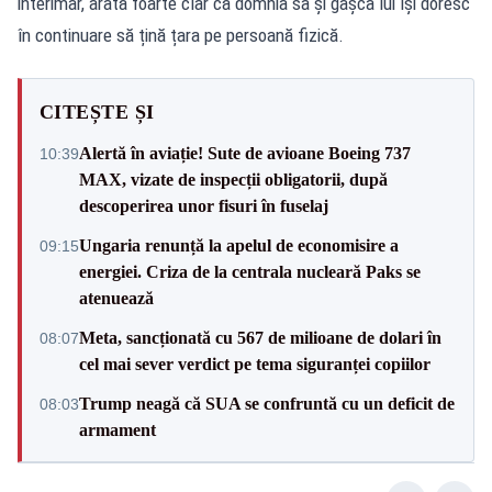
interimar, arată foarte clar că domnia sa și gașca lui își doresc
în continuare să țină țara pe persoană fizică.
CITEȘTE ȘI
Alertă în aviație! Sute de avioane Boeing 737
10:39
MAX, vizate de inspecții obligatorii, după
descoperirea unor fisuri în fuselaj
Ungaria renunță la apelul de economisire a
09:15
energiei. Criza de la centrala nucleară Paks se
atenuează
Meta, sancționată cu 567 de milioane de dolari în
08:07
cel mai sever verdict pe tema siguranței copiilor
Trump neagă că SUA se confruntă cu un deficit de
08:03
armament