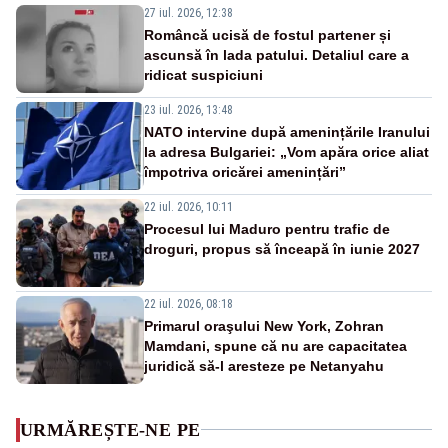
27 iul. 2026, 12:38
Româncă ucisă de fostul partener și
ascunsă în lada patului. Detaliul care a
ridicat suspiciuni
23 iul. 2026, 13:48
NATO intervine după amenințările Iranului
la adresa Bulgariei: „Vom apăra orice aliat
împotriva oricărei amenințări”
22 iul. 2026, 10:11
Procesul lui Maduro pentru trafic de
droguri, propus să înceapă în iunie 2027
22 iul. 2026, 08:18
Primarul oraşului New York, Zohran
Mamdani, spune că nu are capacitatea
juridică să-l aresteze pe Netanyahu
URMĂREȘTE-NE PE