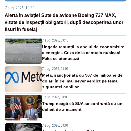
7 aug. 2026, 10:39
Alertă în aviație! Sute de avioane Boeing 737 MAX,
vizate de inspecții obligatorii, după descoperirea unor
fisuri în fuselaj
7 aug. 2026, 09:15
Ungaria renunță la apelul de economisire
a energiei. Criza de la centrala nucleară
Paks se atenuează
7 aug. 2026, 08:07
Meta, sancționată cu 567 de milioane de
dolari în cel mai sever verdict pe tema
siguranței copiilor
7 aug. 2026, 08:03
Trump neagă că SUA se confruntă cu un
deficit de armament
7 aug. 2026, 08:01