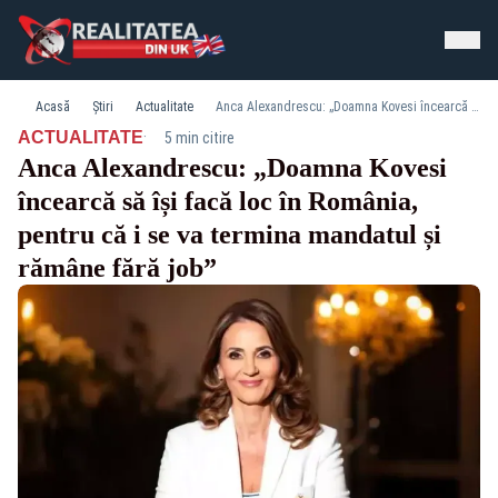
Acasă
Știri
Actualitate
Anca Alexandrescu: „Doamna Kovesi încearcă să își facă loc în România, pentru că i se va termina mandatul și rămâne fără job”
·
ACTUALITATE
5 min citire
Anca Alexandrescu: „Doamna Kovesi
încearcă să își facă loc în România,
pentru că i se va termina mandatul și
rămâne fără job”