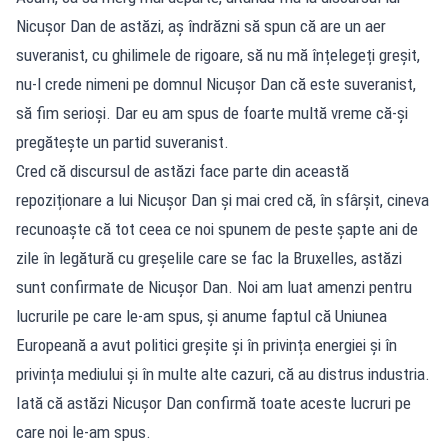
Nicușor Dan de astăzi, aș îndrăzni să spun că are un aer
suveranist, cu ghilimele de rigoare, să nu mă înțelegeți greșit,
nu-l crede nimeni pe domnul Nicușor Dan că este suveranist,
să fim serioși. Dar eu am spus de foarte multă vreme că-și
pregătește un partid suveranist.
Cred că discursul de astăzi face parte din această
repoziționare a lui Nicușor Dan și mai cred că, în sfârșit, cineva
recunoaște că tot ceea ce noi spunem de peste șapte ani de
zile în legătură cu greșelile care se fac la Bruxelles, astăzi
sunt confirmate de Nicușor Dan. Noi am luat amenzi pentru
lucrurile pe care le-am spus, și anume faptul că Uniunea
Europeană a avut politici greșite și în privința energiei și în
privința mediului și în multe alte cazuri, că au distrus industria.
Iată că astăzi Nicușor Dan confirmă toate aceste lucruri pe
care noi le-am spus.