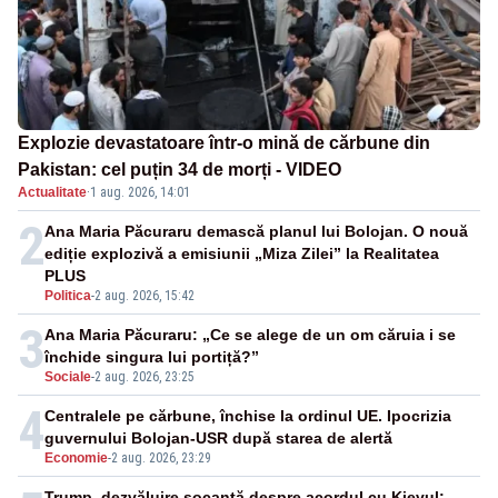
Explozie devastatoare într-o mină de cărbune din
Pakistan: cel puțin 34 de morți - VIDEO
Actualitate
·
1 aug. 2026, 14:01
2
Ana Maria Păcuraru demască planul lui Bolojan. O nouă
ediție explozivă a emisiunii „Miza Zilei” la Realitatea
PLUS
Politica
-
2 aug. 2026, 15:42
3
Ana Maria Păcuraru: „Ce se alege de un om căruia i se
închide singura lui portiță?”
Sociale
-
2 aug. 2026, 23:25
4
Centralele pe cărbune, închise la ordinul UE. Ipocrizia
guvernului Bolojan-USR după starea de alertă
Economie
-
2 aug. 2026, 23:29
Trump, dezvăluire șocantă despre acordul cu Kievul: