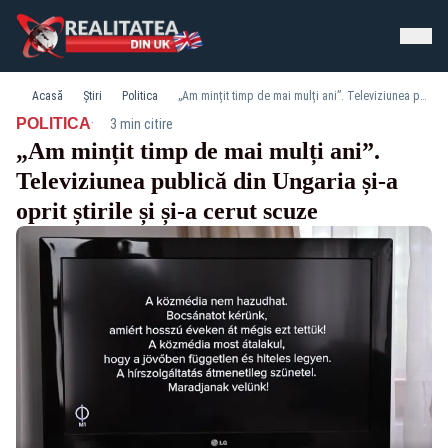
Acasă
Știri
Politica
„Am mințit timp de mai mulți ani”. Televiziunea publică din Ungaria și-a oprit știrile și și-a cerut scuze
·
POLITICA
3 min citire
„Am mințit timp de mai mulți ani”.
Televiziunea publică din Ungaria și-a
oprit știrile și și-a cerut scuze