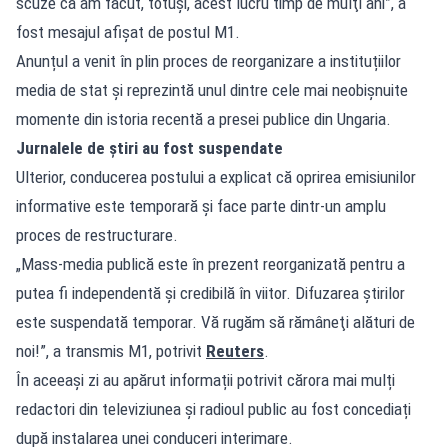
scuze că am făcut, totuşi, acest lucru timp de mulţi ani”, a
fost mesajul afișat de postul M1.
Anunțul a venit în plin proces de reorganizare a instituțiilor
media de stat și reprezintă unul dintre cele mai neobișnuite
momente din istoria recentă a presei publice din Ungaria.
Jurnalele de știri au fost suspendate
Ulterior, conducerea postului a explicat că oprirea emisiunilor
informative este temporară și face parte dintr-un amplu
proces de restructurare.
„Mass-media publică este în prezent reorganizată pentru a
putea fi independentă şi credibilă în viitor. Difuzarea ştirilor
este suspendată temporar. Vă rugăm să rămâneţi alături de
noi!”, a transmis M1, potrivit
Reuters
.
În aceeași zi au apărut informații potrivit cărora mai mulți
redactori din televiziunea și radioul public au fost concediați
după instalarea unei conduceri interimare.