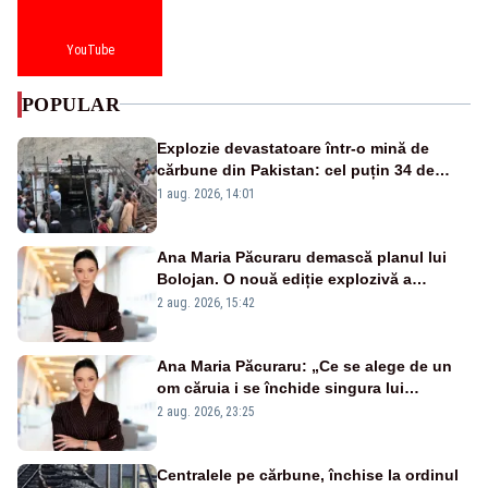
YouTube
POPULAR
Explozie devastatoare într-o mină de
cărbune din Pakistan: cel puțin 34 de
morți - VIDEO
1 aug. 2026, 14:01
Ana Maria Păcuraru demască planul lui
Bolojan. O nouă ediție explozivă a
emisiunii „Miza Zilei” la Realitatea PLUS
2 aug. 2026, 15:42
Ana Maria Păcuraru: „Ce se alege de un
om căruia i se închide singura lui
portiță?”
2 aug. 2026, 23:25
Centralele pe cărbune, închise la ordinul