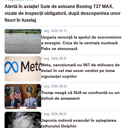
Alertă în aviație! Sute de avioane Boeing 737 MAX,
vizate de inspecții obligatorii, după descoperirea unor
fisuri în fuselaj
7 aug. 2026, 09:15
Ungaria renunță la apelul de economisire
a energiei. Criza de la centrala nucleară
Paks se atenuează
7 aug. 2026, 08:07
Meta, sancționată cu 567 de milioane de
dolari în cel mai sever verdict pe tema
siguranței copiilor
7 aug. 2026, 08:03
Trump neagă că SUA se confruntă cu un
deficit de armament
7 aug. 2026, 08:01
Japonia ordonă evacuări în așteptarea
taifunului Dolphin