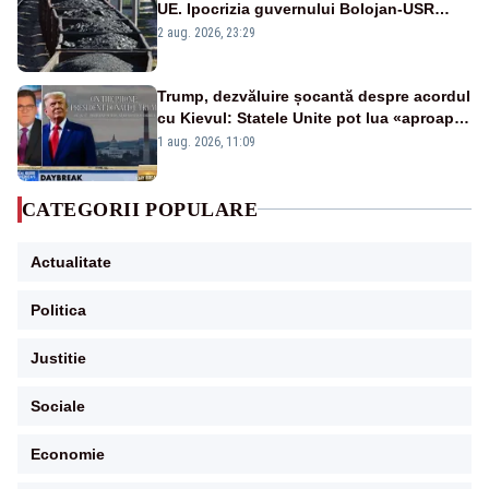
UE. Ipocrizia guvernului Bolojan-USR
după starea de alertă
2 aug. 2026, 23:29
Trump, dezvăluire șocantă despre acordul
cu Kievul: Statele Unite pot lua «aproape
tot ce vor» din minele Ucrainei”
1 aug. 2026, 11:09
CATEGORII POPULARE
Actualitate
Politica
Justitie
Sociale
Economie