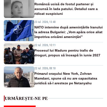
Româncă ucisă de fostul partener și
ascunsă în lada patului. Detaliul care a
ridicat suspiciuni
23 iul. 2026, 13:48
NATO intervine după amenințările Iranului
la adresa Bulgariei: „Vom apăra orice aliat
împotriva oricărei amenințări”
22 iul. 2026, 10:11
Procesul lui Maduro pentru trafic de
droguri, propus să înceapă în iunie 2027
22 iul. 2026, 08:18
Primarul oraşului New York, Zohran
Mamdani, spune că nu are capacitatea
juridică să-l aresteze pe Netanyahu
URMĂREȘTE-NE PE