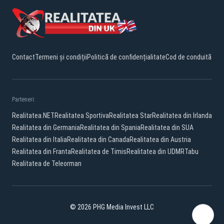
Contact
Termeni și condiții
Politică de confidențialitate
Cod de conduită
Parteneri:
Realitatea.NET
Realitatea Sportiva
Realitatea Star
Realitatea din Irlanda
Realitatea din Germania
Realitatea din Spania
Realitatea din SUA
Realitatea din Italia
Realitatea din Canada
Realitatea din Austria
Realitatea din Franta
Realitatea de Timis
Realitatea din UDMR
Tabu
Realitatea de Teleorman
© 2026 PHG Media Invest LLC
YouTube