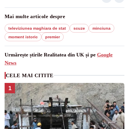
Mai multe articole despre
televiziunea maghiara de stat
scuze
minciuna
moment istoric
premier
Urmărește știrile Realitatea din UK și pe
Google
News
CELE MAI CITITE
1