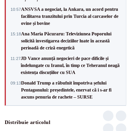
ANSVSA a negociat, la Ankara, un acord pentru
10:57
facilitarea tranzitului prin Turcia al carcaselor de
ovine și bovine
Ana Maria Păcuraru: Televiziunea Poporului
15:18
solicită investigarea deciziilor luate în această
perioadă de criză enegetică
JD Vance anunță negocieri de pace dificile și
11:27
îndelungate cu Iranul, în timp ce Teheranul neagă
existența discuțiilor cu SUA
Donald Trump a răbufnit împotriva șefului
09:13
Pentagonului: președintele, enervat că i s-ar fi
ascuns penuria de rachete – SURSE
Distribuie articolul