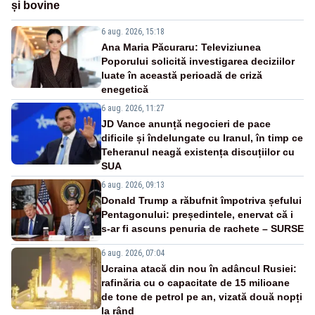
și bovine
6 aug. 2026, 15:18
Ana Maria Păcuraru: Televiziunea
Poporului solicită investigarea deciziilor
luate în această perioadă de criză
enegetică
6 aug. 2026, 11:27
JD Vance anunță negocieri de pace
dificile și îndelungate cu Iranul, în timp ce
Teheranul neagă existența discuțiilor cu
SUA
6 aug. 2026, 09:13
Donald Trump a răbufnit împotriva șefului
Pentagonului: președintele, enervat că i
s-ar fi ascuns penuria de rachete – SURSE
6 aug. 2026, 07:04
Ucraina atacă din nou în adâncul Rusiei:
rafinăria cu o capacitate de 15 milioane
de tone de petrol pe an, vizată două nopți
la rând