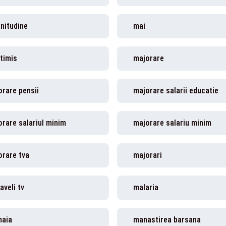
nitudine
mai
timis
majorare
rare pensii
majorare salarii educatie
rare salariul minim
majorare salariu minim
orare tva
majorari
veli tv
malaria
aia
manastirea barsana