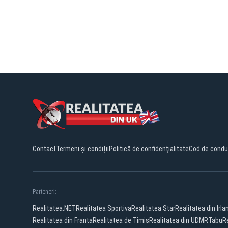
Contact
Termeni și condiții
Politică de confidențialitate
Cod de condu
Parteneri:
Realitatea.NET
Realitatea Sportiva
Realitatea Star
Realitatea din Irla
Realitatea din Franta
Realitatea de Timis
Realitatea din UDMR
Tabu
R