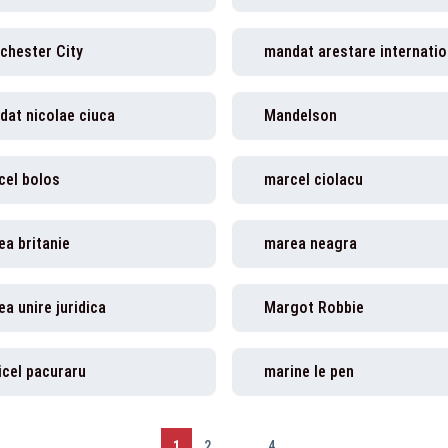
chester City
mandat arestare internatio
dat nicolae ciuca
Mandelson
cel bolos
marcel ciolacu
a britanie
marea neagra
a unire juridica
Margot Robbie
icel pacuraru
marine le pen
1
2
...
4