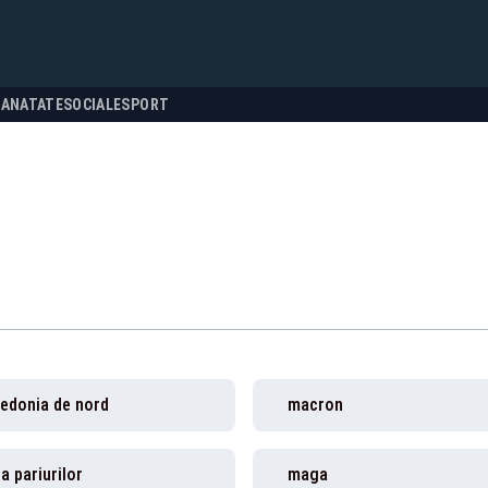
SANATATE
SOCIALE
SPORT
edonia de nord
macron
a pariurilor
maga