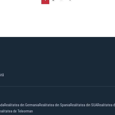
ită
nda
Realitatea din Germania
Realitatea din Spania
Realitatea din SUA
Realitatea di
ealitatea de Teleorman