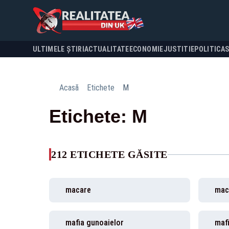
ULTIMELE ȘTIRI
ACTUALITATE
ECONOMIE
JUSTITIE
POLITICA
Acasă
Etichete
M
Etichete: M
212 ETICHETE GĂSITE
macare
mac
mafia gunoaielor
mafi