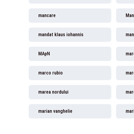
mancare
Man
mandat klaus iohannis
man
MApN
mar
marco rubio
mare
marea nordului
mare
marian vanghelie
mar