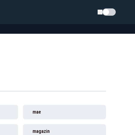
Schimba tema
mae
magazin