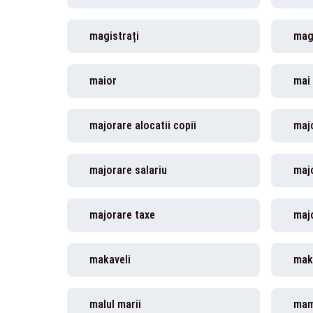
magistrați
mag
maior
mai 
majorare alocatii copii
majo
majorare salariu
majo
majorare taxe
maj
makaveli
maka
malul marii
mam