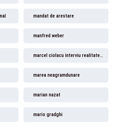
nal
mandat de arestare
manfred weber
marcel ciolacu interviu realitatea plus
marea neagramdunare
marian nazat
mario gradghi