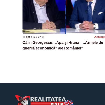
16 apr. 2026, 22:01
Actualit
Călin Georgescu: „Apa și Hrana – „Armele de
gherilă economică” ale României”