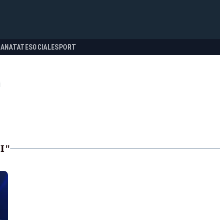
SANATATE
SOCIALE
SPORT
i
I"